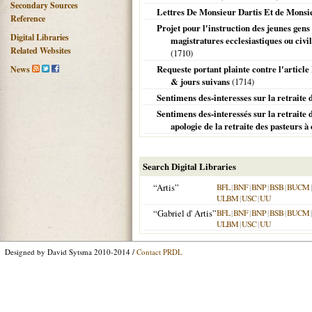
Secondary Sources
Lettres De Monsieur Dartis Et de Monsi
Reference
Projet pour l'instruction des jeunes gens
Digital Libraries
magistratures ecclesiastiques ou civil
Related Websites
(
1710
)
Requeste portant plainte contre l'article
News
& jours suivans
(
1714
)
Sentimens des-interesses sur la retraite
Sentimens des-interessés sur la retraite 
apologie de la retraite des pasteurs 
Search Digital Libraries
“Artis”
BFL
|
BNF
|
BNP
|
BSB
|
BUCM
ULBM
|
USC
|
UU
“Gabriel d' Artis”
BFL
|
BNF
|
BNP
|
BSB
|
BUCM
ULBM
|
USC
|
UU
Designed by David Sytsma 2010-2014 /
Contact PRDL