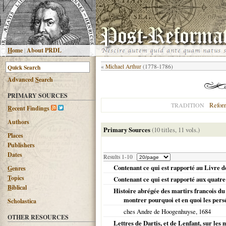
H
ome
|
About PRDL
«
Michael Arthur
(1778-1786)
Advanced
S
earch
PRIMARY SOURCES
Refor
TRADITION
R
ecent Findings
Authors
Primary Sources
(10 titles, 11 vols.)
Places
Publishers
Dates
Results 1-10
Contenant ce qui est rapporté au Livre d
G
enres
T
opics
Contenant ce qui est rapporté aux quatr
B
iblical
Histoire abrégée des martirs francois du 
montrer pourquoi et en quoi les pers
Scholastica
ches Andre de Hoogenhuyse,
1684
OTHER RESOURCES
Lettres de Dartis, et de Lenfant, sur les