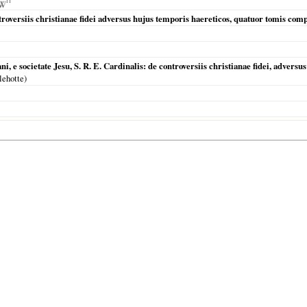
IT
roversiis christianae fidei adversus hujus temporis haereticos, quatuor tomis co
, e societate Jesu, S. R. E. Cardinalis: de controversiis christianae fidei, advers
lehotte)