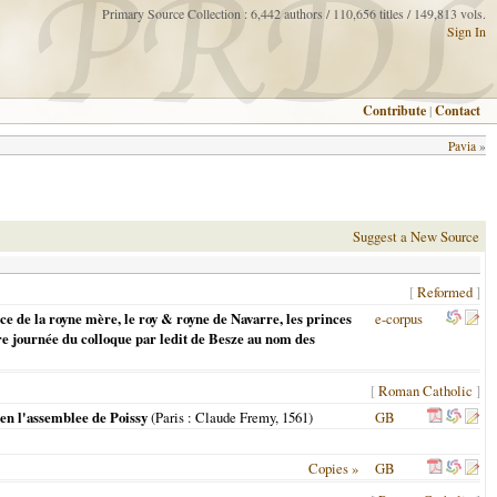
Primary Source Collection : 6,442 authors / 110,656 titles / 149,813 vols.
Sign In
Contribute
|
Contact
Pavia
»
Suggest a New Source
[
Reformed
]
e de la royne mère, le roy & royne de Navarre, les princes
e-corpus
ère journée du colloque par ledit de Besze au nom des
[
Roman Catholic
]
 en l'assemblee de Poissy
(
Paris
: Claude Fremy,
1561
)
GB
Copies »
GB