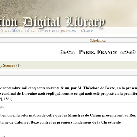
Scholastica
Paris, France
y Sources
(1)
de septembre mil cinq cents soixante & un, par M. Théodore de Besze, en la présenc
e cardinal de Lorraine avoit répliqué, contre ce qui avoit esté proposé en la premi
r],
1561
)
EN
t en brief la reformation de celle que les Ministres de Caluin presenterent au Roy,
trine de Caluin et Beze contre les premiers fondemens de la Chrestienté