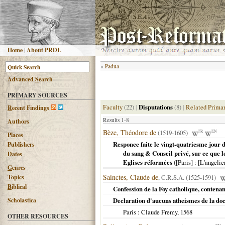
H
ome
|
About PRDL
«
Padua
Advanced
S
earch
PRIMARY SOURCES
Faculty
(22)
|
Disputations
(8)
|
Related Primar
R
ecent Findings
Results 1-8
Authors
Bèze, Théodore de
(1519-1605)
FR
EN
Places
Responce faite le vingt-quatriesme jour 
Publishers
du sang & Conseil privé, sur ce que l
Dates
Eglises réformées
(
[Paris]
: [L'angelie
G
enres
Sainctes, Claude de
T
opics
, C.R.S.A. (1525-1591)
B
iblical
Confession de la Foy catholique, contenan
Scholastica
Declaration d'aucuns atheismes de la doc
Paris
: Claude Fremy,
1568
OTHER RESOURCES