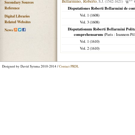
Bellarmino, Roberto
, S.J. (1542-1621)
EN
Secondary Sources
Reference
Disputationes Roberti Bellarmini de cont
Vol. 1 (
1608
)
Digital Libraries
Related Websites
Vol. 3 (
1608
)
Disputationum Roberti Bellarmini Politani
News
comprehensarum
(
Paris
: Ioannem Pil
Vol. 1 (
1610
)
Vol. 2 (
1610
)
Designed by David Sytsma 2010-2014 /
Contact PRDL