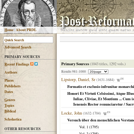
H
ome
|
About PRDL
Advanced
S
earch
PRIMARY SOURCES
Primary Sources
(1043 titles, 1292 vols.)
R
ecent Findings
Results 981-1000
Authors
Lipstorp, Daniel, Sr
(1631-1684)
DE
Places
Publishers
Formatio et exclusio infrunitae monarchi
Dates
Honori Et Virtuti Celsissimi, Atque Illu
Iuliae, Cliviae, Et Montium ... Cum 
G
enres
Ienensis Rector renunciaretur / Sacru
T
opics
B
iblical
Locke, John
(1632-1704)
EN
Scholastica
Versuch über den menschlichen Verstan
Vol. 1 (
1795
)
OTHER RESOURCES
Vol. 2 (
1795
)