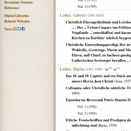
Secondary Sources
Vol. 3 (
1795
)
Reference
Lother, Gabriel
(1584-1643)
Digital Libraries
Related Websites
Christlich Ehrengedächtnüs und Leichse
... : Des ... Urban Caspars von Feilitz
News
Voigtlande ... entschlaffen/ und dar
Kirchen zu Kürbitz/ Adelich beygeset
Christliche Einweyhungspredigt, Der n
Wohledle, Gestrenge, Vheste und Manh
Ehren, auff Churf. zu Sachsen gnedigst
Lutherischen Seelsorger beruffen ...
Luther, Martin
(1483-1546)
DE
EN
Das 18. und 19. Capitel, und ein Stück a
unsers Herrn Jesu Christi
(
Jena
,
1557
Colloquia, oder, Christliche nützliche T
1603
)
Epistolarvm Reverendi Patris Domini D.
Vol. 1 (
1556
)
Vol. 2 (
1565
)
Etliche Trostschrifften und Predigten de
anfechtung sind
(
Ihena
,
1554
)