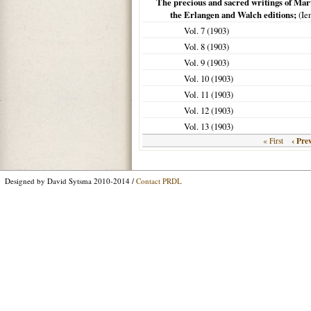
The precious and sacred writings of Marti
the Erlangen and Walch editions;
(
Ie
Vol. 7 (
1903
)
Vol. 8 (
1903
)
Vol. 9 (
1903
)
Vol. 10 (
1903
)
Vol. 11 (
1903
)
Vol. 12 (
1903
)
Vol. 13 (
1903
)
‹ Pre
« First
Designed by David Sytsma 2010-2014 /
Contact PRDL