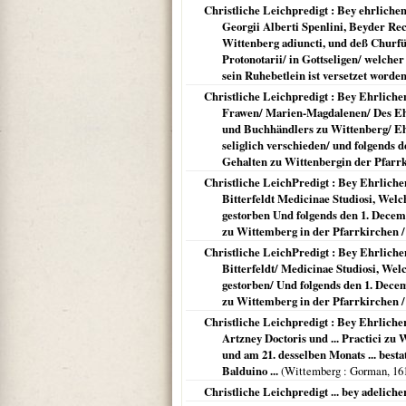
Christliche Leichpredigt : Bey ehrlich
Georgii Alberti Spenlini, Beyder Rech
Wittenberg adiuncti, und deß Churfü
Protonotarii/ in Gottseligen/ welcher
sein Ruhebetlein ist versetzet worde
Christliche Leichpredigt : Bey Ehrlic
Frawen/ Marien-Magdalenen/ Des Eh
und Buchhändlers zu Wittenberg/ Eh
seliglich verschieden/ und folgends 
Gehalten zu Wittenbergin der Pfarr
Christliche LeichPredigt : Bey Ehrlic
Bitterfeldt Medicinae Studiosi, Welc
gestorben Und folgends den 1. Decem
zu Wittemberg in der Pfarrkirchen / 
Christliche LeichPredigt : Bey Ehrlich
Bitterfeldt/ Medicinae Studiosi, Wel
gestorben/ Und folgends den 1. Dece
zu Wittemberg in der Pfarrkirchen / 
Christliche Leichpredigt : Bey Ehrliche
Artzney Doctoris und ... Practici zu 
und am 21. desselben Monats ... best
Balduino ...
(
Wittemberg
: Gorman,
16
Christliche Leichpredigt ... bey adelich