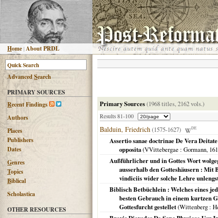
H
ome
|
About PRDL
Advanced
S
earch
PRIMARY SOURCES
Primary Sources
(1968 titles, 2162 vols.)
R
ecent Findings
Results 81-100
Authors
Balduin, Friedrich
(1575-1627)
DE
Places
Publishers
Assertio sanae doctrinae De Vera Deitat
Dates
opposita
(
VVittebergae
: Gormann,
161
Außführlicher und in Gottes Wort wolgeg
G
enres
ausserhalb den Gotteshäusern : Mit 
T
opics
vindiciis wider solche Lehre unlengs
B
iblical
Biblisch Betbüchlein : Welches eines j
Scholastica
besten Gebrauch in einem kurtzen G
Gottesfurcht gestellet
(
Wittenberg
: H
OTHER RESOURCES