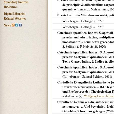
Brevis Diexodos De Sano Physicae Usu In
Secondary Sources
de principiis & adfectionibus corpo
Reference
queant
(
Wittenberg
: Meisnerianis,
160
Digital Libraries
Brevis Institutio Ministrorum verbi, po
Related Websites
Wittebergae
: Helwigius,
1622
News
Wittebergae
: Helwigius,
1623
Catechesis apostolica, hoc est, S. aposto
praeter analysin ... textus, multipli
monstrantur ... : cum textu graeco-lati
S. Selfisch & P. Helvvichij,
1620
)
Catechesis Apostolica: hoc est, S. Apost
praeter Analysin, Explicationem, & P
Textu Graeco-latino, & Indice triplici 
Catechesis Apostolica: hoc est, S. Apost
praeter Analysin, Explicationem, & P
(
Wittebergae
: Samuel Selfisch,
1611
)
Christliche Evangelische Lutherische Jub
Churfürsten zu Sachsen ... 1617. feye
und Professores der Theologischen Fa
added author(s):
Wolfgang Franz
,
Nikol
Christliche Gedancken die auff dem Got
nemen seyn : ... Und bey christl. Lei
Geliebten Sohns ... vorgetragen
(
Witt