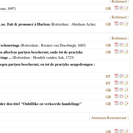
[
Reformed
]
iana,
1697
)
GB
[
Reformed
]
. Luc. Fait & prononcé à Harlem
(
Rotterdam
: Abraham Acher,
GB
[
Reformed
]
erschouwinge
(
Rotterdam
: Reinier van Doesburgh,
1685
)
GB
n allerleye partyen beschermt, ende tot de practyke
GB
inge ...
(
Rotterdam
: Hendrik vanden Aak,
1723
)
egen partyen beschermt, en tot de practyke aengedrongen :
HT
HT
GB
GB
onder den titel "Onbillike en verkeerde handelinge"
GB
[
Arminian-Remonstrant
]
GB