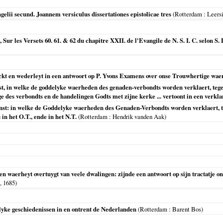
gelii secund. Joannem versiculus dissertationes epistolicae tres
(
Rotterdam
: Leers
Sur les Versets 60. 61. & 62 du chapitre XXII. de l'Evangile de N. S. I. C. selon S
ckt en wederleyt in een antwoort op P. Yvons Examens over onse Trouwhertige wa
nst, in welke de goddelyke waerheden des genaden-verbondts worden verklaert, tege
des verbondts en de handelingen Godts met zijne kerke ... vertoont in een verklar
ienst: in welke de Goddelyke waerheden des Genaden-Verbondts worden verklaert, t
in het O.T., ende in het N.T.
(
Rotterdam
: Hendrik vanden Aak)
t en waerheyt overtuygt van veele dwalingen: zijnde een antwoort op sijn tractatje 
h,
1685
)
lyke geschiedenissen in en ontrent de Nederlanden
(
Rotterdam
: Barent Bos)