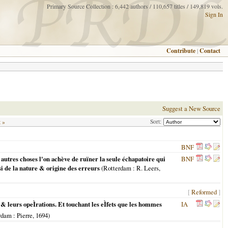
Primary Source Collection : 6,442 authors / 110,657 titles / 149,819 vols.
Sign In
Contribute
|
Contact
Suggest a New Source
Sort:
t »
BNF
utres choses l'on achève de ruïner la seule échapatoire qui
BNF
si de la nature & origine des erreurs
(
Rotterdam
: R. Leers,
[
Reformed
]
 leurs opeÌrations. Et touchant les eÌfets que les hommes
IA
rdam
: Pierre,
1694
)