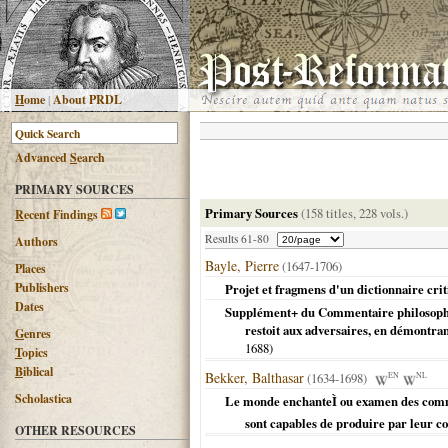
H
ome
|
About PRDL
Advanced
S
earch
PRIMARY SOURCES
Primary Sources
(158 titles, 228 vols.)
R
ecent Findings
Results 61-80
Authors
Bayle, Pierre
(1647-1706)
Places
Publishers
Projet et fragmens d'un dictionnaire criti
Dates
Supplément+ du Commentaire philosophique
restoit aux adversaires, en démontran
G
enres
1688
)
T
opics
B
iblical
Bekker, Balthasar
(1634-1698)
EN
NL
Scholastica
Le monde enchanteÌ ou examen des commun
sont capables de produire par leur c
OTHER RESOURCES