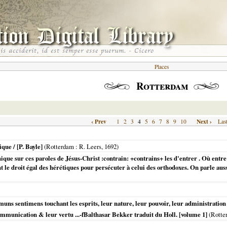
Places
Rotterdam
‹ Prev
4
Next ›
1
2
3
5
6
7
8
9
10
Las
que / [P. Bayle]
(
Rotterdam
: R. Leers,
1692
)
 sur ces paroles de Jésus-Christ :contrain: +contrains+ les d'entrer . Où entre a
t le droit égal des hérétiques pour persécuter à celui des orthodoxes. On parle aus
s sentimens touchant les esprits, leur nature, leur pouvoir, leur administration &
ommunication & leur vertu ...-fBalthasar Bekker traduit du Holl. [volume 1]
(
Rotte