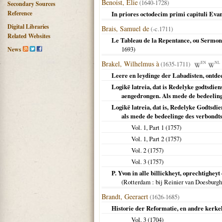
Benoist, Elie
(1640-1728)
Secondary Sources
Reference
In priores octodecim primi capituli Evan
Digital Libraries
Brais, Samuel de
(-c.1711)
Related Websites
Le Tableau de la Repentance, ou Sermon, 
1693
)
News
Brakel, Wilhelmus à
(1635-1711)
EN
NL
Leere en leydinge der Labadisten, ontde
Logikē latreia, dat is Redelyke godtsdie
aengedrongen. Als mede de bedeelinge 
Logikē latreia, dat is, Redelyke Godtsd
als mede de bedeelinge des verbondts 
Vol. 1, Part 1 (
1757
)
Vol. 1, Part 2 (
1757
)
Vol. 2 (
1757
)
Vol. 3 (
1757
)
P. Yvon in alle billickheyt, oprechtighey
(
Rotterdam
: bij Reinier van Doesburg
Brandt, Geeraert
(1626-1685)
Historie der Reformatie, en andre kerke
Vol. 3 (
1704
)