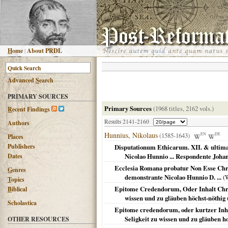
H
ome
|
About PRDL
Advanced
S
earch
PRIMARY SOURCES
Primary Sources
(1968 titles, 2162 vols.)
R
ecent Findings
Results 2141-2160
Authors
Hunnius, Nikolaus
(1585-1643)
EN
DE
Places
Publishers
Disputationum Ethicarum. XII. & ultima.
Dates
Nicolao Hunnio ... Respondente Johan
Ecclesia Romana probatur Non Esse Chris
G
enres
demonstrante Nicolao Hunnio D. ...
(
W
T
opics
Epitome Credendorum, Oder Inhalt Christ
B
iblical
wissen und zu gläuben höchst-nöthig 
Scholastica
Epitome credendorum, oder kurtzer Inhal
Seligkeit zu wissen und zu gläuben ho
OTHER RESOURCES