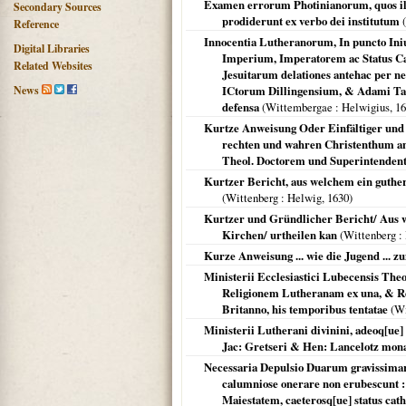
Examen errorum Photinianorum, quos illi 
Secondary Sources
prodiderunt ex verbo dei institutum
(
Reference
Innocentia Lutheranorum, In puncto Iniu
Digital Libraries
Imperium, Imperatorem ac Status Cath
Related Websites
Jesuitarum delationes antehac per n
News
ICtorum Dillingensium, & Adami Tan
defensa
(
Wittembergae
: Helwigius,
16
Kurtze Anweisung Oder Einfältiger und
rechten und wahren Christenthum anz
Theol. Doctorem und Superintenden
Kurtzer Bericht, aus welchem ein guthe
(
Wittenberg
: Helwig,
1630
)
Kurtzer und Gründlicher Bericht/ Aus w
Kirchen/ urtheilen kan
(
Wittenberg
:
Kurze Anweisung ... wie die Jugend ... z
Ministerii Ecclesiastici Lubecensis Theol
Religionem Lutheranam ex una, & Ref
Britanno, his temporibus tentatae
(
Wi
Ministerii Lutherani divinini, adeoq[ue]
Jac: Gretseri & Hen: Lancelotz mona
Necessaria Depulsio Duarum gravissimar
calumniose onerare non erubescunt :
Maiestatem, caeterosq[ue] status catho