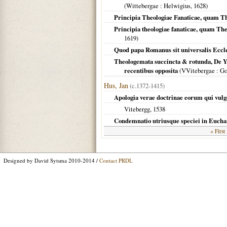
(
Wittebergae
: Helwigius,
1628
)
Principia Theologiae Fanaticae, quam Th
Principia theologiae fanaticae, quam The
1619
)
Quod papa Romanus sit universalis Eccle
Theologemata succincta & rotunda, De Yh
recentibus opposita
(
VVitebergae
: G
Hus, Jan
(c.1372-1415)
Apologia verae doctrinae eorum qui vulg
Vitebergg
,
1538
Condemnatio utriusque speciei in Euchari
« First
Designed by David Sytsma 2010-2014 /
Contact PRDL