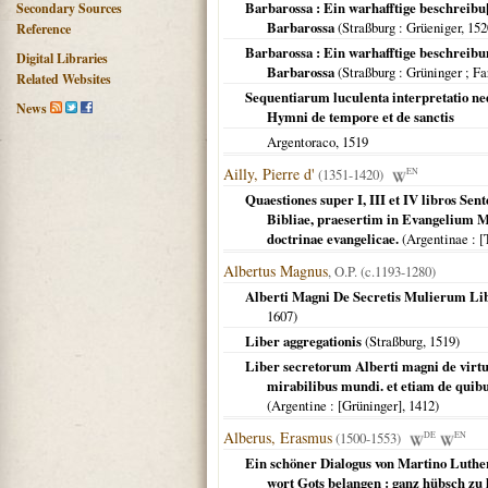
Barbarossa : Ein warhafftige beschreibu[n
Secondary Sources
Barbarossa
(
Straßburg
: Grüeniger,
152
Reference
Barbarossa : Ein warhafftige beschreibu
Digital Libraries
Barbarossa
(
Straßburg
: Grüninger ; Fa
Related Websites
Sequentiarum luculenta interpretatio nedu
News
Hymni de tempore et de sanctis
Argentoraco
,
1519
Ailly, Pierre d'
(1351-1420)
EN
Quaestiones super I, III et IV libros S
Bibliae, praesertim in Evangelium M
doctrinae evangelicae.
(
Argentinae
: [
Albertus Magnus
, O.P. (c.1193-1280)
Alberti Magni De Secretis Mulierum Libe
1607
)
Liber aggregationis
(
Straßburg
,
1519
)
Liber secretorum Alberti magni de virt
mirabilibus mundi. et etiam de quibus
(
Argentine
: [Grüninger],
1412
)
Alberus, Erasmus
(1500-1553)
DE
EN
Ein schöner Dialogus von Martino Luther 
wort Gots belangen : ganz hübsch zu