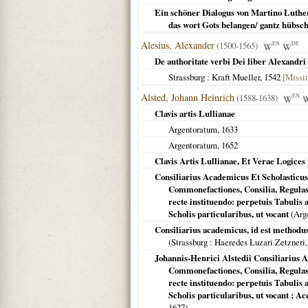
Ein schöner Dialogus von Martino Luther/ 
das wort Gots belangen/ gantz hübsch
Alesius, Alexander
(1500-1565)
EN
DE
De authoritate verbi Dei liber Alexand
Strassburg
: Kraft Mueller,
1542
[Missin
Alsted, Johann Heinrich
(1588-1638)
EN
Clavis artis Lullianae
Argentoratum
,
1633
Argentoratum
,
1652
Clavis Artis Lullianae, Et Verae Logices
Consiliarius Academicus Et Scholasticu
Commonefactiones, Consilia, Regulas
recte instituendo: perpetuis Tabuli
Scholis particularibus, ut vocant
(
Arg
Consiliarius academicus, id est method
(
Strassburg
: Haeredes Luzari Zetzneri
Johannis-Henrici Alstedii Consiliarius
Commonefactiones, Consilia, Regulas,
recte instituendo: perpetuis Tabuli
Scholis particularibus, ut vocant ;
1627
)