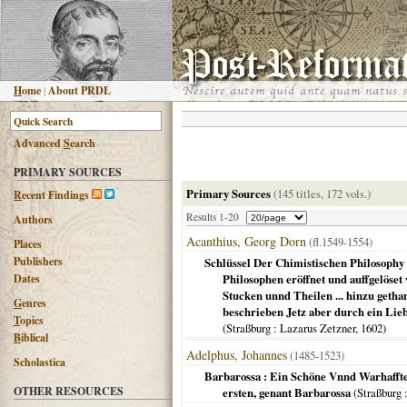
H
ome
|
About PRDL
Advanced
S
earch
PRIMARY SOURCES
Primary Sources
(145 titles, 172 vols.)
R
ecent Findings
Results 1-20
Authors
Acanthius, Georg Dorn
(fl.1549-1554)
Places
Publishers
Schlüssel Der Chimistischen Philosophy
Dates
Philosophen eröffnet und auffgelöset
Stucken unnd Theilen ... hinzu geth
G
enres
beschrieben Jetz aber durch ein Lie
T
opics
(
Straßburg
: Lazarus Zetzner,
1602
)
B
iblical
Adelphus, Johannes
(1485-1523)
Scholastica
Barbarossa : Ein Schöne Vnnd Warhaffte
OTHER RESOURCES
ersten, genant Barbarossa
(
Straßburg
: