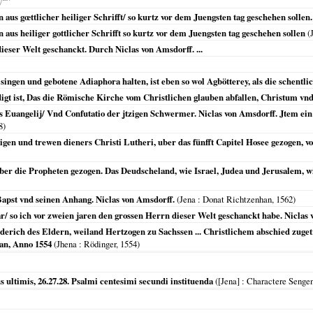
us gœttlicher heiliger Schrifft/ so kurtz vor dem Juengsten tag geschehen sollen. 
aus heiliger gottlicher Schrifft so kurtz vor dem Juengsten tag geschehen sollen
(
ieser Welt geschanckt. Durch Niclas von Amsdorff. ...
 singen und gebotene Adiaphora halten, ist eben so wol Agbötterey, als die schentl
digt ist, Das die Römische Kirche vom Christlichen glauben abfallen, Christum v
s Euangelij/ Vnd Confutatio der jtzigen Schwermer. Niclas von Amsdorff. Jtem ein 
8
)
gen und trewen dieners Christi Lutheri, uber das fünfft Capitel Hosee gezogen, v
uber die Propheten gezogen. Das Deudscheland, wie Israel, Judea und Jerusalem, 
pst vnd seinen Anhang. Niclas von Amsdorff.
(
Jena
: Donat Richtzenhan,
1562
)
 so ich vor zweien jaren den grossen Herrn dieser Welt geschanckt habe. Niclas v
riderich des Eldern, weiland Hertzogen zu Sachssen ... Christlichem abschied zug
an, Anno 1554
(
Jhena
: Rödinger,
1554
)
 ultimis, 26.27.28. Psalmi centesimi secundi instituenda
(
[Jena]
: Charactere Senge