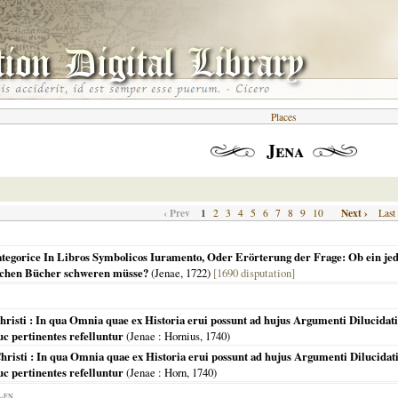
Places
Jena
‹ Prev
1
Next ›
2
3
4
5
6
7
8
9
10
Last
ategorice In Libros Symbolicos Iuramento, Oder Erörterung der Frage: Ob ein jede
ischen Bücher schweren müsse?
(
Jenae
,
1722
)
[1690 disputation]
risti : In qua Omnia quae ex Historia erui possunt ad hujus Argumenti Dilucidati
 pertinentes refelluntur
(
Jenae
: Hornius,
1740
)
risti : In qua Omnia quae ex Historia erui possunt ad hujus Argumenti Dilucidati
 pertinentes refelluntur
(
Jenae
: Horn,
1740
)
EN