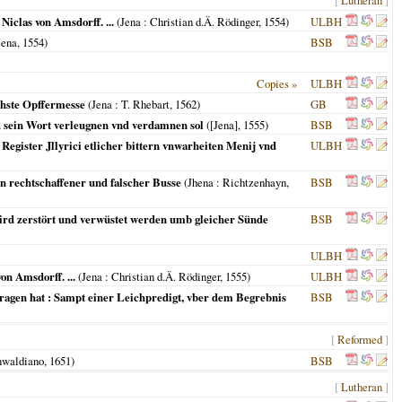
[
Lutheran
]
Niclas von Amsdorff. ...
(
Jena
: Christian d.Ä. Rödinger,
1554
)
ULBH
Jena
,
1554
)
BSB
Copies »
ULBH
ichste Opffermesse
(
Jena
: T. Rhebart,
1562
)
GB
nd sein Wort verleugnen vnd verdamnen sol
(
[Jena]
,
1555
)
BSB
Register Jllyrici etlicher bittern vnwarheiten Menij vnd
ULBH
on rechtschaffener und falscher Busse
(
Jhena
: Richtzenhayn,
BSB
wird zerstört und verwüstet werden umb gleicher Sünde
BSB
ULBH
on Amsdorff. ...
(
Jena
: Christian d.Ä. Rödinger,
1555
)
ULBH
etragen hat : Sampt einer Leichpredigt, vber dem Begrebnis
BSB
[
Reformed
]
nwaldiano,
1651
)
BSB
[
Lutheran
]