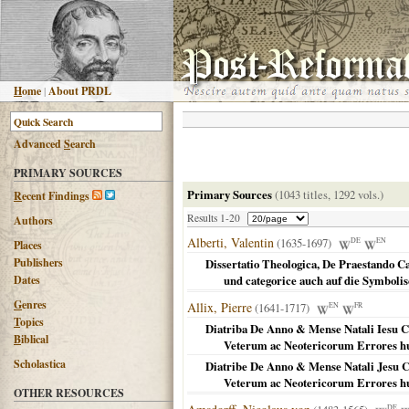
H
ome
|
About PRDL
Advanced
S
earch
PRIMARY SOURCES
Primary Sources
(1043 titles, 1292 vols.)
R
ecent Findings
Results 1-20
Authors
Alberti, Valentin
(1635-1697)
DE
EN
Places
Publishers
Dissertatio Theologica, De Praestando C
Dates
und categorice auch auf die Symbol
G
enres
Allix, Pierre
(1641-1717)
EN
FR
T
opics
Diatriba De Anno & Mense Natali Iesu Ch
B
iblical
Veterum ac Neotericorum Errores huc
Scholastica
Diatribe De Anno & Mense Natali Jesu Ch
Veterum ac Neotericorum Errores huc
OTHER RESOURCES
DE