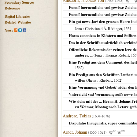
Amsdorff, Nicolaus von
(1483-1565)
Secondary Sources
Fuenff fuernemliche vnd gewisse Zeichen a
Reference
Fuenff fuernemliche vnd gewisse Zeichen 
Digital Libraries
Ein gut newe Jar/ den grossen Herrn in d
Related Websites
Jena
: Christian d.Ä. Rödinger,
1554
News
Horas canonicas in Klöstern und Stifften
Das in der Schrifft ausdrücklich verkün
Offentliche Bekentnis der reinen lere de
anderer. ...
(
Jena
: Thomas Rebart,
155
Eine Predigt aus dem Comment, des heili
1562
)
Ein Predigt aus den Schrifften Lutheri 
willen
(
Jhena
: Rhebart,
1562
)
Eine Vermanung vnd Gebet/ wider den Ba
Vnterricht vnd Vermanung auffs newe Jar/
Wie sichs mit des ... Herrn H. Johans F
zu Weimar, Montag nach Letare geth
Andreae, Tobias
(1604-1676)
Disputatio Inauguralis, super commatibus
Arndt, Johann
(1555-1621)
DE
EN