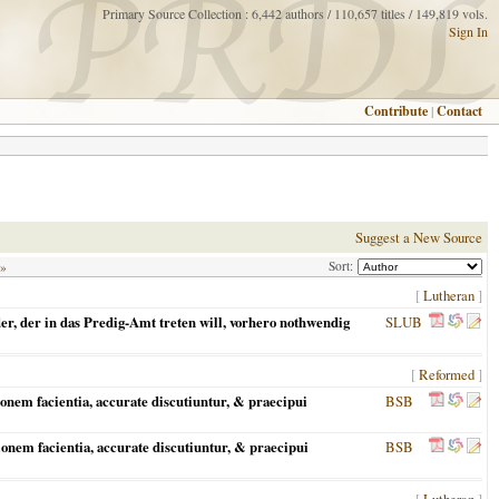
Primary Source Collection : 6,442 authors / 110,657 titles / 149,819 vols.
Sign In
Contribute
|
Contact
Suggest a New Source
Sort:
 »
[
Lutheran
]
r, der in das Predig-Amt treten will, vorhero nothwendig
SLUB
[
Reformed
]
onem facientia, accurate discutiuntur, & praecipui
BSB
onem facientia, accurate discutiuntur, & praecipui
BSB