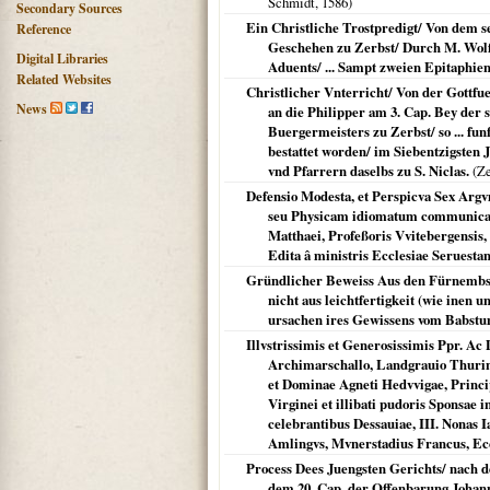
Schmidt,
1586
)
Secondary Sources
Ein Christliche Trostpredigt/ Von dem se
Reference
Geschehen zu Zerbst/ Durch M. Wolffg
Digital Libraries
Aduents/ ... Sampt zweien Epitaphie
Related Websites
Christlicher Vnterricht/ Von der Gottf
News
an die Philipper am 3. Cap. Bey der 
Buergermeisters zu Zerbst/ so ... funff
bestattet worden/ im Siebentzigsten 
vnd Pfarrern daselbs zu S. Niclas.
(
Ze
Defensio Modesta, et Perspicva Sex Arg
seu Physicam idiomatum communication
Matthaei, Profeßoris Vvitebergensis, 
Edita â ministris Ecclesiae Seruestana
Gründlicher Beweiss Aus den Fürnembste
nicht aus leichtfertigkeit (wie inen
ursachen ires Gewissens vom Babst
Illvstrissimis et Generosissimis Ppr. Ac
Archimarschallo, Landgrauio Thurin
et Dominae Agneti Hedvvigae, Princi
Virginei et illibati pudoris Sponsae 
celebrantibus Dessauiae, III. Nonas
Amlingvs, Mvnerstadius Francus, Ecc
Process Dees Juengsten Gerichts/ nach 
dem 20. Cap. der Offenbarung Johannis