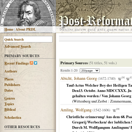
H
ome
|
About PRDL
Advanced
S
earch
PRIMARY SOURCES
Primary Sources
(51 titles, 51 vols.)
R
ecent Findings
Results 1-20
Authors
Abicht, Johann Georg
(1672-1740)
DE
E
Places
Publishers
Tauf-Actus Welcher Bey der Heiligen Ta
Dates
Den13. Octobr. Anno MDCCXXX. Jn d
gehalten worden / Von Johann Georg A
G
enres
(
Wittenberg und Zerbst
: Zimmermann
T
opics
B
iblical
Amling, Wolfgang
(1542-1606)
DE
Christliche erinnerung/ Aus dem 68. Psa
Scholastica
Gregorij Werbecken/ der lœblichen S
OTHER RESOURCES
Durch M. Wolffgangum Amlingum/ Pfar