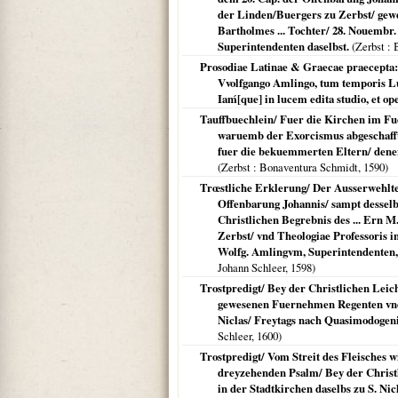
der Linden/Buergers zu Zerbst/ gewe
Bartholmes ... Tochter/ 28. Nouembr
Superintendenten daselbst.
(
Zerbst
: 
Prosodiae Latinae & Graecae praecepta:
Vvolfgango Amlingo, tum temporis Lud
Iaḿ[que] in lucem edita studio, et ope
Tauffbuechlein/ Fuer die Kirchen im Fu
waruemb der Exorcismus abgeschafft
fuer die bekuemmerten Eltern/ denen 
(
Zerbst
: Bonaventura Schmidt,
1590
)
Trœstliche Erklerung/ Der Ausserwehlten
Offenbarung Johannis/ sampt dessel
Christlichen Begrebnis des ... Ern M.
Zerbst/ vnd Theologiae Professoris i
Wolfg. Amlingvm, Superintendenten, v
Johann Schleer,
1598
)
Trostpredigt/ Bey der Christlichen Le
gewesenen Fuernehmen Regenten vnd 
Niclas/ Freytags nach Quasimodogeni
Schleer,
1600
)
Trostpredigt/ Vom Streit des Fleisches w
dreyzehenden Psalm/ Bey der Christl
in der Stadtkirchen daselbs zu S. Ni