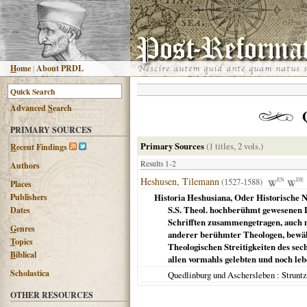
H
ome
|
About PRDL
Advanced
S
earch
PRIMARY SOURCES
Primary Sources
(1 titles, 2 vols.)
R
ecent Findings
Results 1-2
Authors
Heshusen, Tilemann
(1527-1588)
EN
DE
Places
Publishers
Historia Heshusiana, Oder Historische 
S.S. Theol. hochberühmt gewesenen D
Dates
Schrifften zusammengetragen, auch mi
G
enres
anderer berühmter Theologen, bewäh
T
opics
Theologischen Streitigkeiten des sec
B
iblical
allen vormahls gelebten und noch l
Scholastica
Quedlinburg und Aschersleben
: Strunt
OTHER RESOURCES