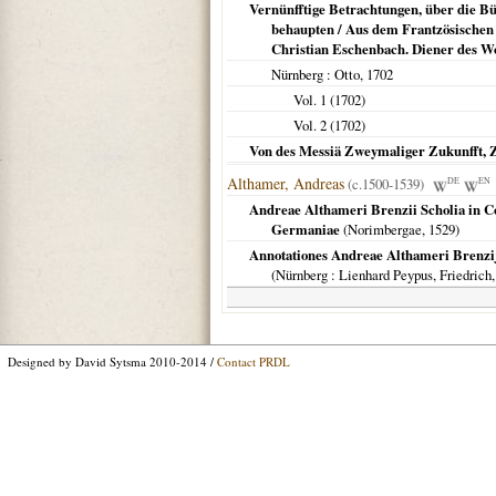
Vernünfftige Betrachtungen, über die Bü
behaupten / Aus dem Frantzösischen 
Christian Eschenbach. Diener des Wor
Nürnberg
: Otto,
1702
Vol. 1 (
1702
)
Vol. 2 (
1702
)
Von des Messiä Zweymaliger Zukunfft, 
Althamer, Andreas
(c.1500-1539)
DE
EN
Andreae Althameri Brenzii Scholia in Co
Germaniae
(
Norimbergae
,
1529
)
Annotationes Andreae Althameri Brenzij 
(
Nürnberg
: Lienhard Peypus, Friedrich
Designed by David Sytsma 2010-2014 /
Contact PRDL