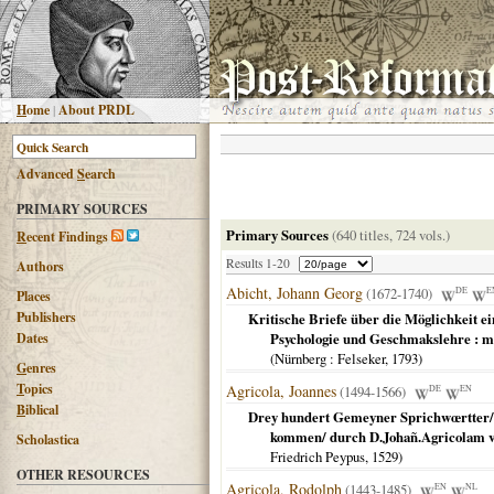
H
ome
|
About PRDL
Advanced
S
earch
PRIMARY SOURCES
Primary Sources
(640 titles, 724 vols.)
R
ecent Findings
Results 1-20
Authors
Abicht, Johann Georg
(1672-1740)
DE
E
Places
Publishers
Kritische Briefe über die Möglichkeit e
Dates
Psychologie und Geschmakslehre : m
(
Nürnberg
: Felseker,
1793
)
G
enres
T
opics
Agricola, Joannes
(1494-1566)
DE
EN
B
iblical
Drey hundert Gemeyner Sprichwœrtter/ d
kommen/ durch D.Johañ.Agricolam von 
Scholastica
Friedrich Peypus,
1529
)
OTHER RESOURCES
Agricola, Rodolph
(1443-1485)
EN
NL