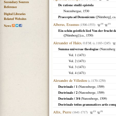
Secondary Sources
De ratione studii epistola
Reference
Norembergae
,
1530
Digital Libraries
Praecepta ad Demonicum
(
[Nürnberg]
, ca
Related Websites
Alberus, Erasmus
(1500-1553)
DE
EN
News
Ein schön geistlich lied Von der frucht 
(
[Nürnberg] [ca.
,
1550
)
Alexander of Hales
, O.F.M. (c.1183-1245)
Summa universae theologiae
(
Nuremberg
Vol. 1 (
1471
)
Vol. 2 (
1471
)
Vol. 3 (
1471
)
Vol. 4 (
1471
)
Alexandre de Villedieu
(c.1170-1250)
Doctrinale / 1
(
Nuremberge
,
1509
)
Doctrinale / 2
(
Nuremberge
,
1509
)
Doctrinale / 3/4
(
Nuremberge
,
1509
)
Doctrinale totius grammatices artis com
Allix, Pierre
(1641-1717)
EN
FR