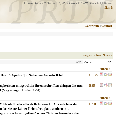
Primary Source Collection : 6,442 authors / 110,657 titles / 149,819 vols.
Sign In
Contribute
|
Contact
Suggest a New Source
Sort:
[
Lutheran
]
 13. Aprilis / [... Niclas von Amssdorff hat
ULBM
iaphoristen mit gewalt in ihrenn schrifften dringen das man
BSB
l
(
Magdeburgk
: Lotther,
1551
)
[
Lutheran
]
ulffenbütlischen theils Reformiret. : Aus welchem die
HAB
das sie aus keiner Leichtfertigkeit sondern mit
t vnd verlassen. ;Allen fromen Christen besonders aber