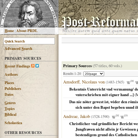
H
ome
|
About PRDL
Advanced
S
earch
PRIMARY SOURCES
Primary Sources
(57 titles, 60 vols.)
R
ecent Findings
Results 1-20
Authors
Amsdorff, Nicolaus von
(1483-1565)
DE
Places
Publishers
Bekentnis Unterricht vnd vermanung/ der
Dates
vnterschrieben mit eigner hand ...]
(
M
Das nie nöter gewest ist, wider den römi
G
enres
sich unter den Bapst begeben unnd i
T
opics
B
iblical
Andreae, Jakob
(1528-1590)
DE
EN
Scholastica
Christlicher vnd gründlicher Bericht w
Jungfrawen nicht allein jr Gewissen
OTHER RESOURCES
bestendigem grund des Catholischen