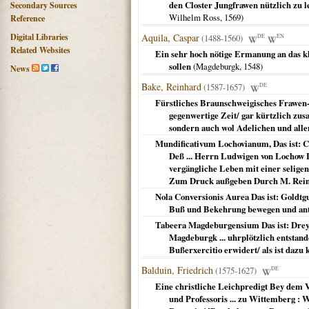
den Closter Jungfrawen nützlich zu l
Secondary Sources
Wilhelm Ross,
1569
)
Reference
Digital Libraries
Aquila, Caspar
(1488-1560)
DE
EN
Related Websites
Ein sehr hoch nötige Ermanung an das kle
sollen
(
Magdeburgk
,
1548
)
News
Bake, Reinhard
(1587-1657)
DE
Fürstliches Braunschweigisches Frawen-
gegenwertige Zeit/ gar kürtzlich zus
sondern auch wol Adelichen und all
Mundificativum Lochovianum, Das ist: Chr
Deß ... Herrn Ludwigen von Lochow L
vergängliche Leben mit einer seligen
Zum Druck außgeben Durch M. Rei
Nola Conversionis Aurea Das ist: Goldt
Buß und Bekehrung bewegen und antre
Tabeera Magdeburgensium Das ist: Drey C
Magdeburgk ... uhrplötzlich entstand
Bußerxercitio erwidert/ als ist dazu
Balduin, Friedrich
(1575-1627)
DE
Eine christliche Leichpredigt Bey dem 
und Professoris ... zu Wittemberg : W