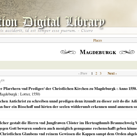
Places
Magdeburgk
‹ Prev
1
Next ›
2
3
EN
 Pfarrhern vnd Prediger/ der Christlichen Kirchen zu Magdeburgk : Anno 1550. Den
agdeburgk
: Lotter,
1550
)
schen Antichrist zu schreiben unnd predigen denn itzundt zu dieser zeit do die Ad
hn fuer ein Bisschoff und hirten der seelen widderumb erkennen unnd annemen so
elcher gestalt die Herrn vnd Jungfrawen Clöster im Hertzogthumb Braunschweig W
 gegen Gott bewaren sondern auch meniglich genugsame rechenschafft geben können 
 Christlichen Glaubens vnd reinem Gewissen die Kappen sampt dem Orden abgeleg