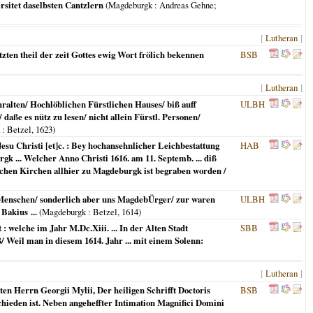
rsitet daselbsten Cantzlern
(
Magdeburgk
: Andreas Gehne;
[
Lutheran
]
tzten theil der zeit Gottes ewig Wort frölich bekennen
BSB
[
Lutheran
]
alten/ Hochlöblichen Fürstlichen Hauses/ biß auff
ULBH
aße es nütz zu lesen/ nicht allein Fürstl. Personen/
: Betzel,
1623
)
esu Christi [et]c. : Bey hochansehnlicher Leichbestattung
HAB
 ... Welcher Anno Christi 1616. am 11. Septemb. ... diß
flichen Kirchen allhier zu Magdeburgk ist begraben worden /
e Menschen/ sonderlich aber uns MagdebÜrger/ zur waren
ULBH
Bakius ...
(
Magdeburgk
: Betzel,
1614
)
 welche im Jahr M.Dc.Xiii. ... In der Alten Stadt
SBB
/ Weil man in diesem 1614. Jahr ... mit einem Solenn:
[
Lutheran
]
n Herrn Georgii Mylii, Der heiligen Schrifft Doctoris
BSB
rschieden ist. Neben angeheffter Intimation Magnifici Domini