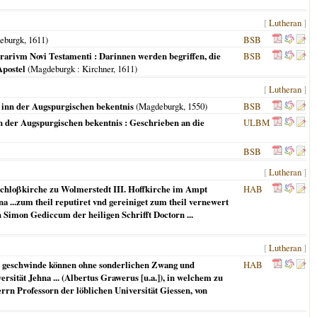
[
Lutheran
]
eburgk
,
1611
)
BSB
inerarivm Novi Testamenti : Darinnen werden begriffen, die
BSB
Apostel
(
Magdeburgk
: Kirchner,
1611
)
[
Lutheran
]
d inn der Augspurgischen bekentnis
(
Magdeburgk
,
1550
)
BSB
nn der Augspurgischen bekentnis : Geschrieben an die
ULBM
BSB
[
Lutheran
]
 Schloβkirche zu Wolmerstedt III. Hoffkirche im Ampt
HAB
a ...zum theil reputiret vnd gereiniget zum theil vernewert
h Simon Gediccum der heiligen Schrifft Doctorn ...
[
Lutheran
]
und geschwinde können ohne sonderlichen Zwang und
HAB
sität Jehna ... (Albertus Grawerus [u.a.]), in welchem zu
rrn Professorn der löblichen Universität Giessen, von