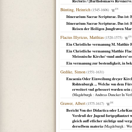
Rectoris / [Bartholomaevs Revsnervs
Bünting, Heinrich
(1545-1606)
EN
Itinerarium Sacrae Scripturae. Das ist: E
Itinerarium Sacrae Scripturae. Das ist: 
Reisen der Heiligen Jungfrawen Mari
Flacius Illyricus, Matthias
(1520-1575)
EN
Ein Christliche vermanung M. Matthie Fl
Ein Christliche vermanung Matthie Flaci
Meissnische Kirche/ vnnd andere/ so
Ein vermanung zur bestendigkeit, in bek
Gedike, Simon
(1551-1631)
Encaenia Oder Einweihung dreyer Kirchen
Rohtenburgk ... Welche von dem Fürst
erweitert vnd gebessert worden sein 
(
Magdeburgk
: Andreas Duncker In Ver
Grawer, Albert
(1575-1617)
DE
Bericht Von der Didactica oder LehrKuns
Verdruß der Jugend fortgepflantzet w
gleich auff etlicher nichtige und ve
derselbem materia
(
Magdeburgk
: Wen