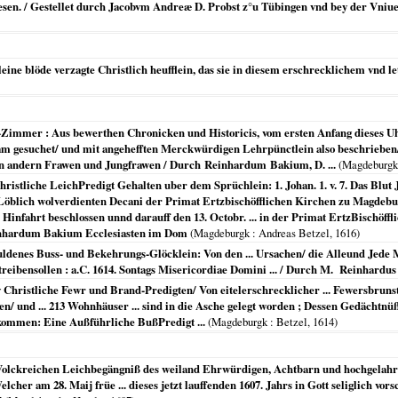
esen. / Gestellet durch Jacobvm Andreæ D. Probst z°u Tübingen vnd bey der Vniue
ine blöde verzagte Christlich heufflein, das sie in diesem erschrecklichem vnd le
Zimmer : Aus bewerthen Chronicken und Historicis, vom ersten Anfang dieses Uhr
am gesuchet/ und mit angehefften Merckwürdigen Lehrpünctlein also beschrieben/ d
en andern Frawen und Jungfrawen / Durch Reinhardum Bakium, D. ...
(
Magdeburgk
istliche LeichPredigt Gehalten uber dem Sprüchlein: 1. Johan. 1. v. 7. Das Blut J
öblich wolverdienten Decani der Primat Ertzbischöfflichen Kirchen zu Magdeburgk
 Hinfahrt beschlossen unnd darauff den 13. Octobr. ... in der Primat ErtzBischöf
nhardum Bakium Ecclesiasten im Dom
(
Magdeburgk
: Andreas Betzel,
1616
)
guldenes Buss- und Bekehrungs-Glöcklein: Von den ... Ursachen/ die Alleund Jed
ibensollen : a.C. 1614. Sontags Misericordiae Domini ... / Durch M. Reinhardus 
hristliche Fewr und Brand-Predigten/ Von eitelerschrecklicher ... Fewersbrunst :
en/ und ... 213 Wohnhäuser ... sind in die Asche gelegt worden ; Dessen Gedächtnüß
 kommen: Eine Außführliche BußPredigt ...
(
Magdeburgk
: Betzel,
1614
)
Volckreichen Leichbegängniß des weiland Ehrwürdigen, Achtbarn und hochgelahrte
elcher am 28. Maij früe ... dieses jetzt lauffenden 1607. Jahrs in Gott seliglich vo