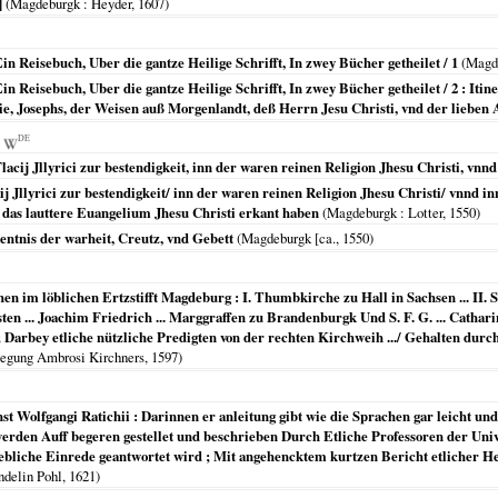
]
(
Magdeburgk
: Heyder,
1607
)
in Reisebuch, Uber die gantze Heilige Schrifft, In zwey Bücher getheilet / 1
(
Magd
Ein Reisebuch, Uber die gantze Heilige Schrifft, In zwey Bücher getheilet / 2 : It
e, Josephs, der Weisen auß Morgenlandt, deß Herrn Jesu Christi, vnd der lieben 
DE
acij Jllyrici zur bestendigkeit, inn der waren reinen Religion Jhesu Christi, vnn
j Jllyrici zur bestendigkeit/ inn der waren reinen Religion Jhesu Christi/ vnnd i
 das lauttere Euangelium Jhesu Christi erkant haben
(
Magdeburgk
: Lotter,
1550
)
entnis der warheit, Creutz, vnd Gebett
(
Magdeburgk [ca.
,
1550
)
 im löblichen Ertzstifft Magdeburg : I. Thumbkirche zu Hall in Sachsen ... II.
en ... Joachim Friedrich ... Marggraffen zu Brandenburgk Und S. F. G. ... Catharin
; Darbey etliche nützliche Predigten von der rechten Kirchweih .../ Gehalten durc
legung Ambrosi Kirchners,
1597
)
t Wolfgangi Ratichii : Darinnen er anleitung gibt wie die Sprachen gar leicht 
erden Auff begeren gestellet und beschrieben Durch Etliche Professoren der Univer
rgebliche Einrede geantwortet wird ; Mit angehencktem kurtzen Bericht etlicher He
delin Pohl,
1621
)