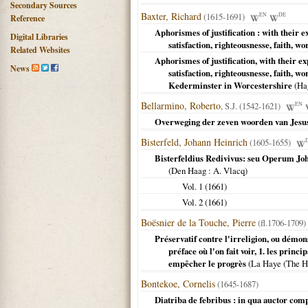
Secondary Sources
Baxter, Richard
(1615-1691)
EN
DE
Reference
Aphorismes of justification : with their 
Digital Libraries
satisfaction, righteousnesse, faith, wo
Related Websites
Aphorismes of justification, with their e
News
satisfaction, righteousnesse, faith, wo
Kederminster in Worcestershire
(
Ha
Bellarmino, Roberto
, S.J. (1542-1621)
EN
Overweging der zeven woorden van Jesus
Bisterfeld, Johann Heinrich
(1605-1655)
Bisterfeldius Redivivus: seu Operum Jo
(
Den Haag
: A. Vlacq)
Vol. 1 (
1661
)
Vol. 2 (
1661
)
Boësnier de la Touche, Pierre
(fl.1706-1709)
Préservatif contre l'irreligion, ou démon
préface où l'on fait voir, 1. les princi
empêcher le progrès
(
La Haye (The H
Bontekoe, Cornelis
(1645-1687)
Diatriba de febribus : in qua auctor co