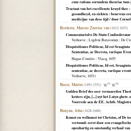
cum ratione eorundem theoriae tum 
Tractaat van het excellenste kruyd thee : 
gesondheyd, en siekten : benevens een
medicijne van dese tijd / door Corne
Boxhorn, Marcus Zuerius van
(1612-1653)
Commentariolvs De Statu Confoederatar
Verhoeve ; Lvgdvni Batavorum
: De Cr
Disquisitiones Politicae, Id est Sexaginta
Sententiae, ac Decreta, variique Eve
Hagae-Comitis
: Vlacq,
1655
Disquisitiones Politicae, Id est, Sexagint
sententiae, ac decreta, variique even
Verhoeve,
1651
)
Bucer, Martin
(1491-1551)
EN
DE
Gulden Brief des seer vermaerden Theolo
ketters zijn, [...] uyt het Latyn ghet
Voorrede aen de EE. Achtb. Magistra
Bunyan, John
(1628-1688)
Komst en welkomst tot Christus, of De t
vertoond: eerst door een evangelische
openhartig en omstandig verhaal van 