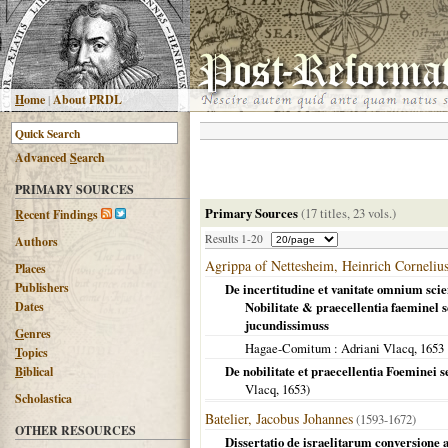
H
ome
|
About PRDL
Advanced
S
earch
PRIMARY SOURCES
Primary Sources
(17 titles, 23 vols.)
R
ecent Findings
Results 1-20
Authors
Agrippa of Nettesheim, Heinrich Corneliu
Places
Publishers
De incertitudine et vanitate omnium scie
Dates
Nobilitate & praecellentia faeminel 
jucundissimuss
G
enres
Hagae-Comitum
: Adriani Vlacq,
1653
T
opics
De nobilitate et praecellentia Foeminei 
B
iblical
Vlacq,
1653
)
Scholastica
Batelier, Jacobus Johannes
(1593-1672)
OTHER RESOURCES
Dissertatio de israelitarum conversione 