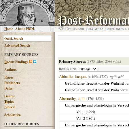
H
ome
|
About PRDL
Advanced
S
earch
PRIMARY SOURCES
Primary Sources
(1873 titles, 2086 vols.)
R
ecent Findings
Results 1-20
Authors
Abbadie, Jacques
(c.1654-1727)
FR
EN
Places
Publishers
Gründlicher Tractat von der Wahrheit u. 
Dates
Gründlicher Tractat von der Wahrheit u. 
G
enres
Abernethy, John
(1764-1831)
T
opics
Chirurgische und physiologische Versuc
B
iblical
Vol. 1 (
1795
)
Scholastica
Vol. 2 (
1801
)
OTHER RESOURCES
Chirurgische und physiologische Versuche