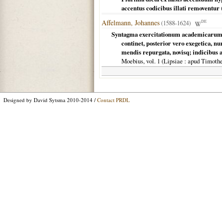
accentus codicibus illati removentur
Affelmann, Johannes
(1588-1624)
DE
Syntagma exercitationum academicarum :
continet, posterior vero exegetica, 
mendis repurgata, novisq; indicibus a
Moebius, vol. 1 (
Lipsiae
: apud Timoth
Designed by David Sytsma 2010-2014 /
Contact PRDL