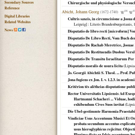
Secondary Sources
Chirurgische und physiologische Versuch
Reference
Abicht, Johann Georg
(1672-1740)
DE
E
Digital Libraries
Cultris saxeis, in circumcisione a Josua
Related Websites
Leipzig]
: Literis Brandenburgerianis,
News
Disputatio de libro recti [microform] V
Disputatio De Libro Recti, Vom Buch de
Disputatio De Rachab Meretrice, Josuae I
Disputatio De Restituendis Duobus Vers
Disputatio De Transitu Israelitarum Per 
Disputatio moralis de usura licita
(
Lipsia
Jo. Georgii Abichtii S. Theol. ... Prof.
Jona fugiens ex Jon. I. v. 1.2.3. in academi
Kritērion tēs alētheias disputatione publ
Rector Universitatis Lipsiensis Ad Exeq
Hartmanni Schacheri ... Viduae, hodi
exhibendum Cives Suos invitat
(
Lipsi
Die Ubel-gestimmte Harmonia Praestabi
Vindiciae Usus Accentuum Musici Et Orat
probata secundum accentus explicatu
usus hieroglyphicus rejicitur. Obje
Plurima dicta ex falsis accentuum hy