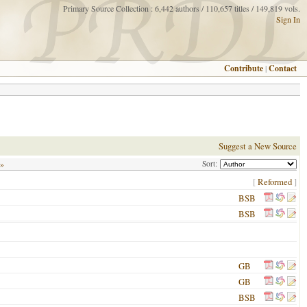
Primary Source Collection : 6,442 authors / 110,657 titles / 149,819 vols.
Sign In
Contribute
|
Contact
Suggest a New Source
Sort:
 »
[
Reformed
]
BSB
BSB
GB
GB
BSB