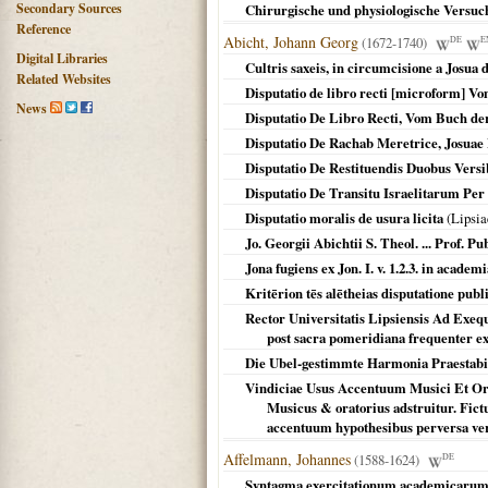
Secondary Sources
Chirurgische und physiologische Versuch
Reference
Abicht, Johann Georg
(1672-1740)
DE
E
Digital Libraries
Cultris saxeis, in circumcisione a Josua
Related Websites
Disputatio de libro recti [microform] V
News
Disputatio De Libro Recti, Vom Buch de
Disputatio De Rachab Meretrice, Josuae I
Disputatio De Restituendis Duobus Vers
Disputatio De Transitu Israelitarum Per 
Disputatio moralis de usura licita
(
Lipsia
Jo. Georgii Abichtii S. Theol. ... Prof.
Jona fugiens ex Jon. I. v. 1.2.3. in academi
Kritērion tēs alētheias disputatione publ
Rector Universitatis Lipsiensis Ad Exeq
post sacra pomeridiana frequenter e
Die Ubel-gestimmte Harmonia Praestabi
Vindiciae Usus Accentuum Musici Et Ora
Musicus & oratorius adstruitur. Fict
accentuum hypothesibus perversa vero
Affelmann, Johannes
(1588-1624)
DE
Syntagma exercitationum academicarum : 