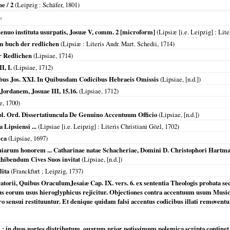
e / 2
(
Leipzig
: Schäfer,
1801
)
N
 denuo instituta usurpatis, Josuæ V, comm. 2 [microform]
(
Lipsiæ [i.e. Leipzig]
: Lite
om buch der redlichen
(
Lipsiæ
: Literis Andr. Mart. Schedii,
1714
)
r Redlichen
(
Lipsiae
,
1714
)
I, I.
(
Lipsiae
,
1712
)
ibus Jos. XXI. In Quibusdam Codicibus Hebraeis Omissis
(
Lipsiae
, [n.d.])
Jordanem, Josuae III, 15.16.
(
Lipsiae
,
1712
)
e
,
1700
)
 Publ. Ord. Dissertatiuncula De Genuino Accentuum Officio
(
Lipsiae
, [n.d.])
a Lipsiensi ...
(
Lipsiae [i.e. Leipzig]
: Literis Christiani Gözl,
1702
)
ica
(
Lipsiae
,
1697
)
uiarum honorem ... Catharinae natae Schacheriae, Domini D. Christophori Hartman
xhibendum Cives Suos invitat
(
Lipsiae
, [n.d.])
lita
(
Franckfurt ; Leipzig
,
1737
)
torii, Quibus OraculumJesaiæ Cap. IX. vers. 6. ex sententia Theologis probata s
us eorum usus hieroglyphicus rejicitur. Objectiones contra accentuum usum Music
 sensui restituuntur. Et denique quidam falsi accentus codicibus illati removentu
in duas partes distributum, quarum prior potissimum polemica scripta continet, p