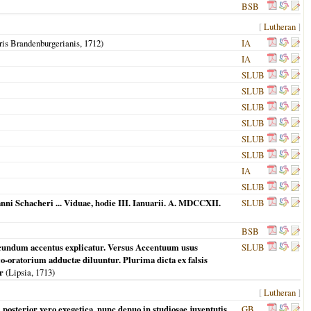
BSB
[
Lutheran
]
ris Brandenburgerianis,
1712
)
IA
IA
SLUB
SLUB
SLUB
SLUB
SLUB
SLUB
IA
SLUB
ni Schacheri ... Viduae, hodie III. Ianuarii. A. MDCCXII.
SLUB
BSB
ecundum accentus explicatur. Versus Accentuum usus
SLUB
o-oratorium adductæ diluuntur. Plurima dicta ex falsis
r
(
Lipsia
,
1713
)
[
Lutheran
]
osterior vero exegetica, nunc denuo in studiosae juventutis
GB