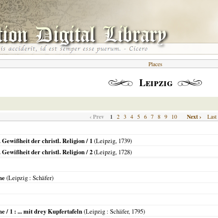
Places
Leipzig
‹ Prev
1
Next ›
2
3
4
5
6
7
8
9
10
Last
Gewißheit der christl. Religion / 1
(
Leipzig
,
1739
)
Gewißheit der christl. Religion / 2
(
Leipzig
,
1728
)
he
(
Leipzig
: Schäfer)
 / 1 : ... mit drey Kupfertafeln
(
Leipzig
: Schäfer,
1795
)