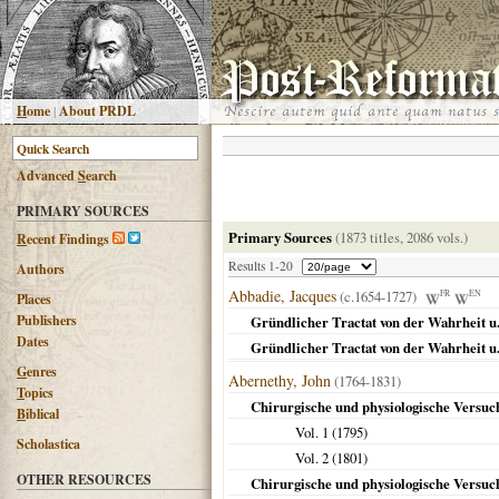
H
ome
|
About PRDL
Advanced
S
earch
PRIMARY SOURCES
Primary Sources
(1873 titles, 2086 vols.)
R
ecent Findings
Results 1-20
Authors
Abbadie, Jacques
(c.1654-1727)
FR
EN
Places
Publishers
Gründlicher Tractat von der Wahrheit u. 
Dates
Gründlicher Tractat von der Wahrheit u. 
G
enres
Abernethy, John
(1764-1831)
T
opics
Chirurgische und physiologische Versuc
B
iblical
Vol. 1 (
1795
)
Scholastica
Vol. 2 (
1801
)
OTHER RESOURCES
Chirurgische und physiologische Versuche