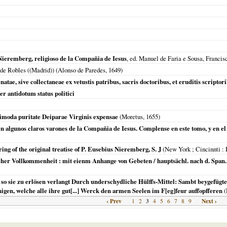
Nieremberg, religioso de la Compañia de Iesus
, ed. Manuel de Faria e Sousa, Francis
 de Robles ((Madrid)) (Alonso de Paredes,
1649
)
tae, sive collectaneae ex vetustis patribus, sacris doctoribus, et eruditis scriptor
 antidotum status politici
imoda puritate Deiparae Virginis expensae
(Moretus,
1655
)
en algunos claros varones de la Compañia de Iesus. Complense en este tomo, y en el
ring of the original treatise of P. Eusebius Nieremberg, S. J
(
New York ; Cincinnti : 
her Vollkommenheit : mit eienm Anhange von Gebeten / hauptsächl. nach d. Span. 
so sie zu erlösen verlangt Durch underschydliche Hülffs-Mittel: Sambt beygefügte
igen, welche alle ihre gut[...] Werck den armen Seelen im F[eg]feur auffopfferen
(
‹ Prev
3
Next ›
1
2
4
5
6
7
8
9