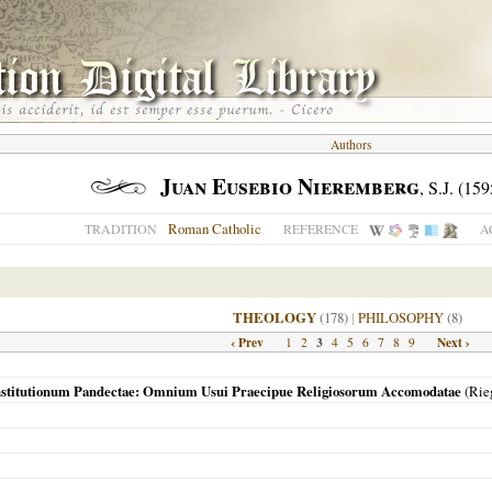
Authors
Juan Eusebio Nieremberg
, S.J. (15
Roman Catholic
TRADITION
REFERENCE
A
THEOLOGY
(178)
|
PHILOSOPHY
(8)
‹ Prev
3
Next ›
1
2
4
5
6
7
8
9
 Institutionum Pandectae: Omnium Usui Praecipue Religiosorum Accomodatae
(Rie