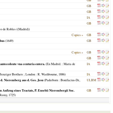
GB
GB
GB
IA
GB
co de Robles ((Madrid))
Copies »
GB
ibus
(
1649
)
GB
Copies »
GB
GB
 antecedente vna centuria entera.
(
En Madrid.
: Maria de
IA
Benziger Brothers ; London
: R. Washbourne,
1886
)
IA
d. Nieremberg aus d. Ges. Jesu
(
Paderborn
: Bonifacius-Dr.,
ULBM
n Außzug eines Tractats, P. Eusebii Nierembergii Soc.
GB
Remy,
1725
)