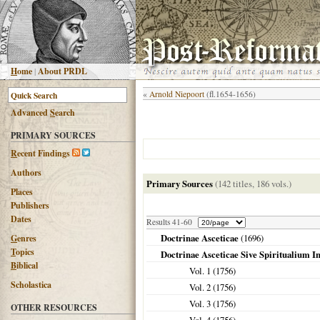
H
ome
|
About PRDL
«
Arnold Niepoort
(fl.1654-1656)
Advanced
S
earch
PRIMARY SOURCES
R
ecent Findings
Authors
Primary Sources
(142 titles, 186 vols.)
Places
Publishers
Dates
Results 41-60
Doctrinae Asceticae
(
1696
)
G
enres
T
opics
Doctrinae Asceticae Sive Spiritualium
B
iblical
Vol. 1 (
1756
)
Scholastica
Vol. 2 (
1756
)
Vol. 3 (
1756
)
OTHER RESOURCES