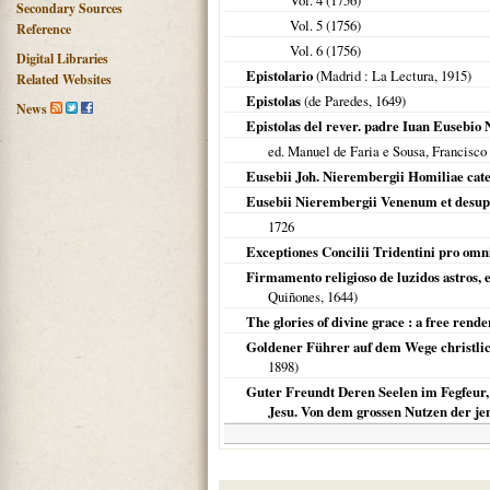
Vol. 4 (
1756
)
Secondary Sources
Vol. 5 (
1756
)
Reference
Vol. 6 (
1756
)
Digital Libraries
Epistolario
(
Madrid
: La Lectura,
1915
)
Related Websites
Epistolas
(de Paredes,
1649
)
News
Epistolas del rever. padre Iuan Eusebio 
ed. Manuel de Faria e Sousa, Francisco
Eusebii Joh. Nierembergii Homiliae catena
Eusebii Nierembergii Venenum et desuper
1726
Exceptiones Concilii Tridentini pro omn
Firmamento religioso de luzidos astros, 
Quiñones,
1644
)
The glories of divine grace : a free rende
Goldener Führer auf dem Wege christlic
1898
)
Guter Freundt Deren Seelen im Fegfeur, 
Jesu. Von dem grossen Nutzen der jen