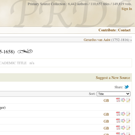
Primary Source Collection : 6,442 authors / 110,657 titles / 149,819 vols.
Sign In
Contribute
|
Contact
Gerardus van Aalst
(1752-1816) »
95-1658)
n/a
CADEMIC TITLE
Suggest a New Source
Share:
Sort:
GB
ger)
GB
GB
GB