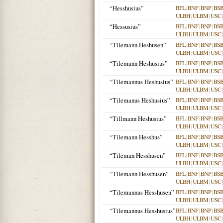
“Hesshusius”
BFL
|
BNF
|
BNP
|
BS
ULBH
|
ULBM
|
USC
“Hessusius”
BFL
|
BNF
|
BNP
|
BS
ULBH
|
ULBM
|
USC
“Tilemann Heshusen”
BFL
|
BNF
|
BNP
|
BS
ULBH
|
ULBM
|
USC
“Tilemann Heshusius”
BFL
|
BNF
|
BNP
|
BS
ULBH
|
ULBM
|
USC
“Tilemannus Heshusius”
BFL
|
BNF
|
BNP
|
BS
ULBH
|
ULBM
|
USC
“Tilemanus Heshusius”
BFL
|
BNF
|
BNP
|
BS
ULBH
|
ULBM
|
USC
“Tillmann Heshusius”
BFL
|
BNF
|
BNP
|
BS
ULBH
|
ULBM
|
USC
“Tilemann Hesshus”
BFL
|
BNF
|
BNP
|
BS
ULBH
|
ULBM
|
USC
“Tileman Hesshusen”
BFL
|
BNF
|
BNP
|
BS
ULBH
|
ULBM
|
USC
“Tilemann Hesshusen”
BFL
|
BNF
|
BNP
|
BS
ULBH
|
ULBM
|
USC
“Tilemannus Hesshusen”
BFL
|
BNF
|
BNP
|
BS
ULBH
|
ULBM
|
USC
“Tilemannus Hesshusius”
BFL
|
BNF
|
BNP
|
BS
ULBH
|
ULBM
|
USC