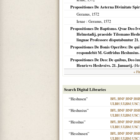
Propositiones De Aeterna Divinitate Spir
Geranus,
1572
Ienae
: Geranus,
1572
Propositiones De Baptismo. Qvae Deo Ivva
Helmstadij, praeside Tilemano Hesh
linguae Professore disputabuntur 21
Propositiones De Bonis Operibvs: De qui
respondebit M. Gotfridus Heshusius. 
Propositiones De Deo: De quibus, Deo iu
Henricvs Heshvsivs. 21. Januarij.
(
He
« Fir
Search Digital Libraries
“Heshusen”
BFL
|
BNF
|
BNP
|
BS
ULBH
|
ULBM
|
USC
“Heshusius”
BFL
|
BNF
|
BNP
|
BS
ULBH
|
ULBM
|
USC
“Hesshus”
BFL
|
BNF
|
BNP
|
BS
ULBH
|
ULBM
|
USC
“Hesshusen”
BFL
|
BNF
|
BNP
|
BS
ULBH
|
ULBM
|
USC