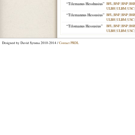
“Tilemanus Hesshusius”
BFL
|
BNF
|
BNP
|
BS
ULBH
|
ULBM
|
USC
“Tilemannus Hessusius”
BFL
|
BNF
|
BNP
|
BS
ULBH
|
ULBM
|
USC
“Tilomanus Hessusius”
BFL
|
BNF
|
BNP
|
BS
ULBH
|
ULBM
|
USC
Designed by David Sytsma 2010-2014 /
Contact PRDL