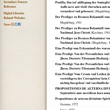
Secondary Sources
Postilla. Das ist/ aüßlegung der Sonte
Reference
Auffs neve mit vleiß vbersehen mit 
vermehret vnd gebessert.
(
Magdeburg
Digital Libraries
Der Prediger zu Bremen Bekantniß vom 
Related Websites
Magdeburg
,
1561
News
Der Prediger zu Bremen Bekantniß vom 
Nachtmal Jesu Christi
(Kirchner,
1561
Der Prediger zu Bremen Bekantniss/ von
Nachtmal Jesu Christi.
(
Magdeburg
: 
Eine Predigt vom Erkenntnuß des waren
Eine Predigt: Von der Personlichen vnd 
Jhesu. Doctoris Tilemanni Heshusij.
Eine Predigt: Von der Personlichen vnd i
Jhesu. Doctoris Tilemanni Heshusij.
Eine Predigt/ Vom Creutz vnd Leiden Jes
verteidigern der Corruptelen/ kein C
nichtig fuergeben/ vnd vnerfindlic
PROPOSITIONES DE AETERNA DIVINITAT
Septembris ante meridiem hora n
Propositiones de aeterna divinitate Spirit
Geranus,
1572
Ienae
,
1572