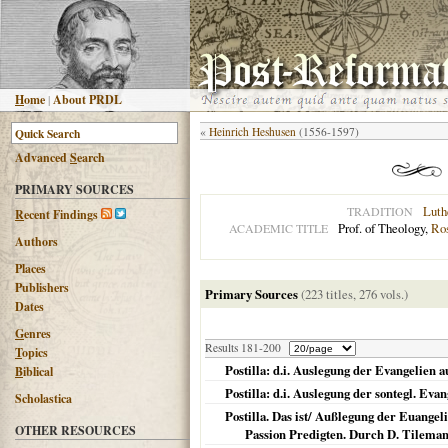
H
ome
|
About PRDL
«
Heinrich Heshusen
(1556-1597)
Advanced
S
earch
PRIMARY SOURCES
Luth
TRADITION
R
ecent Findings
Prof. of Theology,
Ro
ACADEMIC TITLE
Authors
Places
Publishers
Primary Sources
(223 titles, 276 vols.)
Dates
G
enres
Results 181-200
T
opics
Postilla: d.i. Auslegung der Evangelien a
B
iblical
Postilla: d.i. Auslegung der sontegl. Eva
Scholastica
Postilla. Das ist/ Außlegung der Euangel
OTHER RESOURCES
Passion Predigten. Durch D. Tilem