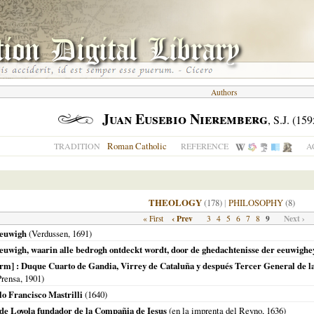
Authors
Juan Eusebio Nieremberg
, S.J. (15
Roman Catholic
TRADITION
REFERENCE
A
THEOLOGY
(178)
|
PHILOSOPHY
(8)
‹ Prev
9
Next ›
« First
3
4
5
6
7
8
eeuwigh
(Verdussen,
1691
)
 eeuwigh, waarin alle bedrogh ontdeckt wordt, door de ghedachtenisse der eeuwighe
rm] : Duque Cuarto de Gandia, Virrey de Cataluña y después Tercer General de la 
Prensa,
1901
)
o Francisco Mastrilli
(
1640
)
 de Loyola fundador de la Compañia de Iesus
(en la imprenta del Reyno,
1636
)