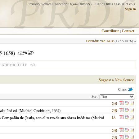
Primary Source Collection : 6,442 authors / 110,657 titles / 149,819 vols.
Sign In
Contribute
|
Contact
Gerardus van Aalst
(1752-1816) »
95-1658)
n/a
CADEMIC TITLE
Suggest a New Source
Share:
Sort:
GB
ydt
, 2nd ed. (Michiel Cnobbaert,
1664
)
GB
Compañía de Jesús, con el texto de sus obras inéditas
(
Madrid
IA
GB
GB