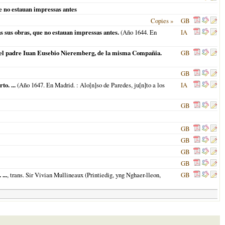
ue no estauan impressas antes
Copies »
GB
as sus obras, que no estauan impressas antes.
(
Año 1644. En
IA
or el padre Iuan Eusebio Nieremberg, de la misma Compañia.
GB
GB
o. ...
(
Año 1647. En Madrid.
: Alo[n]so de Paredes, ju[n]to a los
IA
GB
GB
GB
GB
GB
...
, trans. Sir Vivian Mullineaux (Printiedig, yng Nghaer-lleon,
GB