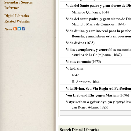
Secondary Sources
Vida del Santo padre y gran sieruo de Dio
Reference
Maria de Quiñones,
1644
Digital Libraries
Vida del santo padre, y gran siervo de Di
Related Websites
Madrid.
: Maria de Quiñones.,
1644
)
News
Vida diuina, y camino real para la perf
Reuista, y añadida en esta impressio
Vida divina
(
1635
)
Vidas exemplares, y venerables memorias 
estudios de la Co[m]pañia.,
1647
)
Virtus coronata
(
1675
)
Vita divina
1642
H. Aertssens,
1644
Vita Divina, Seu Via Regia Ad Perfectio
Von Lieb und Ehr gegen Mariam
(
1696
)
Ystyriaethau o gyflwr dyn, yn y bywyd hwn 
gan Roger Adams,
1825
)
Search Digital Libraries