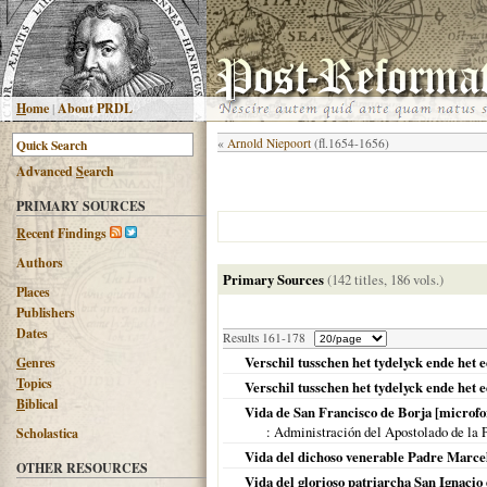
H
ome
|
About PRDL
«
Arnold Niepoort
(fl.1654-1656)
Advanced
S
earch
PRIMARY SOURCES
R
ecent Findings
Authors
Primary Sources
(142 titles, 186 vols.)
Places
Publishers
Dates
Results 161-178
Verschil tusschen het tydelyck ende het 
G
enres
T
opics
Verschil tusschen het tydelyck ende het
B
iblical
Vida de San Francisco de Borja [microfo
: Administración del Apostolado de la 
Scholastica
Vida del dichoso venerable Padre Marcel
OTHER RESOURCES
Vida del glorioso patriarcha San Ignacio