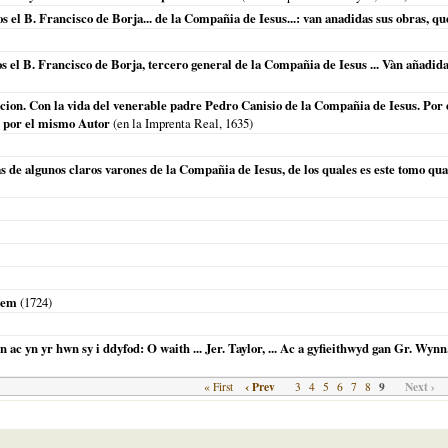
s el B. Francisco de Borja... de la Compañia de Iesus...: van anadidas sus obras, q
os el B. Francisco de Borja, tercero general de la Compañia de Iesus ... Vàn añadid
eccion. Con la vida del venerable padre Pedro Canisio de la Compañia de Iesus. P
n por el mismo Autor
(en la Imprenta Real,
1635
)
de algunos claros varones de la Compañia de Iesus, de los quales es este tomo quart
nem
(
1724
)
ac yn yr hwn sy i ddyfod: O waith ... Jer. Taylor, ... Ac a gyfieithwyd gan Gr. Wynn. 
‹ Prev
9
Next ›
« First
3
4
5
6
7
8