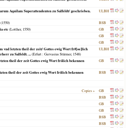
parum Aquilam Superattendenten zu Salfeldt/ geschrieben.
ULBH
(
1550
)
BSB
ia etc
(Lotther,
1550
)
GB
GB
GB
 vnd letzten theil der zeit/ Gottes ewig Wort fr#[oe]lich
ULBH
err zu Salfeldt. ...
(
Erfurt
: Gervasius Stürmer,
1548
)
tzten theil der zeit Gottes ewig Wort frölich bekennen
GB
tzten theil der zeit Gottes ewig Wort frölich bekennen
BSB
Copies »
GB
BSB
GB
GB
BSB
BSB