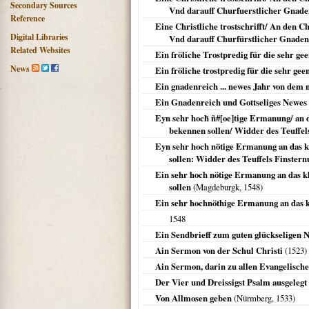
Secondary Sources
Vnd darauff Churfuerstlicher Gnaden 
Reference
Eine Christliche trostschrifft/ An den 
Digital Libraries
Vnd darauff Churfürstlicher Gnaden 
Related Websites
Ein fröliche Trostpredig für die sehr g
News
Ein fröliche trostpredig für die sehr g
Ein gnadenreich ... newes Jahr von dem
Ein Gnadenreich und Gottseliges Newes
Eyn sehr hoch̄ ñ#[oe]tige Ermanung/ an da
bekennen sollen/ Widder des Teuffel
Eyn sehr hoch nötige Ermanung an das kle
sollen: Widder des Teuffels Finster
Ein sehr hoch nötige Ermanung an das kle
sollen
(
Magdeburgk
,
1548
)
Ein sehr hochnöthige Ermanung an das kle
1548
Ein Sendbrieff zum guten glückseligen 
Ain Sermon von der Schul Christi
(
1523
)
Ain Sermon, darin zu allen Evangelischen
Der Vier und Dreissigst Psalm ausgelegt
Von Allmosen geben
(
Nürmberg
,
1533
)