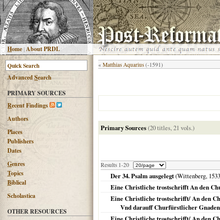
H
ome
|
About PRDL
«
Matthias Aquarius
(-1591)
Advanced
S
earch
PRIMARY SOURCES
R
ecent Findings
Authors
Primary Sources
(20 titles, 21 vols.)
Places
Publishers
Dates
G
enres
Results 1-20
T
opics
Der 34. Psalm ausgelegt
(
Wittenberg
,
153
B
iblical
Eine Christliche trostschrifft An den Ch
Scholastica
Eine Christliche trostschrifft/ An den 
Vnd darauff Churfürstlicher Gnaden 
OTHER RESOURCES
Eine Christliche trostschrifft/ An den 