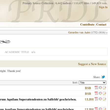
Primary Source Collection : 6,442 authors / 110,657 titles / 149,819 vols.
Sign In
Contribute
|
Contact
Gerardus van Aalst
(1752-1816) »
n/a
ACADEMIC TITLE
Suggest a New Source
right. Thank you!
Share:
Sort:
BSB
BSB
arum Aquilam Superattendenten zu Salfeldt/ geschrieben.
ULBH
rum Aquilam Superattendenten zu Salfeldt/ geschrieben.
ULBH