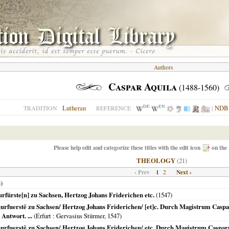
Authors
Caspar Aquila
(1488-1560)
DE
EN
Lutheran
|
NDB
TRADITION
REFERENCE
Please help edit and categorize these titles with the edit icon
on the 
THEOLOGY
(21)
‹ Prev
1
Next ›
2
3
)
urfürste[n] zu Sachsen, Hertzog Johans Friderichen etc.
(
1547
)
Churfuerstẽ zu Sachsen/ Hertzog Johans Friderichen/ [et]c. Durch Magistrum Casp
Antwort. ...
(
Erfurt
: Gervasius Stürmer,
1547
)
Churfuerstẽ zu Sachsen/ Hertzog Johans Friderichen/ etc. Durch Magistrum Caspa