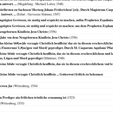
antwort. ...
(
Magdeburg
: Michael Lotter,
1548
)
Chürfürsten zu Sachssen/ Hertzog Johans Friderichen/ [et]c. Durch Magistrum Cas
Antwort. ...
(
Erfurt
: Gervasius Stürmer,
1547
)
eengstigten Gewissen, sie mutig und erquickt zu machen, außm Propheten Zepahnia
eengstigten Gewissen, sie mütig und erquickt zu machen: aus dem Propheten Zephan
 neugebornen Kindlein Jesu Christo
(
1556
)
 Jahr von dem Neugebornen Kindlein Jesu Christo
(
1556
)
s kleine bl#[oe]de verzagte Christlich heufflein/ das sie in diesem erschrecklichem
s Finsternus/ L#[ue]gen vnd Mord/ geprediget. Durch M. Casparum Aquilam/ Pfarrh
ine blöde verzagte Christlich heufflein, das sie in diesem erschrecklichem und le
nus, Lügen und Mord geprediget
(Sthürmer,
1548
)
ine blöde verzagte Christlich heufflein, das sie in diesem erschrecklichem vnd le
ine blöde verzagte Christlich heufflein ... Gotteswort frölich zu bekennen
Newen Jar
(
Wittenberg
,
1534
)
 Prediger ain frölichen tröstliche ermanung ist
(
1523
)
(
Wittenberg
,
1533
)