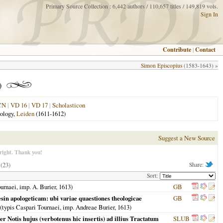
Primary Source Collection : 6,442 authors / 110,657 titles / 149,819 vols.
Sign In
Contribute
|
Contact
Simon Episcopius
(1583-1643) »
)
CN
|
VD 16
|
VD 17
|
Scholasticon
eology,
Leiden
(1611-1612)
Suggest a New Source
right. Thank you!
(23)
Share:
Sort:
Tournaei, imp. A. Burier,
1613
)
GB
gesin apologeticam: ubi variae quaestiones theologicae
GB
(typis Caspari Tournaei, imp. Andreae Burier,
1613
)
r Notis hujus (verbotenus hic insertis) ad illius Tractatum
SLUB