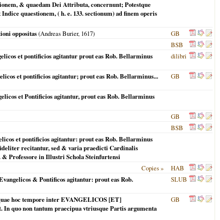
tionem, & quaedam Dei Attributa, concernunt; Potestque
ndice quaestionem, ( h. e. 133. sectionum) ad finem operis
ioni oppositas
(Andreas Burier,
1617
)
GB
BSB
icos et pontificios agitantur prout eas Rob. Bellarminus
dilibri
os et pontificios agitantur; prout eas Rob. Bellarminus...
GB
cos et Pontificios agitantur, prout eas Rob. Bellarminus
GB
BSB
cos et pontificios agitantur: prout eas Rob. Bellarminus
eliter recitantur, sed & varia praedicti Cardinalis
& Professore in Illustri Schola Steinfurtensi
Copies »
HAB
ngelicos & Pontificos agitantur: prout eas Rob.
SLUB
 hoc tempore inter EVANGELICOS [ET]
GB
n quo non tantum praecipua vtriusque Partis argumenta