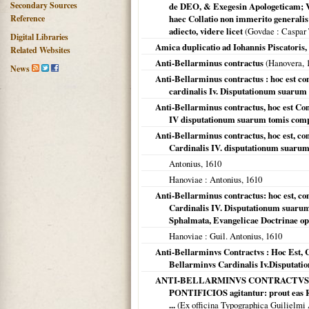
Secondary Sources
de DEO, & Exegesin Apologeticam; Vb
Reference
haec Collatio non immerito generalis
adiecto, videre licet
(
Govdae
: Caspar
Digital Libraries
Amica duplicatio ad Iohannis Piscatoris,
Related Websites
Anti-Bellarminus contractus
(
Hanovera
,
News
Anti-Bellarminus contractus : hoc est c
cardinalis Iv. Disputationum suarum 
Anti-Bellarminus contractus, hoc est Co
IV disputationum suarum tomis comple
Anti-Bellarminus contractus, hoc est, c
Cardinalis IV. disputationum suarum
Antonius,
1610
Hanoviae
: Antonius,
1610
Anti-Bellarminus contractus: hoc est, c
Cardinalis IV. Disputationum suarum 
Sphalmata, Evangelicae Doctrinae oppo
Hanoviae
: Guil. Antonius,
1610
Anti-Bellarminvs Contractvs : Hoc Est,
Bellarminvs Cardinalis Iv.Disputati
ANTI-BELLARMINVS CONTRACTVS: H
PONTIFICIOS agitantur: prout eas 
...
(Ex officina Typographica Guilielmi 