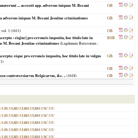
naverunt ... accessit app. adversus iniquas M. Becani
GB
cula adversus iniquas M. Becani Jesuitae criminationes
GB
, vol. 1 (
1611
)
GB
cerpta : eiq[ue] pro erroneis imposita, hoc titulo late in
BSB
as M. Becani Jesuitae criminationes
(
Lugdunum Batavorum
:
xcerpta: eique pro erroneis imposita, hoc titulo late in vulgus
GB
11
)
GB
imen controversiarvm Belgicarvm, &c. ..
(
1618
)
GB
B
|
UdS
|
ULBD
|
ULBH
|
ULBM
|
USC
|
UU
B
|
UdS
|
ULBD
|
ULBH
|
ULBM
|
USC
|
UU
B
|
UdS
|
ULBD
|
ULBH
|
ULBM
|
USC
|
UU
B
|
UdS
|
ULBD
|
ULBH
|
ULBM
|
USC
|
UU
B
|
UdS
|
ULBD
|
ULBH
|
ULBM
|
USC
|
UU