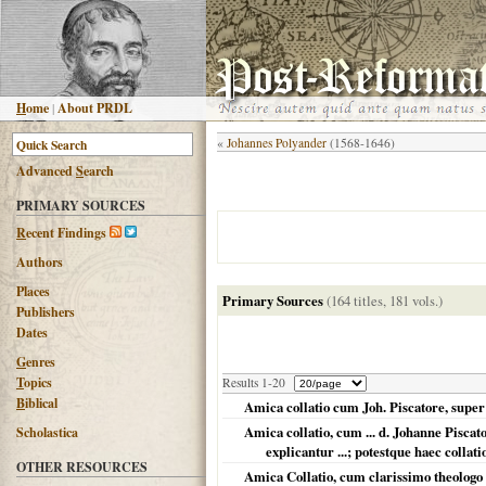
H
ome
|
About PRDL
«
Johannes Polyander
(1568-1646)
Advanced
S
earch
PRIMARY SOURCES
R
ecent Findings
Authors
Places
Primary Sources
(164 titles, 181 vols.)
Publishers
Dates
G
enres
T
opics
Results 1-20
B
iblical
Amica collatio cum Joh. Piscatore, super
Amica collatio, cum ... d. Johanne Piscat
Scholastica
explicantur ...; potestque haec coll
OTHER RESOURCES
Amica Collatio, cum clarissimo theologo 