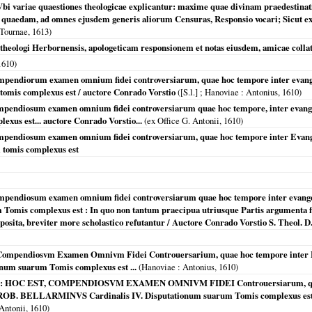
i variae quaestiones theologicae explicantur: maxime quae divinam praedestina
 quaedam, ad omnes ejusdem generis aliorum Censuras, Responsio vocari; Sicut ex I
 Tournae,
1613
)
 theologi Herbornensis, apologeticam responsionem et notas eiusdem, amicae collat
1610
)
ompendiorum examen omnium fidei controversiarum, quae hoc tempore inter evangel
tomis complexus est / auctore Conrado Vorstio
(
[S.l.] ; Hanoviae
: Antonius,
1610
)
mpendiosum examen omnium fidei controversiarum quae hoc tempore, inter evangelic
xus est... auctore Conrado Vorstio...
(ex Office G. Antonii,
1610
)
ompendiosum examen omnium fidei controversiarum, quae hoc tempore inter Evangeli
 tomis complexus est
ompendiosum examen omnium fidei controversiarum quae hoc tempore inter evangeli
Tomis complexus est : In quo non tantum praecipua utriusque Partis argumenta fid
sita, breviter more scholastico refutantur / Auctore Conrado Vorstio S. Theol. D. 
 Compendiosvm Examen Omnivm Fidei Controuersarium, quae hoc tempore inter Eva
onum suarum Tomis complexus est ...
(
Hanoviae
: Antonius,
1610
)
OC EST, COMPENDIOSVM EXAMEN OMNIVM FIDEI Controuersiarum, quae
ROB. BELLARMINVS Cardinalis IV. Disputationum suarum Tomis complexus est. I
Antonii,
1610
)