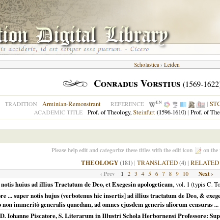
Scholastica
›
Leiden
Conradus Vorstius
(1569-1622
EN
Arminian-Remonstrant
|
ST
TRADITION
REFERENCE
Prof. of Theology,
Steinfurt
(1596-1610)
|
Prof. of Th
ACADEMIC TITLE
Please help edit and categorize these titles with the edit icon
on the 
THEOLOGY
(181)
|
TRANSLATED
(4)
|
RELATED
‹ Prev
1
Next ›
2
3
4
5
6
7
8
9
10
 notis huius ad illius Tractatum de Deo, et Exegesin apologeticam
, vol. 1 (typis C. 
ore ... super notis hujus (verbotenus hic insertis] ad illius tractatum de Deo, & exe
atio non immeritò generalis quaedam, ad omnes ejusdem generis aliorum censuras ...
D. Iohanne Piscatore, S. Literarum in Illustri Schola Herbornensi Professore: Supe