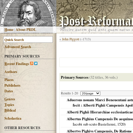
H
ome
|
About PRDL
«
John Piggott
(-1713)
Advanced
S
earch
PRIMARY SOURCES
R
ecent Findings
Authors
Primary Sources
(32 titles, 36 vols.)
Places
Publishers
Dates
Results 1-20
G
enres
Aduersus nouam Marci Beneuentani astro
T
opics
fecit : Alberti Pighii Campensis Apolo
B
iblical
Alberti Pighii Hierarchiae ecclesiasticae
Scholastica
Albertus Pighius Campensis De aequinocti
Iacobi sub scuto Basieliensi,
1520
)
OTHER RESOURCES
Albertvs Pighivs Campensis, De Ratione Pa