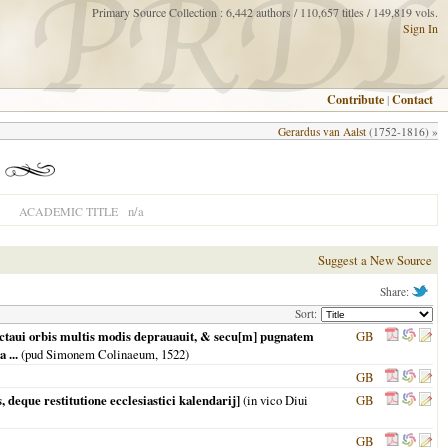
Primary Source Collection : 6,442 authors / 110,657 titles / 149,819 vols.
Sign In
Contribute
|
Contact
Gerardus van Aalst
(1752-1816) »
n/a
ACADEMIC TITLE
Suggest a New Source
Share:
Sort:
taui orbis multis modis deprauauit, & secu[m] pugnatem
GB
 ...
(pud Simonem Colinaeum,
1522
)
GB
deque restitutione ecclesiastici kalendarij]
(in vico Diui
GB
GB