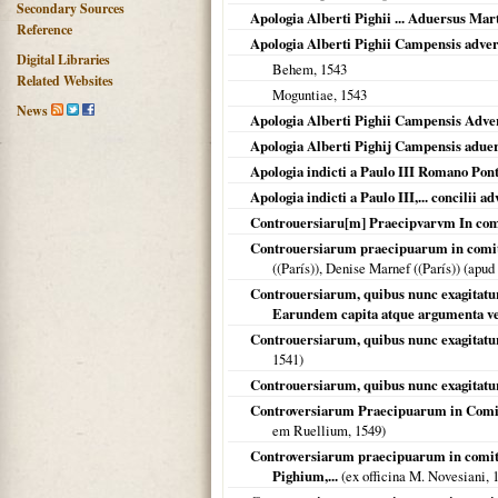
Secondary Sources
Apologia Alberti Pighii ... Aduersus Mart
Reference
Apologia Alberti Pighii Campensis adver
Digital Libraries
Behem,
1543
Related Websites
Moguntiae
,
1543
News
Apologia Alberti Pighii Campensis Adver
Apologia Alberti Pighij Campensis aduer
Apologia indicti a Paulo III Romano Pont
Apologia indicti a Paulo III,... concilii 
Controuersiaru[m] Praecipvarvm In comiti
Controuersiarum praecipuarum in comitiis 
((París)), Denise Marnef ((París)) (apu
Controuersiarum, quibus nunc exagitatur
Earundem capita atque argumenta ver
Controuersiarum, quibus nunc exagitatur C
1541
)
Controuersiarum, quibus nunc exagitatur
Controversiarum Praecipuarum in Comitii
em Ruellium,
1549
)
Controversiarum praecipuarum in comitiis
Pighium,...
(ex officina M. Novesiani,