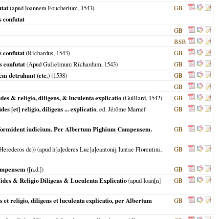
utat
(apud Ioannem Foucherium,
1543
)
GB
 confutat
GB
BSB
 confutat
(Richardus,
1543
)
GB
s confutat
(Apud Gulielmum Richardum,
1543
)
GB
em detrahunt (etc.)
(
1538
)
GB
GB
s & religio, diligens, & luculenta explicatio
(Guillard,
1542
)
GB
[et] religio, diligens ... explicatio
, ed. Jérôme Marnef
GB
n reformident iudicium. Per Albertum Pighium Campensem.
GB
Herederos de)) (apud h[a]ederes Luc[a]eantonij Iuntae Florentini,
GB
 Campensem
([n.d.])
GB
ides & Religio Diligens & Luculenta Explicatio
(apud Ioan[n]
GB
t religio, diligens et luculenta explicatio, per Albertum
GB