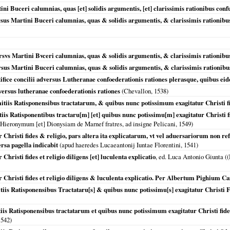
ini Buceri calumnias, quas [et] solidis argumentis, [et] clarissimis rationibus conf
sus Martini Buceri calumnias, quas & solidis argumentis, & clarissimis rationibus
svs Martini Bvceri calumnias, quas & solidis argumentis, & clarissimis rationibus
sus Martini Buceri calumnias, quas & solidis argumentis, & clarissimis rationibu
ifice concilii adversus Lutheranae confoederationis rationes plerasque, quibus eid
adversus lutheranae confoederationis rationes
(Chevallon,
1538
)
is Ratisponensibus tractatarum, & quibus nunc potissimum exagitatur Christi fide
Ratisponentibus tractaru[m] [et] quibus nunc potissimu[m] exagitatur Christi fides 
d Hieronymum [et] Dionysiam de Marnef fratres, ad insigne Pelicani,
1549
)
 Christi fides & religio, pars altera ita explicatarum, vt vel aduersariorum no
sa pagella indicabit
(apud haeredes Lucaeantonij Iuntae Florentini,
1541
)
hristi fides et religio diligens [et] luculenta explicatio
, ed. Luca Antonio Giunta ((
 Christi fides et religio diligens & luculenta explicatio. Per Albertum Pighium
s Ratisponensibus Tractataru[s] & quibus nunc potissimu[s] exagitatur Christi F
 Ratisponensibus tractatarum et quibus nunc potissimum exagitatur Christi fides e
1542
)