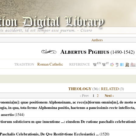
Authors
Albertus Pighius
(1490-1542)
EN
IT
Roman Catholic
TRADITION
REFERENCE
THEOLOGY
(36)
|
RELATED
(3)
‹ Prev
1
Next ›
2
nomia[m]: quae positionem Alphonsinam, ac rece[n]tiorum omniu[m], de motu oc
gia, in qua, tota ferme Alphonsina positio, hactenus a paucissimis recte intellecta, a
 assertio
(
1544
)
orum solsticioru m que inuentione ...: eiusdem De ratione paschalis celebrationis, 
schalis Celebrationis, De Qve Restitvtione Ecclesiastici ...
(
1520
)