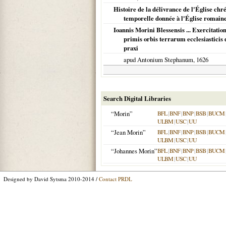
Histoire de la délivrance de l'Église ch
temporelle donnée à l'Église romain
Ioannis Morini Blessensis ... Exercitat
primis orbis terrarum ecclesiasticis
praxi
apud Antonium Stephanum,
1626
Search Digital Libraries
“Morin”
BFL
|
BNF
|
BNP
|
BSB
|
BUCM
ULBM
|
USC
|
UU
“Jean Morin”
BFL
|
BNF
|
BNP
|
BSB
|
BUCM
ULBM
|
USC
|
UU
“Johannes Morin”
BFL
|
BNF
|
BNP
|
BSB
|
BUCM
ULBM
|
USC
|
UU
Designed by David Sytsma 2010-2014 /
Contact PRDL