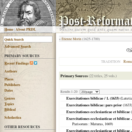
H
ome
|
About PRDL
«
Étienne Morin
(1625-1700)
Advanced
S
earch
PRIMARY SOURCES
Roma
TRADITION
R
ecent Findings
Authors
Primary Sources
(22 titles, 25 vols.)
Places
Publishers
Dates
Results 1-20
Exercitationes biblicae / 1. (1633)
(
Luteti
G
enres
T
opics
Exercitationes biblicae: pars prior
(
1633
B
iblical
Exercitationes ecclesiasticae et biblicae
(
Scholastica
Exercitationes ecclesiasticae et biblicae .
Parisorum
: Maturas,
1669
)
OTHER RESOURCES
Exercitationes ecclesiasticae et biblicae .