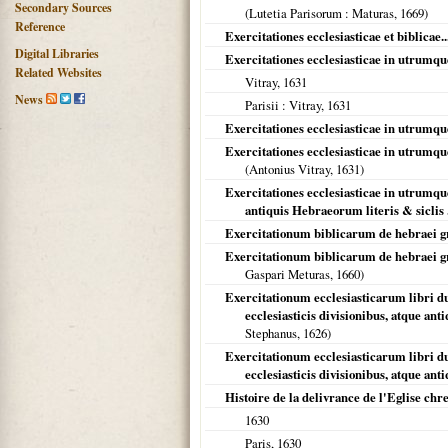
Secondary Sources
(
Lutetia Parisorum
: Maturas,
1669
)
Reference
Exercitationes ecclesiasticae et biblicae..
Digital Libraries
Exercitationes ecclesiasticae in utru
Related Websites
Vitray,
1631
News
Parisii
: Vitray,
1631
Exercitationes ecclesiasticae in utrum
Exercitationes ecclesiasticae in utrumq
(Antonius Vitray,
1631
)
Exercitationes ecclesiasticae in utrumq
antiquis Hebraeorum literis & siclis .
Exercitationum biblicarum de hebraei gra
Exercitationum biblicarum de hebraei grae
Gaspari Meturas,
1660
)
Exercitationum ecclesiasticarum libri d
ecclesiasticis divisionibus, atque an
Stephanus,
1626
)
Exercitationum ecclesiasticarum libri d
ecclesiasticis divisionibus, atque an
Histoire de la delivrance de l'Eglise ch
1630
Paris
,
1630