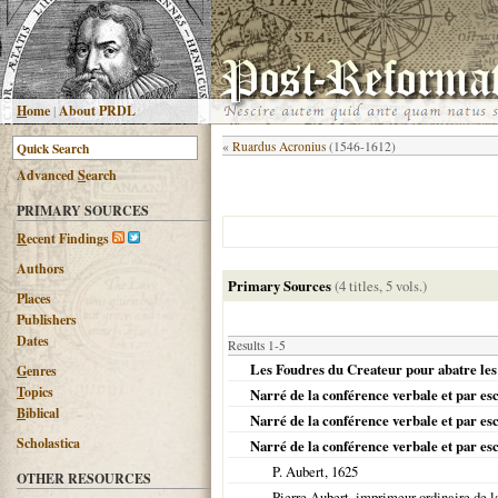
H
ome
|
About PRDL
«
Ruardus Acronius
(1546-1612)
Advanced
S
earch
PRIMARY SOURCES
R
ecent Findings
Authors
Primary Sources
(4 titles, 5 vols.)
Places
Publishers
Dates
Results 1-5
Les Foudres du Createur pour abatre les 
G
enres
T
opics
Narré de la conférence verbale et par es
B
iblical
Narré de la conférence verbale et par esc
Scholastica
Narré de la conférence verbale et par es
P. Aubert,
1625
OTHER RESOURCES
Pierre Aubert, imprimeur ordinaire de