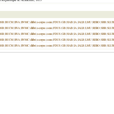
BSB
|
BUCM
|
BVA
|
BVMC
|
dilibri
|
e-corpus
|
e-rara
|
FDUS
|
GB
|
HAB
|
IA
|
JALB
|
LMU
|
RERO
|
SBB
|
SLUB
BSB
|
BUCM
|
BVA
|
BVMC
|
dilibri
|
e-corpus
|
e-rara
|
FDUS
|
GB
|
HAB
|
IA
|
JALB
|
LMU
|
RERO
|
SBB
|
SLUB
BSB
|
BUCM
|
BVA
|
BVMC
|
dilibri
|
e-corpus
|
e-rara
|
FDUS
|
GB
|
HAB
|
IA
|
JALB
|
LMU
|
RERO
|
SBB
|
SLUB
BSB
|
BUCM
|
BVA
|
BVMC
|
dilibri
|
e-corpus
|
e-rara
|
FDUS
|
GB
|
HAB
|
IA
|
JALB
|
LMU
|
RERO
|
SBB
|
SLUB
BSB
|
BUCM
|
BVA
|
BVMC
|
dilibri
|
e-corpus
|
e-rara
|
FDUS
|
GB
|
HAB
|
IA
|
JALB
|
LMU
|
RERO
|
SBB
|
SLUB