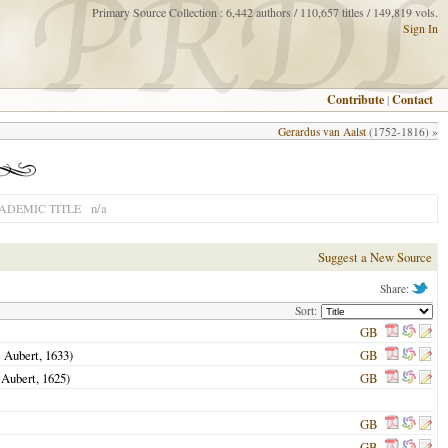
Primary Source Collection : 6,442 authors / 110,657 titles / 149,819 vols.
Sign In
Contribute
|
Contact
Gerardus van Aalst
(1752-1816) »
n/a
ADEMIC TITLE
Suggest a New Source
Share:
Sort:
GB
e Aubert,
1633
)
GB
 Aubert,
1625
)
GB
GB
GB