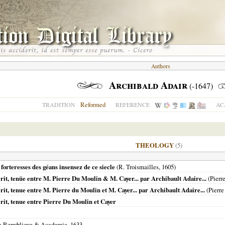
Authors
Archibald Adair
(-1647)
Reformed
TRADITION
REFERENCE
AC
THEOLOGY
(5)
forteresses des géans insensez de ce siecle
(R. Troismailles,
1605
)
crit, tenüe entre M. Pierre Du Moulin & M. Cayer... par Archibault Adaire...
(Pierr
rit, tenue entre M. Pierre du Moulin et M. Cayer... par Archibault Adaire...
(Pierre
crit, tenue entre Pierre Du Moulin et Cayer
 la Republique & Academie,
1633