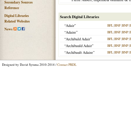
Secondary Sources
Reference
Digital Libraries
Search Digital Libraries
Related Websites
“Adair”
BFL
|
BNF
|
BNP
|
News
“Adaire”
BFL
|
BNF
|
BNP
|
“Archibald Adair”
BFL
|
BNF
|
BNP
|
“Archibauld Adair”
BFL
|
BNF
|
BNP
|
“Archibault Adaire”
BFL
|
BNF
|
BNP
|
Designed by David Sytsma 2010-2014 /
Contact PRDL