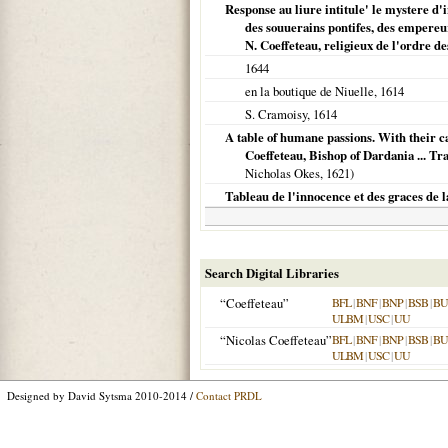
Response au liure intitule' le mystere d'i
des souuerains pontifes, des empereurs
N. Coeffeteau, religieux de l'ordre de
1644
en la boutique de Niuelle,
1614
S. Cramoisy,
1614
A table of humane passions. With their c
Coeffeteau, Bishop of Dardania ... T
Nicholas Okes,
1621
)
Tableau de l'innocence et des graces de
Search Digital Libraries
“Coeffeteau”
BFL
|
BNF
|
BNP
|
BSB
|
B
ULBM
|
USC
|
UU
“Nicolas Coeffeteau”
BFL
|
BNF
|
BNP
|
BSB
|
B
ULBM
|
USC
|
UU
Designed by David Sytsma 2010-2014 /
Contact PRDL