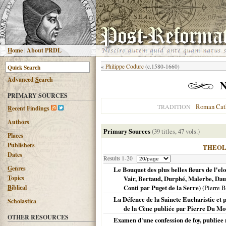
H
ome
|
About PRDL
«
Philippe Codurc
(c.1580-1660)
Advanced
S
earch
N
PRIMARY SOURCES
Roman Cat
TRADITION
R
ecent Findings
Authors
Primary Sources
(39 titles, 47 vols.)
Places
Publishers
THEO
Dates
Results 1-20
G
enres
Le Bouquet des plus belles fleurs de l'el
T
opics
Vair, Bertaud, Durphé, Malerbe, Daudi
B
iblical
Conti par Puget de la Serre)
(Pierre B
La Défence de la Saincte Eucharistie et 
Scholastica
de la Cène publiée par Pierre Du Moul
OTHER RESOURCES
Examen d'une confession de foy, publiee 