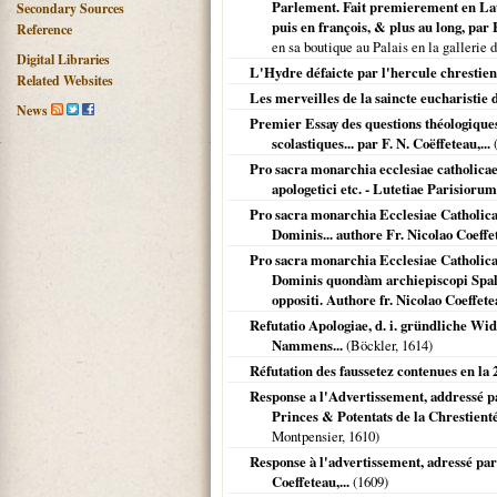
Parlement. Fait premierement en Lati
Secondary Sources
puis en françois, & plus au long, par F
Reference
en sa boutique au Palais en la gallerie 
Digital Libraries
L'Hydre défaicte par l'hercule chrestien
Related Websites
Les merveilles de la saincte eucharistie 
News
Premier Essay des questions théologiques 
scolastiques... par F. N. Coëffeteau,...
(
Pro sacra monarchia ecclesiae catholica
apologetici etc. - Lutetiae Parisioru
Pro sacra monarchia Ecclesiae Catholi
Dominis... authore Fr. Nicolao Coeffet
Pro sacra monarchia Ecclesiae Catholic
Dominis quondàm archiepiscopi Spalat
oppositi. Authore fr. Nicolao Coeffete
Refutatio Apologiae, d. i. gründliche W
Nammens...
(Böckler,
1614
)
Réfutation des faussetez contenues en la 
Response a l'Advertissement, addressé pa
Princes & Potentats de la Chrestient
Montpensier,
1610
)
Response à l'advertissement, adressé par 
Coeffeteau,...
(
1609
)