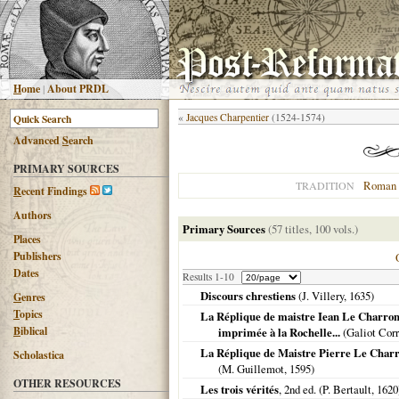
H
ome
|
About PRDL
«
Jacques Charpentier
(1524-1574)
Advanced
S
earch
PRIMARY SOURCES
Roman 
TRADITION
R
ecent Findings
Authors
Primary Sources
(57 titles, 100 vols.)
Places
Publishers
Dates
Results 1-10
Discours chrestiens
(J. Villery,
1635
)
G
enres
T
opics
La Réplique de maistre Iean Le Charron [
B
iblical
imprimée à la Rochelle...
(Galiot Cor
La Réplique de Maistre Pierre Le Charron
Scholastica
(M. Guillemot,
1595
)
OTHER RESOURCES
Les trois vérités
, 2nd ed. (P. Bertault,
1620