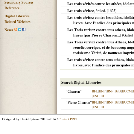
Secondary Sources
Les trois vérités contre les athées, idola
Reference
Les trois véritez
, 3rd ed. (
1625
)
Digital Libraries
Les trois véritez contre les athées, idolâ
Related Websites
livres. Avec l'indice des principales 
Les Trois veritez contre tous athees, idol
News
liures [par Pierre Charron...]
(Galiot
Les Trois veritez contre tous Athees, Ido
reueüe, corrigee, et de beaucoup aug
troisiesme Vérité, de nouueau imprimé
Les trois véritez contre tous athées, idol
livres, avec l'indice des principales m
Search Digital Libraries
“Charron”
BFL
|
BNF
|
BNP
|
BSB
|
BUCM
|
|
USC
|
UU
“Pierre Charron”
BFL
|
BNF
|
BNP
|
BSB
|
BUCM
|
|
USC
|
UU
Designed by David Sytsma 2010-2014 /
Contact PRDL