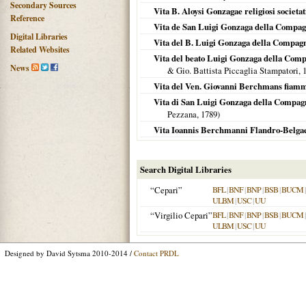
Secondary Sources
Vita B. Aloysi Gonzagae religiosi societat
Reference
Vita de San Luigi Gonzaga della Compag
Digital Libraries
Vita del B. Luigi Gonzaga della Compagn
Related Websites
Vita del beato Luigi Gonzaga della Compa
News
& Gio. Battista Piccaglia Stampatori,
Vita del Ven. Giovanni Berchmans fiamm
Vita di San Luigi Gonzaga della Compag
Pezzana,
1789
)
Vita Ioannis Berchmanni Flandro-Belgae r
Search Digital Libraries
“Cepari”
BFL
|
BNF
|
BNP
|
BSB
|
BUCM
ULBM
|
USC
|
UU
“Virgilio Cepari”
BFL
|
BNF
|
BNP
|
BSB
|
BUCM
ULBM
|
USC
|
UU
Designed by David Sytsma 2010-2014 /
Contact PRDL