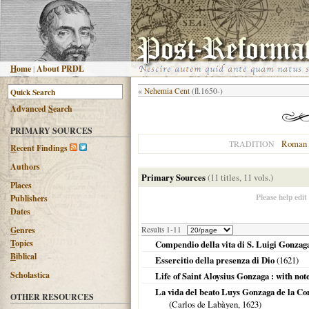
H
ome
|
About PRDL
«
Nehemia Cent
(fl.1650-)
Advanced
S
earch
PRIMARY SOURCES
Roman 
TRADITION
R
ecent Findings
Authors
Primary Sources
(11 titles, 11 vols.)
Places
Please help edit
Publishers
Dates
G
enres
Results 1-11
T
opics
Compendio della vita di S. Luigi Gonzag
B
iblical
Essercitio della presenza di Dio
(
1621
)
Scholastica
Life of Saint Aloysius Gonzaga : with not
La vida del beato Luys Gonzaga de la Com
OTHER RESOURCES
(Carlos de Labàyen,
1623
)