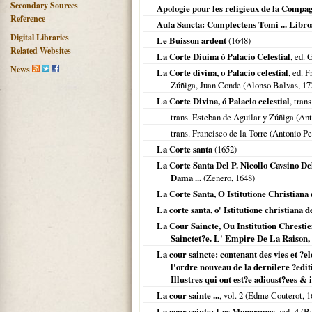
Secondary Sources
Apologie pour les religieux de la Compag
Reference
Aula Sancta: Complectens Tomi ... Libro
Digital Libraries
Le Buisson ardent
(
1648
)
Related Websites
La Corte Diuina ó Palacio Celestial
, ed. 
News
La Corte divina, o Palacio celestial
, ed. 
Zúñiga, Juan Conde (Alonso Balvas,
17
La Corte Divina, ó Palacio celestial
, tran
trans. Esteban de Aguilar y Zúñiga (An
trans. Francisco de la Torre (Antonio P
La Corte santa
(
1652
)
La Corte Santa Del P. Nicollo Cavsino De
Dama ...
(Zenero,
1648
)
La Corte Santa, O Istitutione Christiana
La corte santa, o' Istitutione christiana d
La Cour Saincte, Ou Institution Chresti
Sainctet?e. L' Empire De La Raison, 
La cour saincte: contenant des vies et ?el
l'ordre nouveau de la dernilere ?edi
Illustres qui ont est?e adioust?ees & i
La cour sainte ...
, vol. 2 (Edme Couterot,
1
La cour sainte: Les Monarques
, vol. 4 (