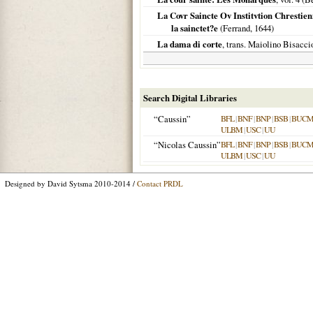
La Covr Saincte Ov Institvtion Chrestie
la sainctet?e
(Ferrand,
1644
)
La dama di corte
, trans. Maiolino Bisacc
Search Digital Libraries
“Caussin”
BFL
|
BNF
|
BNP
|
BSB
|
BUC
ULBM
|
USC
|
UU
“Nicolas Caussin”
BFL
|
BNF
|
BNP
|
BSB
|
BUC
ULBM
|
USC
|
UU
Designed by David Sytsma 2010-2014 /
Contact PRDL