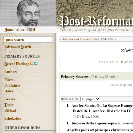
H
ome
|
About PRDL
«
Adriaan van Cattenburgh
(1664-1743)
Advanced
S
earch
PRIMARY SOURCES
Roman 
TRADITION
R
ecent Findings
Authors
Primary Sources
(57 titles, 63 vols.)
Places
Please help edit
Publishers
Dates
G
enres
Results 1-20
T
opics
L' Ann?ee Sainte, Ou La Sagesse Evange
B
iblical
Festes De L'Ann?ee. Divis?ee En IV. 
4 (Dv Bray,
1666
)
Scholastica
L' Imperio della ragione sopra le passion
OTHER RESOURCES
Angelus pacis ad principes christianos (