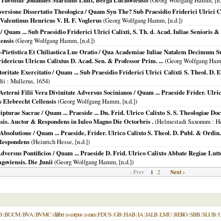
 Tuebitur Johannes Martinus Lufft, Berga Lüchoviensis
(Georg Wolfgang Hamm, [n.
sione Dissertatio Theologica / Quam Syn The? Sub Praesidio Friderici Ulrici Calix
Valentinus Henricus V. H. F. Voglerus
(Georg Wolfgang Hamm, [n.d.])
am ... Sub Praesidio Friderici Ulrici Calixti, S. Th. d. Acad. Iuliae Senioris & Pr
ensis
(Georg Wolfgang Hamm, [n.d.])
-Pietistica Et Chiliastica Lue Oratio / Qua Academiae Iuliae Natalem Decim
ridericus Ulricus Calixtus D. Acad. Sen. & Professor Prim. ...
(Georg Wolfgang Hamm
ritate Exercitatio / Quam ... Sub Praesidio Friderici Ulrici Calixti S. Theol. D. E
ii
: Mullerus,
1654
)
Aeterni Filii Vera Divinitate Adversus Socinianos / Quam ... Praeside Frider. Ulr
 Elebrecht Cellensis
(Georg Wolfgang Hamm, [n.d.])
pturae Sacrae / Quam ... Praeside ... Dn. Frid. Ulrico Calixto S. S. Theologiae Doc
sis. Auctor & Respondens in Iuleo Magno Die Octorbris .
(
Helmestadi Saxonum
: H
bsolutione / Quam ... Praeside, Frider. Ulrico Calixto S. Theol. D. Publ. & Ordin. 
 Respondens
(Heinrich Hesse, [n.d.])
dversus Pontificios / Quam ... Praeside D. Frid. Ulrico Calixto Abbate Regiae Lutt
viensis. Die Junii
(Georg Wolfgang Hamm, [n.d.])
‹ Prev
1
Next ›
2
B
|
BUCM
|
BVA
|
BVMC
|
dilibri
|
e-corpus
|
e-rara
|
FDUS
|
GB
|
HAB
|
IA
|
JALB
|
LMU
|
RERO
|
SBB
|
SLUB
|