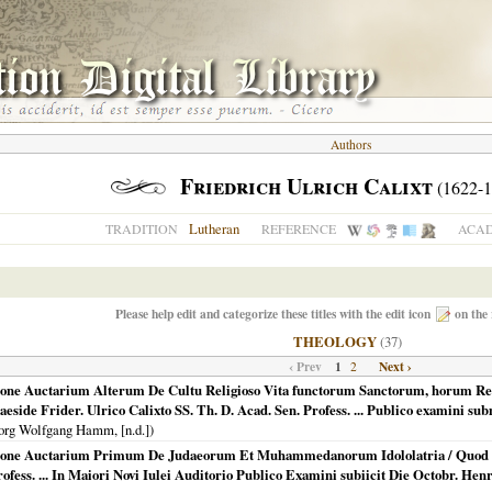
Authors
Friedrich Ulrich Calixt
(1622-1
Lutheran
TRADITION
REFERENCE
ACAD
Please help edit and categorize these titles with the edit icon
on the 
THEOLOGY
(37)
‹ Prev
1
Next ›
2
gione Auctarium Alterum De Cultu Religioso Vita functorum Sanctorum, horum Re
Praeside Frider. Ulrico Calixto SS. Th. D. Acad. Sen. Profess. ... Publico examin
rg Wolfgang Hamm, [n.d.])
gione Auctarium Primum De Judaeorum Et Muhammedanorum Idololatria / Quod ... 
rofess. ... In Maiori Novi Iulei Auditorio Publico Examini subiicit Die Octobr. H