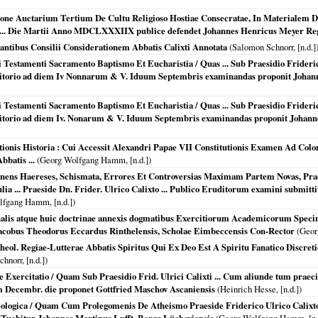
ione Auctarium Tertium De Cultu Religioso Hostiae Consecratae, In Materialem De
to ... Die Martii Anno MDCLXXXIIX publice defendet Johannes Henricus Meyer Re
tantibus Consilii Considerationem Abbatis Calixti Annotata
(Salomon Schnorr, [n.d.]
Testamenti Sacramento Baptismo Et Eucharistia / Quas ... Sub Praesidio Friderici U
uditorio ad diem Iv Nonnarum & V. Iduum Septembris examinandas proponit Johann
Testamenti Sacramento Baptismo Et Eucharistia / Quas ... Sub Praesidio Friderici U
uditorio ad diem Iv. Nonarum & V. Iduum Septembris examinandas proponit Johann
ionis Historia : Cui Accessit Alexandri Papae VII Constitutionis Examen Ad Co
bbatis ...
(Georg Wolfgang Hamm, [n.d.])
ens Haereses, Schismata, Errores Et Controversias Maximam Partem Novas, Pra
lia ... Praeside Dn. Frider. Ulrico Calixto ... Publico Eruditorum examini submit
fgang Hamm, [n.d.])
lis atque huic doctrinae annexis dogmatibus Exercitiorum Academicorum Specimin
Jacobus Theodorus Eccardus Rinthelensis, Scholae Eimbeccensis Con-Rector
(Geor
e Theol. Regiae-Lutterae Abbatis Spiritus Qui Ex Deo Est A Spiritu Fanatico Discr
norr, [n.d.])
ae Exercitatio / Quam Sub Praesidio Frid. Ulrici Calixti ... Cum aliunde tum praec
m Decembr. die proponet Gottfried Maschov Ascaniensis
(Heinrich Hesse, [n.d.])
eologica / Quam Cum Prolegomenis De Atheismo Praeside Friderico Ulrico Calixto, S