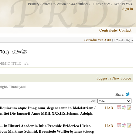
Primary Source Collection : 6,442 authors / 110,657 titles / 149,819 vols.
Sign In
Contribute
|
Contact
Gerardus van Aalst
(1752-1816) »
701)
n/a
EMIC TITLE
Suggest a New Source
right. Thank you!
Share:
Sort:
liquiarum atque Imaginum, degenerante in Idololatriam /
HAB
i submittet Die Ianuarii Anno MDILXXXIIX Johann. Adolph.
In Illustri Academia Iulia Praeside Friderico Ulrico
HAB
enricus Martinus Schmid, Breustedo Wulfferbytanus
(Georg