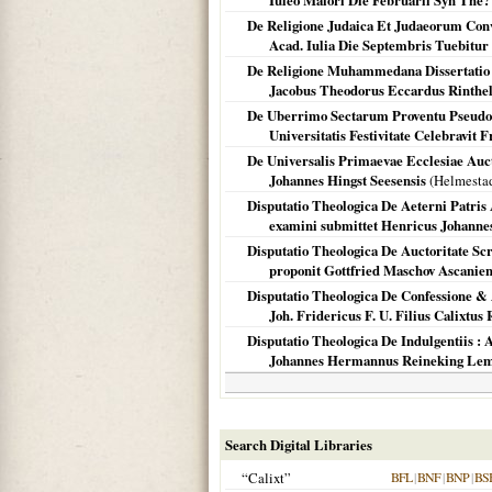
Iuleo Maiori Die Februarii Syn The?
De Religione Judaica Et Judaeorum Conver
Acad. Iulia Die Septembris Tuebitur 
De Religione Muhammedana Dissertatio / Qu
Jacobus Theodorus Eccardus Rinthel
De Uberrimo Sectarum Proventu Pseudo
Universitatis Festivitate Celebravit F
De Universalis Primaevae Ecclesiae Aucto
Johannes Hingst Seesensis
(
Helmestad
Disputatio Theologica De Aeterni Patris 
examini submittet Henricus Johannes
Disputatio Theologica De Auctoritate Scri
proponit Gottfried Maschov Ascanien
Disputatio Theologica De Confessione & A
Joh. Fridericus F. U. Filius Calixtus
Disputatio Theologica De Indulgentiis : A
Johannes Hermannus Reineking Lemgo
Search Digital Libraries
“Calixt”
BFL
|
BNF
|
BNP
|
BS