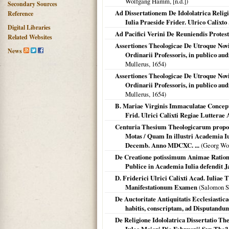
Wolfgang Hamm, [n.d.])
Secondary Sources
Ad Dissertationem De Idololatrica Relig
Reference
Iulia Praeside Frider. Ulrico Calix
Digital Libraries
Ad Pacifici Verini De Reuniendis Protes
Related Websites
Assertiones Theologicae De Utroque Novi 
News
Ordinarii Professoris, in publico a
Mullerus,
1654
)
Assertiones Theologicae De Utroque Novi 
Ordinarii Professoris, in publico a
Mullerus,
1654
)
B. Mariae Virginis Immaculatae Concept
Frid. Ulrici Calixti Regiae Lutterae A
Centuria Thesium Theologicarum propon
Motas / Quam In illustri Academia Iu
Decemb. Anno MDCXC. ...
(Georg Wol
De Creatione potissimum Animae Rationa
Publice in Academia Iulia defendit 
D. Friderici Ulrici Calixti Acad. Iulia
Manifestationum Examen
(Salomon Sch
De Auctoritate Antiquitatis Ecclesiastic
habitis, conscriptam, ad Disputandu
De Religione Idololatrica Dissertatio Th