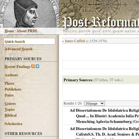
H
ome
|
About PRDL
«
James Calfhill
(c.1529-1570)
Advanced
S
earch
PRIMARY SOURCES
R
ecent Findings
Authors
Primary Sources
(37 titles, 37 vols.)
Places
Publishers
Dates
G
enres
Results 1-20
T
opics
Ad Dissertationem De Idololatrica Reli
B
iblical
Quod ... In Illustri Academia Iulia 
Mensching Apleria-Schaumburg
(Geo
Scholastica
Ad Dissertationem De Idololatrica Reli
OTHER RESOURCES
CalixtoS.S. Th. D. Acad. Seniore & P