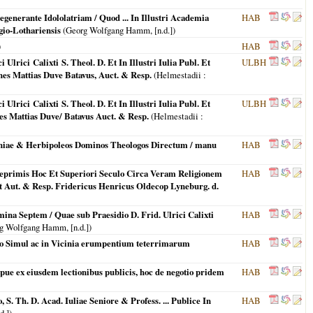
generante Idololatriam / Quod ... In Illustri Academia
HAB
gio-Lothariensis
(Georg Wolfgang Hamm, [n.d.])
)
HAB
lrici Calixti S. Theol. D. Et In Illustri Iulia Publ. Et
ULBH
es Mattias Duve Batavus, Auct. & Resp.
(
Helmestadii
:
lrici Calixti S. Theol. D. Et In Illustri Iulia Publ. Et
ULBH
es Mattias Duve/ Batavus Auct. & Resp.
(
Helmestadii
:
loniae & Herbipoleos Dominos Theologos Directum / manu
HAB
eprimis Hoc Et Superiori Seculo Circa Veram Religionem
HAB
tit Aut. & Resp. Fridericus Henricus Oldecop Lyneburg. d.
a Septem / Quae sub Praesidio D. Frid. Ulrici Calixti
HAB
g Wolfgang Hamm, [n.d.])
etio Simul ac in Vicinia erumpentium teterrimarum
HAB
ipue ex eiusdem lectionibus publicis, hoc de negotio pridem
HAB
. Th. D. Acad. Iuliae Seniore & Profess. ... Publice In
HAB