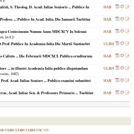
d.])
ti, S. Theolog. D. Acad. Iuliae Senioris ... Publice In
HAB
ofess. ... Publice In Acad. Iulia. Die Ianuarii Tuebitur
HAB
um Supra Centesimum Nonum Anno MDCXCV In Solenni
HAB
, [n.d.])
t Prof. Publice In Academia Iulia Die Martii Sustinebit
ULBH
ico Calixto ... Die Februarii MDCXCI. Publico eruditorum
HAB
tore ... in illustri Academia Iulia publice disputandam
ULBH
essius,
1682
)
Prof. Acad. Iuliae Seniore ... Publico examini submittet
HAB
erae, Acad. Iuliae Sen. & Professore Primario ... Tuebitur
HAB
UdS
|
ULBD
|
ULBH
|
ULBM
|
USC
|
UU