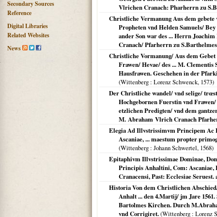
Secondary Sources
Vlrichen Cranach: Pharherrn zu S.B
Reference
Christliche Vermanung Aus dem gebete v
Digital Libraries
Propheten vnd Helden Samuels/ Bey d
Related Websites
ander Son war des ... Herrn Joachim
Cranach/ Pfarherrn zu S.Barthelmes 
News
Christliche Vormanung/ Aus dem Gebet Sa
Frawen/ Hevae/ des ... M. Clementis 
Hausfrawen. Geschehen in der Pfark
(
Wittenberg
: Lorenz Schwenck,
1573
)
Der Christliche wandel/ vnd selige/ trœ
Hochgebornen Fuerstin vnd Frawen/ F
etzlichen Predigten/ vnd dem gantzen
M. Abraham Vlrich Cranach Pfarher
Elegia Ad Illvstrissimvm Principem 
Ascaniae, ... maestum propter primog
(
Wittenberg
: Johann Schwertel,
1568
)
Epitaphivm Illvstrissimae Dominae, Domi
Principis Anhaltini, Com: Ascaniae
Cranacensi, Past: Ecclesiae Seruest. 
Historia Von dem Christlichen Abschied/
Anhalt ... den 4.Martij/ jm Jare 1561
Bartolmes Kirchen. Durch M.Abraham
vnd Corrigiret.
(
Wittenberg
: Lorenz 