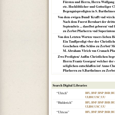
Fürsten und Herrn, Herrn Wolfgang 
etc. Hochlöblicher und Gottseliger C
Begengnispredigten in S. Barthelmes
Von dem ewigen Bund/ Krafft vnd wirckun
Nach dem Fuerst Bernhart der dritte
Septembris ... daselbst geboren/ vnd
zu Zerbst Pfarherrn vnd Superinten
Von den Letzten Worten vnsers lieben He
Ein Tauffpredigt vber der Christliche
Geschehen vffm Schlos zu Zerbst/ Mo
M. Abraham Vlrich von Cranach Pfar
Zwo Predigten/ Auffm Christlichen begr
Herrn Frantz Georgen/ welcher der e
seliglichen entschlaffen ist/ Anno C
Pfarherrn zu S.Barthelmes zu Zerbst
Search Digital Libraries
“Ulrich”
BFL
|
BNF
|
BNP
|
BSB
|
B
ULBM
|
USC
|
UU
“Hulderich”
BFL
|
BNF
|
BNP
|
BSB
|
B
ULBM
|
USC
|
UU
“Ulricus”
BFL
|
BNF
|
BNP
|
BSB
|
B