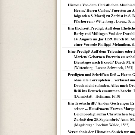
Historia Von dem Christlichen Abschied
Herrn/ Herrn Carlen/ Fuersten zu Anh
folgenden 8. Martij zu Zerbist in S
Pfarherren.
(
Wittenberg
: Lorenz Sch
Ein Hochzeit Predigt: Auff dem Ehelich
Barby vnd Mülingen Vnd der Durchleu
14. Augusti im Jar 1559. Durch M. A
einer Vorrede Philippi Melanthon.
(L
Eine Predigt/ Auff dem Tricesimo oder
Marien/ Gebornen Fuerstin zu Anhalt
Dienstages nach Exaudi/ Durch M. Ab
(
Wittenberg
: Lorenz Schwenck,
1563
)
Predigten und Schrifften Deß ... Herrn 
ohne alle Corruptelen ... verfasset un
Druck nicht zufinden. Alles nach Or
fleiß ins Deutsch zusammen bracht:
(
Darmbstatt
: Hofmann,
1610
)
Ein Trostschrifft/ An den Gestrengen E
seiner ... Hausfrawen/ Frawen Marga
Leichpredigt auffm Christlichen beg
Zerbst/ den 23. Septembris/ Anno M.
(
Magdeburg
: Joachim Walde,
1562
)
Verzeichnis der Historien So sich vor 