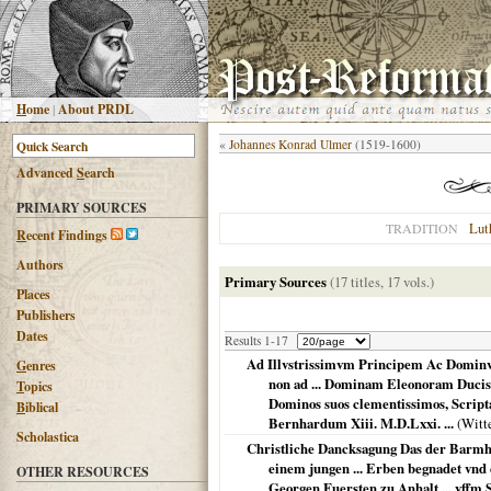
H
ome
|
About PRDL
«
Johannes Konrad Ulmer
(1519-1600)
Advanced
S
earch
PRIMARY SOURCES
Lut
TRADITION
R
ecent Findings
Authors
Primary Sources
(17 titles, 17 vols.)
Places
Publishers
Dates
Results 1-17
Ad Illvstrissimvm Principem Ac Domi
G
enres
non ad ... Dominam Eleonoram Duci
T
opics
Dominos suos clementissimos, Scrip
B
iblical
Bernhardum Xiii. M.D.Lxxi. ...
(
Witt
Scholastica
Christliche Dancksagung Das der Barmher
einem jungen ... Erben begnadet vnd e
OTHER RESOURCES
Georgen Fuersten zu Anhalt ... vffm