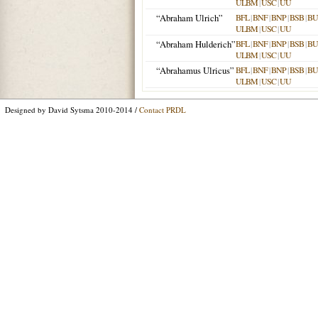
ULBM
|
USC
|
UU
“Abraham Ulrich”
BFL
|
BNF
|
BNP
|
BSB
|
B
ULBM
|
USC
|
UU
“Abraham Hulderich”
BFL
|
BNF
|
BNP
|
BSB
|
B
ULBM
|
USC
|
UU
“Abrahamus Ulricus”
BFL
|
BNF
|
BNP
|
BSB
|
B
ULBM
|
USC
|
UU
Designed by David Sytsma 2010-2014 /
Contact PRDL