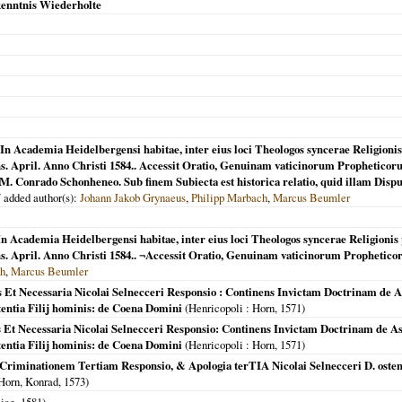
enntnis Wiederholte
e In Academia Heidelbergensi habitae, inter eius loci Theologos syncerae Religi
. April. Anno Christi 1584.. Accessit Oratio, Genuinam vaticinorum Propheticoru
.. a M. Conrado Schonheneo. Sub finem Subiecta est historica relatio, quid illam Dis
 added author(s):
Johann Jakob Grynaeus
,
Philipp Marbach
,
Marcus Beumler
 In Academia Heidelbergensi habitae, inter eius loci Theologos syncerae Religio
. April. Anno Christi 1584.. ¬Accessit Oratio, Genuinam vaticinorum Propheticor
ch
,
Marcus Beumler
Et Necessaria Nicolai Selnecceri Responsio : Continens Invictam Doctrinam de As
otentia Filij hominis: de Coena Domini
(
Henricopoli
: Horn,
1571
)
Et Necessaria Nicolai Selnecceri Responsio: Continens Invictam Doctrinam de Asc
otentia Filij hominis: de Coena Domini
(
Henricopoli
: Horn,
1571
)
riminationem Tertiam Responsio, & Apologia terTIA Nicolai Selnecceri D. ostend
Horn, Konrad,
1573
)