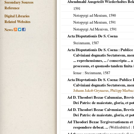
Abendmahl Ausgeteilt Wiederholtes Bek
Secondary Sources
Reference
1591
Notopyrgi ad Menium
,
1590
Digital Libraries
Related Websites
Notopyrgi ad Menium
,
1591
Notopyrgi Ad Menivm
,
1591
News
Acta Disputationis De S. Coena
Steinmann,
1587
Acta Disputationis De S. Coena : Public
Calviniani dogmatis Sectatorem, mens
... reprehensiones, ... / conscripta .
processus, et quomodo tandem finita
/
Ienae
: Steinmann,
1587
Acta Dispvtationis De S. Coena: Publice
Calviniani dogmatis Sectatorem, mens
Johann Jakob Grynaeus
,
Philipp Marba
Ad D. Theodori Bezae Calumnias, Brevis 
Dei Patris: de maiestate, gloria, et p
Ad D. Theodori Bezae Calvmnias, Brevis 
Dei Patris: de maiestate, gloria, et p
Ad Theodori Bezae Tergiversationem et C
respondere debeat. ...
(
Wolfenbüttel
: 