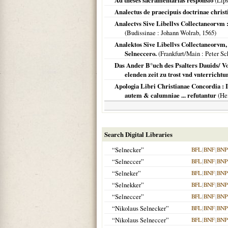
Ad theses sacramentarias responsio
(
Lip
Analectus de praecipuis doctrinae christ
Analectvs Sive Libellvs Collectaneorvm 
(
Budissinae
: Johann Wolrab,
1565
)
Analektos Sive Libellvs Collectaneorvm,
Selneccero.
(
Frankfurt/Main
: Peter S
Das Ander B°uch des Psalters Dauids/ Vo
elenden zeit zu trost vnd vnterricht
Apologia Libri Christianae Concordia : 
autem & calumniae ... refutantur
(
He
Search Digital Libraries
“Selnecker”
BFL
|
BNF
|
BNP
“Selneccer”
BFL
|
BNF
|
BNP
“Selneker”
BFL
|
BNF
|
BNP
“Selnekker”
BFL
|
BNF
|
BNP
“Selneccer”
BFL
|
BNF
|
BNP
“Nikolaus Selnecker”
BFL
|
BNF
|
BNP
“Nikolaus Selneccer”
BFL
|
BNF
|
BNP