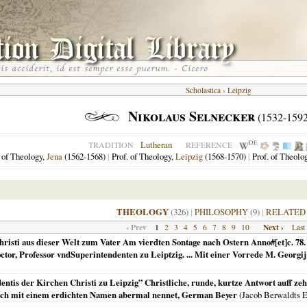
Scholastica
›
Leipzig
Nikolaus Selnecker
(1532-1592
DE
Lutheran
TRADITION
REFERENCE
. of Theology,
Jena
(1562-1568)
|
Prof. of Theology,
Leipzig
(1568-1570)
|
Prof. of Theolo
THEOLOGY
(326)
|
PHILOSOPHY
(9)
|
RELATED
‹ Prev
1
Next ›
2
3
4
5
6
7
8
9
10
Last
hristi aus dieser Welt zum Vater Am vierdten Sontage nach Ostern Anno#[et]c. 78
ctor, Professor vndSuperintendenten zu Leiptzig. ... Mit einer Vorrede M. Georgi
entis der Kirchen Christi zu Leipzig” Christliche, runde, kurtze Antwort auff z
 sich mit einem erdichten Namen abermal nennet, German Beyer
(Jacob Berwaldts 