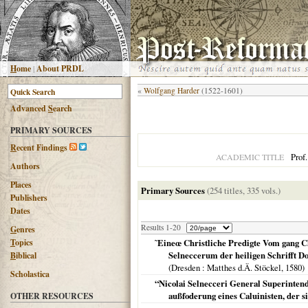
H
ome
|
About PRDL
«
Wolfgang Harder
(1522-1601)
Advanced
S
earch
PRIMARY SOURCES
R
ecent Findings
Prof
ACADEMIC TITLE
Authors
Places
Primary Sources
(254 titles, 335 vols.)
Publishers
Dates
Results 1-20
G
enres
T
opics
˜Eineœ Christliche Predigte Vom gang C
Selneccerum der heiligen Schrifft Do
B
iblical
(
Dresden
: Matthes d.Ä. Stöckel,
1580
)
Scholastica
“Nicolai Selnecceri General Superintend
außfoderung eines Caluinisten, der
OTHER RESOURCES