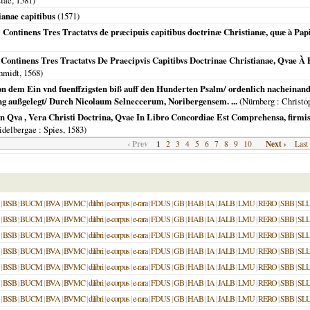
siae
,
1581
)
ianae capitibus
(
1571
)
: Continens Tres Tractatvs de præcipuis capitibus doctrinæ Christianæ, quæ à Pap
 Continens Tres Tractatvs De Praecipvis Capitibvs Doctrinae Christianae, Qvae À
chmidt,
1568
)
n dem Ein vnd fuenffzigsten biß auff den Hunderten Psalm/ ordenlich nacheinande
ung außgelegt/ Durch Nicolaum Selneccerum, Noribergensem. ...
(
Nürnberg
: Christo
In Qva , Vera Christi Doctrina, Qvae In Libro Concordiae Est Comprehensa, firmis
idelbergae
: Spies,
1583
)
‹ Prev
1
Next ›
2
3
4
5
6
7
8
9
10
Last
|
BSB
|
BUCM
|
BVA
|
BVMC
|
dilibri
|
e-corpus
|
e-rara
|
FDUS
|
GB
|
HAB
|
IA
|
JALB
|
LMU
|
RERO
|
SBB
|
SL
|
BSB
|
BUCM
|
BVA
|
BVMC
|
dilibri
|
e-corpus
|
e-rara
|
FDUS
|
GB
|
HAB
|
IA
|
JALB
|
LMU
|
RERO
|
SBB
|
SL
|
BSB
|
BUCM
|
BVA
|
BVMC
|
dilibri
|
e-corpus
|
e-rara
|
FDUS
|
GB
|
HAB
|
IA
|
JALB
|
LMU
|
RERO
|
SBB
|
SL
|
BSB
|
BUCM
|
BVA
|
BVMC
|
dilibri
|
e-corpus
|
e-rara
|
FDUS
|
GB
|
HAB
|
IA
|
JALB
|
LMU
|
RERO
|
SBB
|
SL
|
BSB
|
BUCM
|
BVA
|
BVMC
|
dilibri
|
e-corpus
|
e-rara
|
FDUS
|
GB
|
HAB
|
IA
|
JALB
|
LMU
|
RERO
|
SBB
|
SL
|
BSB
|
BUCM
|
BVA
|
BVMC
|
dilibri
|
e-corpus
|
e-rara
|
FDUS
|
GB
|
HAB
|
IA
|
JALB
|
LMU
|
RERO
|
SBB
|
SL
|
BSB
|
BUCM
|
BVA
|
BVMC
|
dilibri
|
e-corpus
|
e-rara
|
FDUS
|
GB
|
HAB
|
IA
|
JALB
|
LMU
|
RERO
|
SBB
|
SL