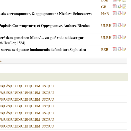
BSB
GB
istis corrumpuntur, & oppugnantur / Nicolavs Selneccervs
HAB
 Papistis Corrvmpvntvr, et Oppvgnantvr. Authore Nicolao
ULBH
r/ dem gemeinen Mann/ ... zu gut/ vnd in dieser gar
ULBH
ph Heußler,
1564
)
 sacrae scripturae fundamentis defenditur: Sophistica
BSB
 »
UB
|
UdS
|
ULBD
|
ULBH
|
ULBM
|
USC
|
UU
UB
|
UdS
|
ULBD
|
ULBH
|
ULBM
|
USC
|
UU
UB
|
UdS
|
ULBD
|
ULBH
|
ULBM
|
USC
|
UU
UB
|
UdS
|
ULBD
|
ULBH
|
ULBM
|
USC
|
UU
UB
|
UdS
|
ULBD
|
ULBH
|
ULBM
|
USC
|
UU
UB
|
UdS
|
ULBD
|
ULBH
|
ULBM
|
USC
|
UU
UB
|
UdS
|
ULBD
|
ULBH
|
ULBM
|
USC
|
UU