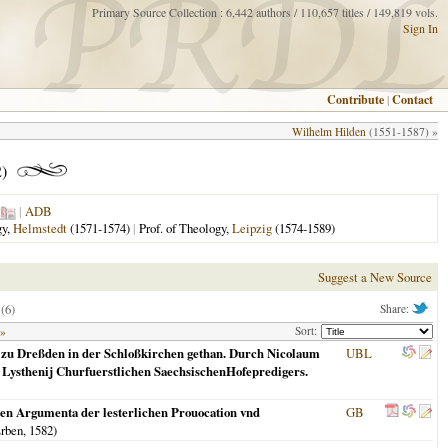
Primary Source Collection : 6,442 authors / 110,657 titles / 149,819 vols.
Sign In
Contribute
|
Contact
Wilhelm Hilden
(1551-1587) »
)
|
ADB
gy,
Helmstedt
(1571-1574)
|
Prof. of Theology,
Leipzig
(1574-1589)
Suggest a New Source
(6)
Share:
Sort:
 »
. zu Dreßden in der Schloßkirchen gethan. Durch Nicolaum
UBL
j Lysthenij Churfuerstlichen SaechsischenHofepredigers.
ehen Argumenta der lesterlichen Prouocation vnd
GB
Erben,
1582
)