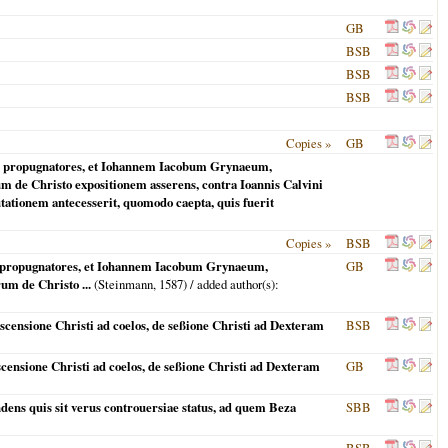
GB
BSB
BSB
BSB
Copies »
GB
onis propugnatores, et Iohannem Iacobum Grynaeum,
m de Christo expositionem asserens, contra Ioannis Calvini
putationem antecesserit, quomodo caepta, quis fuerit
Copies »
BSB
nis propugnatores, et Iohannem Iacobum Grynaeum,
GB
um de Christo ...
(Steinmann,
1587
) / added author(s):
censione Christi ad coelos, de seßione Christi ad Dexteram
BSB
ensione Christi ad coelos, de seßione Christi ad Dexteram
GB
ens quis sit verus controuersiae status, ad quem Beza
SBB