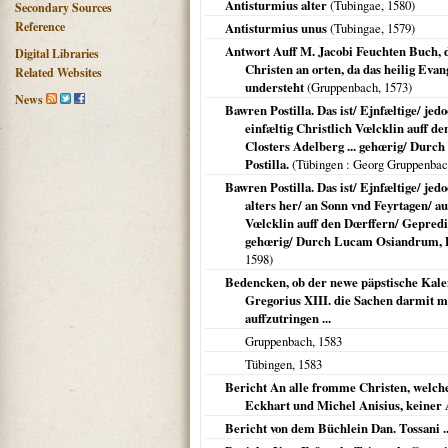
Antisturmius alter
(
Tubingae
,
1580
)
Secondary Sources
Reference
Antisturmius unus
(
Tubingae
,
1579
)
Antwort Auff M. Jacobi Feuchten Buch, da
Digital Libraries
Christen an orten, da das heilig Eva
Related Websites
understeht
(Gruppenbach,
1573
)
News
Bawren Postilla. Das ist/ Ejnfæltige/ je
einfæltig Christlich Vœlcklin auff d
Closters Adelberg ... gehœrig/ Durch
Postilla.
(
Tübingen
: Georg Gruppenba
Bawren Postilla. Das ist/ Ejnfæltige/ je
alters her/ an Sonn vnd Feyrtagen/ au
Vœlcklin auff den Dœrffern/ Gepredig
gehœrig/ Durch Lucam Osiandrum, D.
1598
)
Bedencken, ob der newe päpstische Kalend
Gregorius XIII. die Sachen darmit m
auffzutringen ...
Gruppenbach,
1583
Tübingen
,
1583
Bericht An alle fromme Christen, welch
Eckhart und Michel Anisius, keiner 
Bericht von dem Büchlein Dan. Tossani ...