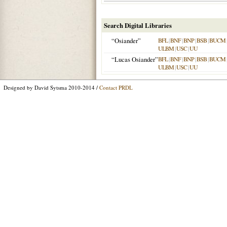
Search Digital Libraries
“Osiander”
BFL
|
BNF
|
BNP
|
BSB
|
BUCM
ULBM
|
USC
|
UU
“Lucas Osiander”
BFL
|
BNF
|
BNP
|
BSB
|
BUCM
ULBM
|
USC
|
UU
Designed by David Sytsma 2010-2014 /
Contact PRDL