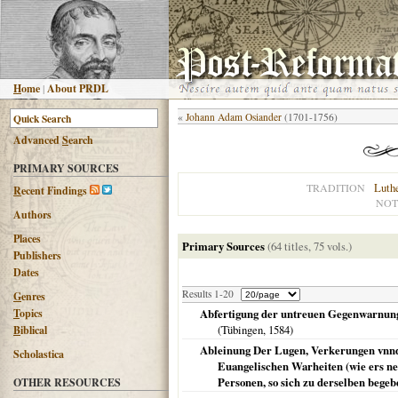
H
ome
|
About PRDL
«
Johann Adam Osiander
(1701-1756)
Advanced
S
earch
PRIMARY SOURCES
Luth
TRADITION
R
ecent Findings
NOT
Authors
Places
Primary Sources
(64 titles, 75 vols.)
Publishers
Dates
Results 1-20
G
enres
T
opics
Abfertigung der untreuen Gegenwarnung 
(
Tübingen
,
1584
)
B
iblical
Ableinung Der Lugen, Verkerungen vnnd
Scholastica
Euangelischen Warheiten (wie ers ne
Personen, so sich zu derselben begebe
OTHER RESOURCES