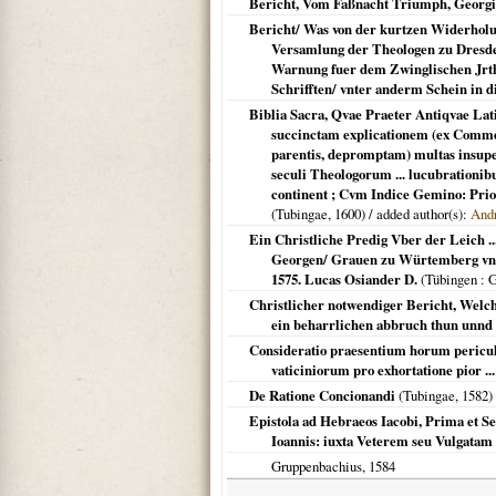
Bericht, Vom Faßnacht Triumph, Georgii
Bericht/ Was von der kurtzen Widerholu
Versamlung der Theologen zu Dresden/
Warnung fuer dem Zwinglischen Jrthu
Schrifften/ vnter anderm Schein in d
Biblia Sacra, Qvae Praeter Antiqvae La
succinctam explicationem (ex Commen
parentis, depromptam) multas insupe
seculi Theologorum ... lucubrationib
continent ; Cvm Indice Gemino: Pri
(
Tubingae
,
1600
) / added author(s):
Andr
Ein Christliche Predig Vber der Leich .
Georgen/ Grauen zu Würtemberg vnd 
1575. Lucas Osiander D.
(
Tübingen
: 
Christlicher notwendiger Bericht, Welch
ein beharrlichen abbruch thun unnd
Consideratio praesentium horum peric
vaticiniorum pro exhortatione pior ...
De Ratione Concionandi
(
Tubingae
,
1582
)
Epistola ad Hebraeos Iacobi, Prima et Se
Ioannis: iuxta Veterem seu Vulgatam
Gruppenbachius,
1584