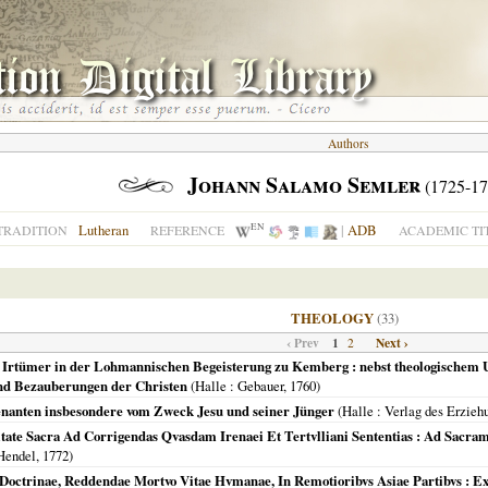
Authors
Johann Salamo Semler
(1725-17
EN
Lutheran
|
ADB
TRADITION
REFERENCE
ACADEMIC TI
THEOLOGY
(33)
‹ Prev
1
Next ›
2
en Irtümer in der Lohmannischen Begeisterung zu Kemberg : nebst theologischem
und Bezauberungen der Christen
(
Halle
: Gebauer,
1760
)
nanten insbesondere vom Zweck Jesu und seiner Jünger
(
Halle : Verlag des Erziehu
ate Sacra Ad Corrigendas Qvasdam Irenaei Et Tertvlliani Sententias : Ad Sacra
Hendel,
1772
)
 Doctrinae, Reddendae Mortvo Vitae Hvmanae, In Remotioribvs Asiae Partibvs : 