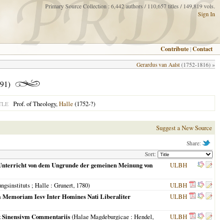
Primary Source Collection : 6,442 authors / 110,657 titles / 149,819 vols.
Sign In
Contribute
|
Contact
Gerardus van Aalst
(1752-1816) »
91)
Prof. of Theology,
Halle
(1752-?)
TLE
Suggest a New Source
Share:
Sort:
 Unterricht von dem Ungrunde der gemeinen Meinung von
ULBH
ngsinstituts ; Halle
: Grunert,
1780
)
ULBH
m Memoriam Iesv Inter Homines Nati Liberaliter
ULBH
Ex Sinensivm Commentariis
(
Halae Magdeburgicae
: Hendel,
ULBH