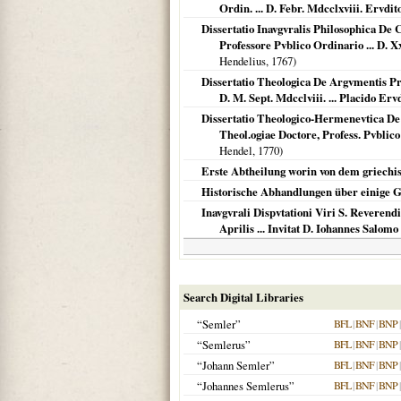
Ordin. ... D. Febr. Mdcclxviii. Ervd
Dissertatio Inavgvralis Philosophica De 
Professore Pvblico Ordinario ... D.
Hendelius,
1767
)
Dissertatio Theologica De Argvmentis Pro
D. M. Sept. Mdcclviii. ... Placido Er
Dissertatio Theologico-Hermenevtica De
Theol.ogiae Doctore, Profess. Pvblico
Hendel,
1770
)
Erste Abtheilung worin von dem griech
Historische Abhandlungen über einige Ge
Inavgvrali Dispvtationi Viri S. Reverend
Aprilis ... Invitat D. Iohannes Salom
Search Digital Libraries
“Semler”
BFL
|
BNF
|
BNP
“Semlerus”
BFL
|
BNF
|
BNP
“Johann Semler”
BFL
|
BNF
|
BNP
“Johannes Semlerus”
BFL
|
BNF
|
BNP