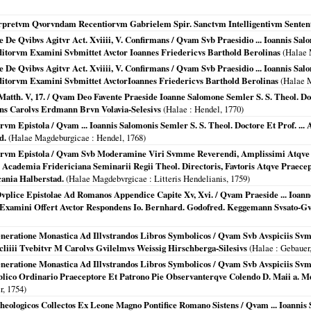
erpretvm Qvorvndam Recentiorvm Gabrielem Spir. Sanctvm Intelligentivm Sentent
 De Qvibvs Agitvr Act. Xviiii, V. Confirmans / Qvam Svb Praesidio ... Ioannis Salom
vditorvm Examini Svbmittet Avctor Ioannes Friedericvs Barthold Berolinas
(
Halae 
 De Qvibvs Agitvr Act. Xviiii, V. Confirmans / Qvam Svb Praesidio ... Ioannis Salom
rvditorvm Examini Svbmittet AvctorIoannes Friedericvs Barthold Berolinas
(
Halae 
tth. V, 17. / Qvam Deo Favente Praeside Ioanne Salomone Semler S. S. Theol. Docto
ens Carolvs Erdmann Brvn Volavia-Selesivs
(
Halae
: Hendel,
1770
)
rvm Epistola / Qvam ... Ioannis Salomonis Semler S. S. Theol. Doctore Et Prof. ...
d.
(
Halae Magdeburgicae
: Hendel,
1768
)
garvm Epistola / Qvam Svb Moderamine Viri Svmme Reverendi, Amplissimi Atqve Do
 Academia Fridericiana Seminarii Regii Theol. Directoris, Favtoris Atqve Praece
cania Halberstad.
(
Halae Magdebvrgicae
: Litteris Hendelianis,
1759
)
plice Epistolae Ad Romanos Appendice Capite Xv, Xvi. / Qvam Praeside ... Ioanne S
Examini Offert Avctor Respondens Io. Bernhard. Godofred. Keggemann Svsato-Gves
eneratione Monastica Ad Illvstrandos Libros Symbolicos / Qvam Svb Avspiciis Svm
ccliiii Tvebitvr M Carolvs Gvilelmvs Weissig Hirschberga-Silesivs
(
Halae
: Gebauer
eneratione Monastica Ad Illvstrandos Libros Symbolicos / Qvam Svb Avspiciis Svm
blico Ordinario Praeceptore Et Patrono Pie Observanterqve Colendo D. Maii a. Md
r,
1754
)
heologicos Collectos Ex Leone Magno Pontifice Romano Sistens / Qvam ... Ioannis S