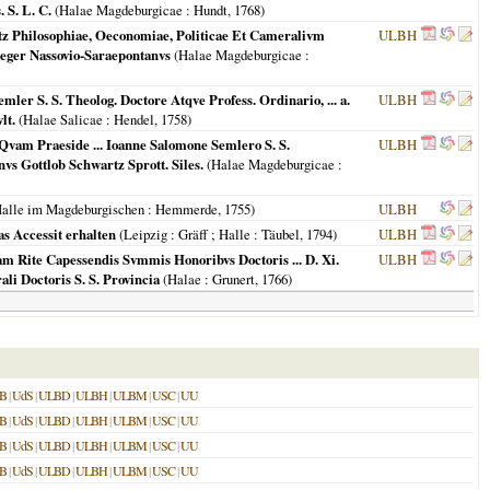
 S. L. C.
(
Halae Magdeburgicae
: Hundt,
1768
)
ritz Philosophiae, Oeconomiae, Politicae Et Cameralivm
ULBH
aeger Nassovio-Saraepontanvs
(
Halae Magdeburgicae
:
er S. S. Theolog. Doctore Atqve Profess. Ordinario, ... a.
ULBH
lt.
(
Halae Salicae
: Hendel,
1758
)
Qvam Praeside ... Ioanne Salomone Semlero S. S.
ULBH
nvs Gottlob Schwartz Sprott. Siles.
(
Halae Magdeburgicae
:
alle im Magdeburgischen
: Hemmerde,
1755
)
ULBH
s Accessit erhalten
(
Leipzig : Gräff ; Halle
: Täubel,
1794
)
ULBH
am Rite Capessendis Svmmis Honoribvs Doctoris ... D. Xi.
ULBH
ali Doctoris S. S. Provincia
(
Halae
: Grunert,
1766
)
B
|
UdS
|
ULBD
|
ULBH
|
ULBM
|
USC
|
UU
B
|
UdS
|
ULBD
|
ULBH
|
ULBM
|
USC
|
UU
B
|
UdS
|
ULBD
|
ULBH
|
ULBM
|
USC
|
UU
B
|
UdS
|
ULBD
|
ULBH
|
ULBM
|
USC
|
UU