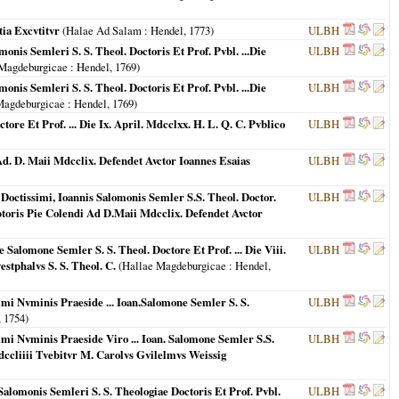
ia Excvtitvr
(
Halae Ad Salam
: Hendel,
1773
)
ULBH
onis Semleri S. S. Theol. Doctoris Et Prof. Pvbl. ...Die
ULBH
Magdeburgicae
: Hendel,
1769
)
onis Semleri S. S. Theol. Doctoris Et Prof. Pvbl. ...Die
ULBH
Magdeburgicae
: Hendel,
1769
)
re Et Prof. ... Die Ix. April. Mdcclxx. H. L. Q. C. Pvblico
ULBH
 Ad. D. Maii Mdcclix. Defendet Avctor Ioannes Esaias
ULBH
ctissimi, Ioannis Salomonis Semler S.S. Theol. Doctor.
ULBH
ptoris Pie Colendi Ad D.Maii Mdcclix. Defendet Avctor
alomone Semler S. S. Theol. Doctore Et Prof. ... Die Viii.
ULBH
tphalvs S. S. Theol. C.
(
Hallae Magdeburgicae
: Hendel,
mi Nvminis Praeside ... Ioan.Salomone Semler S. S.
ULBH
,
1754
)
mi Nvminis Praeside Viro ... Ioan. Salomone Semler S.S.
ULBH
ccliiii Tvebitvr M. Carolvs Gvilelmvs Weissig
alomonis Semleri S. S. Theologiae Doctoris Et Prof. Pvbl.
ULBH