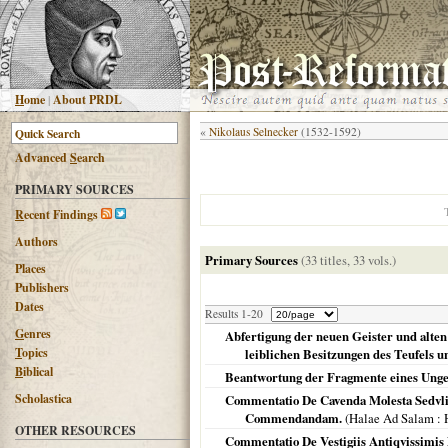
H
ome
|
About PRDL
«
Nikolaus Selnecker
(1532-1592)
Advanced
S
earch
PRIMARY SOURCES
R
ecent Findings
Authors
Primary Sources
(33 titles, 33 vols.)
Places
Publishers
Dates
Results 1-20
G
enres
Abfertigung der neuen Geister und alt
T
opics
leiblichen Besitzungen des Teufels 
B
iblical
Beantwortung der Fragmente eines Unge
Scholastica
Commentatio De Cavenda Molesta Sedvlit
Commendandam.
(
Halae Ad Salam
: 
OTHER RESOURCES
Commentatio De Vestigiis Antiqvissimis