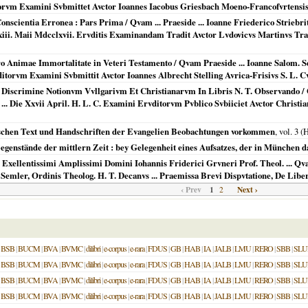
itorvm Examini Svbmittet Avctor Ioannes Iacobus Griesbach Moeno-Francofvrtensis.
Conscientia Erronea : Pars Prima / Qvam ... Praeside ... Ioanne Friederico Strieb
 Xxiii. Maii Mdcclxvii. Ervditis Examinandam Tradit Avctor Lvdovicvs Martinvs Tr
 Animae Immortalitate in Veteri Testamento / Qvam Praeside ... Ioanne Salom. Seml
vditorvm Examini Svbmittit Avctor Ioannes Albrecht Stelling Avrica-Frisivs S. L. Cv
 Discrimine Notionvm Vvllgarivm Et Christianarvm In Libris N. T. Observando / 
 ... Die Xxvii April. H. L. C. Examini Ervditorvm Pvblico Svbiiciet Avctor Christia
ischen Text und Handschriften der Evangelien Beobachtungen vorkommen
, vol. 3 (
H
genstände der mittlern Zeit : bey Gelegenheit eines Aufsatzes, der in München da
i Exellentissimi Amplissimi Domini Iohannis Friderici Grvneri Prof. Theol. ... Qv
o Semler, Ordinis Theolog. H. T. Decanvs ... Praemissa Brevi Dispvtatione, De Liber
‹ Prev
1
Next ›
2
|
BSB
|
BUCM
|
BVA
|
BVMC
|
dilibri
|
e-corpus
|
e-rara
|
FDUS
|
GB
|
HAB
|
IA
|
JALB
|
LMU
|
RERO
|
SBB
|
SLU
|
BSB
|
BUCM
|
BVA
|
BVMC
|
dilibri
|
e-corpus
|
e-rara
|
FDUS
|
GB
|
HAB
|
IA
|
JALB
|
LMU
|
RERO
|
SBB
|
SLU
|
BSB
|
BUCM
|
BVA
|
BVMC
|
dilibri
|
e-corpus
|
e-rara
|
FDUS
|
GB
|
HAB
|
IA
|
JALB
|
LMU
|
RERO
|
SBB
|
SLU
|
BSB
|
BUCM
|
BVA
|
BVMC
|
dilibri
|
e-corpus
|
e-rara
|
FDUS
|
GB
|
HAB
|
IA
|
JALB
|
LMU
|
RERO
|
SBB
|
SLU