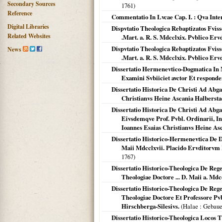
Secondary Sources
1761
)
Reference
Commentatio In Lvcae Cap. I. : Qva Int
Digital Libraries
Dispvtatio Theologica Rebaptizatos Fvisse
Related Websites
.Mart. a. R. S. Mdcclxix. Pvblico Er
Dispvtatio Theologica Rebaptizatos Fvisse
News
.Mart. a. R. S. Mdcclxix. Pvblico E
Dissertatio Hermenevtico-Dogmatica In Ma
Examini Svbiiciet avctor Et respond
Dissertatio Historica De Christi Ad Abga
Christianvs Heine Ascania Halbersta
Dissertatio Historica De Christi Ad Ab
Eivsdemqve Prof. Pvbl. Ordinarii, In
Ioannes Esaias Christianvs Heine As
Dissertatio Historico-Hermenevtica De Dv
Maii Mdcclxvii. Placido Ervditorvm 
1767
)
Dissertatio Historico-Theologica De Reg
Theologiae Doctore ... D. Maii a. Md
Dissertatio Historico-Theologica De Reg
Theologiae Doctore Et Professore Pv
Hirschberga-Silesivs.
(
Halae
: Gebaue
Dissertatio Historico-Theologica Locos T