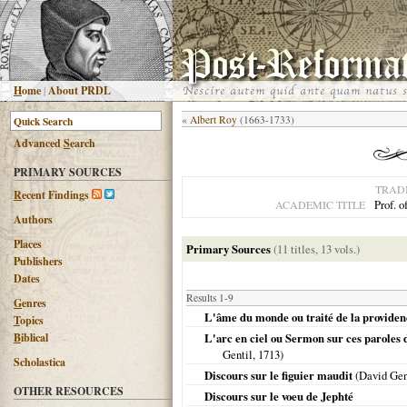
H
ome
|
About PRDL
«
Albert Roy
(1663-1733)
Advanced
S
earch
PRIMARY SOURCES
TRAD
R
ecent Findings
Prof. o
ACADEMIC TITLE
Authors
Places
Primary Sources
(11 titles, 13 vols.)
Publishers
Dates
Results 1-9
G
enres
L'âme du monde ou traité de la providen
T
opics
B
iblical
L'arc en ciel ou Sermon sur ces paroles de
Gentil,
1713
)
Scholastica
Discours sur le figuier maudit
(David Gen
OTHER RESOURCES
Discours sur le voeu de Jephté