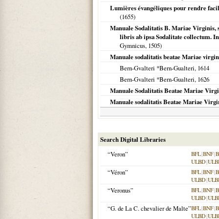
Lumières évangéliques pour rendre facile
(
1655
)
Manuale Sodalitatis B. Mariae Virginis, s
libris ab ipsa Sodalitate collectum.
Gymnicus,
1505
)
Manuale sodalitatis beatae Mariae virgin
Bern-Gvalteri *Bern-Gualteri,
1614
Bern-Gvalteri *Bern-Gualteri,
1626
Manuale Sodalitatis Beatae Mariae Virgi
Manuale sodalitatis Beatae Mariae Virgini
Search Digital Libraries
“Veron”
BFL
|
BNF
|
B
ULBD
|
ULB
“Véron”
BFL
|
BNF
|
B
ULBD
|
ULB
“Veronus”
BFL
|
BNF
|
B
ULBD
|
ULB
“G. de La C. chevalier de Malte”
BFL
|
BNF
|
B
ULBD
|
ULB