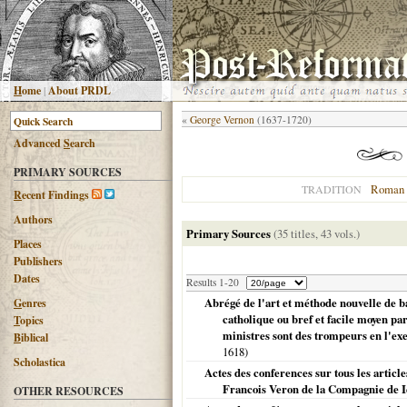
H
ome
|
About PRDL
«
George Vernon
(1637-1720)
Advanced
S
earch
PRIMARY SOURCES
Roman 
TRADITION
R
ecent Findings
Authors
Primary Sources
(35 titles, 43 vols.)
Places
Publishers
Dates
Results 1-20
Abrégé de l'art et méthode nouvelle de ba
G
enres
catholique ou bref et facile moyen par
T
opics
ministres sont des trompeurs en l'exerc
B
iblical
1618
)
Scholastica
Actes des conferences sur tous les articl
Francois Veron de la Compagnie de I
OTHER RESOURCES