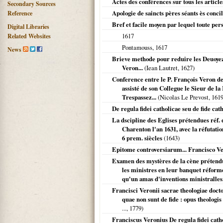
Actes des conférences sur tous les article
Secondary Sources
Apologie de saincts pères séants ès conci
Reference
Bref et facile moyen par lequel toute person
Digital Libraries
1617
Related Websites
Pontamouss
,
1617
News
Brieve methode pour reduire les Deuoyez
Veron...
(Iean Lautret,
1627
)
Conference entre le P. François Veron de
assisté de son Collegue le Sieur de la
Trespassez...
(Nicolas Le Prevost,
161
De regula fidei catholicae seu de fide cat
La dscipline des Eglises prétendues réf. 
Charenton l'an 1631, avec la réfutatio
6 prem. siècles
(
1643
)
Epitome controversiarum... Francisco Ver
Examen des mystères de la cène prétendu
les ministres en leur banquet réformé
qu'un amas d'inventions ministralles,
Francisci Veronii sacrae theologiae doctori
quae non sunt de fide : opus theolog
...,
1779
)
Franciscus Veronius De regula fidei catho