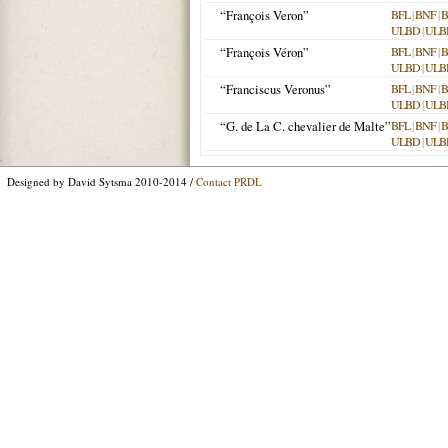
“François Veron”
BFL
|
BNF
|
B
ULBD
|
ULB
“François Véron”
BFL
|
BNF
|
B
ULBD
|
ULB
“Franciscus Veronus”
BFL
|
BNF
|
B
ULBD
|
ULB
“G. de La C. chevalier de Malte”
BFL
|
BNF
|
B
ULBD
|
ULB
Designed by David Sytsma 2010-2014 /
Contact PRDL