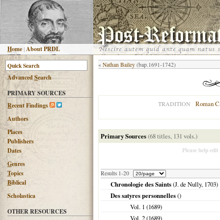
H
ome
|
About PRDL
«
Nathan Bailey
(bap.1691-1742)
Advanced
S
earch
PRIMARY SOURCES
Roman Ca
TRADITION
R
ecent Findings
Authors
Places
Primary Sources
(68 titles, 131 vols.)
Publishers
Please help edit
Dates
G
enres
T
opics
Results 1-20
B
iblical
Chronologie des Saints
(J. de Nully,
1703
)
Des satyres personnelles
()
Scholastica
Vol. 1 (
1689
)
OTHER RESOURCES
Vol. 2 (
1689
)