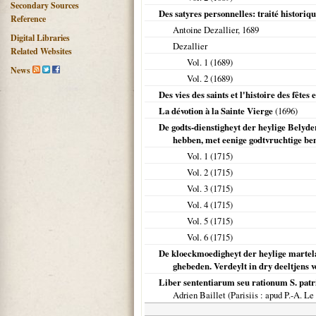
Secondary Sources
Des satyres personnelles: traité historique
Reference
Antoine Dezallier,
1689
Digital Libraries
Dezallier
Related Websites
Vol. 1 (
1689
)
News
Vol. 2 (
1689
)
Des vies des saints et l'histoire des fêtes
La dévotion à la Sainte Vierge
(
1696
)
De godts-dienstigheyt der heylige Belyder
hebben, met eenige godtvruchtige b
Vol. 1 (
1715
)
Vol. 2 (
1715
)
Vol. 3 (
1715
)
Vol. 4 (
1715
)
Vol. 5 (
1715
)
Vol. 6 (
1715
)
De kloeckmoedigheyt der heylige martel
ghebeden. Verdeylt in dry deeltjens v
Liber sententiarum seu rationum S. patris
Adrien Baillet (
Parisiis
: apud P.-A. Le