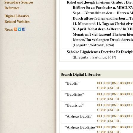
Rahel und Joseph in einem Grabe: : Die .
Secondary Sources
Rößler: So zu Parchwitz a. MDCLXV. 
Reference
Sept. ... Vermählt an den ... Herren
Digital Libraries
Durch all-zu-frühen und herben ... T
Related Websites
11. Monat und 11. Tage so Christ-ei
X. April. Nebst dero Aelteren/ In XI
News
Monat; mit viel tausend Thränen hier
können/ Im verlangten Druck darreic
(
Liegnitz
: Wätzoldt,
1694
)
Scholae Ligniciensis Doctrina Et Discipl
(
[Liegnitz]
: Sartorius,
1617
)
Search Digital Libraries
“Baudis”
BFL
|
BNF
|
BNP
|
BSB
|
BU
ULBM
|
USC
|
UU
“Baudisius”
BFL
|
BNF
|
BNP
|
BSB
|
BU
ULBM
|
USC
|
UU
“Bausisius”
BFL
|
BNF
|
BNP
|
BSB
|
BU
ULBM
|
USC
|
UU
“Andreas Baudis”
BFL
|
BNF
|
BNP
|
BSB
|
BU
ULBM
|
USC
|
UU
“Andreas Baudisius”
BFL
|
BNF
|
BNP
|
BSB
|
BU
ULBM
|
USC
|
UU