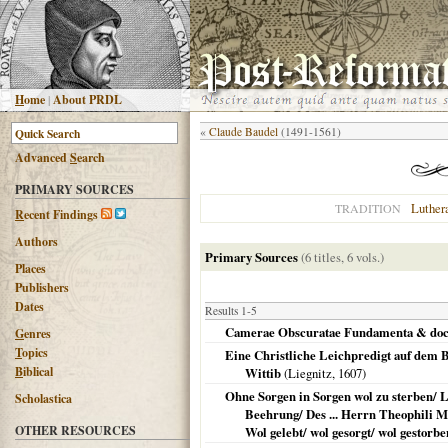
H
ome
|
About PRDL
«
Claude Baudel
(1491-1561)
Advanced
S
earch
PRIMARY SOURCES
Luther
TRADITION
R
ecent Findings
Authors
Primary Sources
(6 titles, 6 vols.)
Places
Publishers
Dates
Results 1-5
Camerae Obscuratae Fundamenta & doctr
G
enres
T
opics
Eine Christliche Leichpredigt auf dem Beg
B
iblical
Wittib
(
Liegnitz
,
1607
)
Ohne Sorgen in Sorgen wol zu sterben/ Leh
Scholastica
Beehrung/ Des ... Herrn Theophili Mi
OTHER RESOURCES
Wol gelebt/ wol gesorgt/ wol gestorb