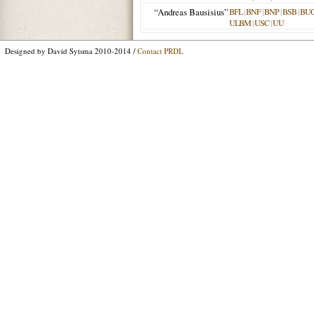
“Andreas Bausisius”
BFL
|
BNF
|
BNP
|
BSB
|
BU
ULBM
|
USC
|
UU
Designed by David Sytsma 2010-2014 /
Contact PRDL