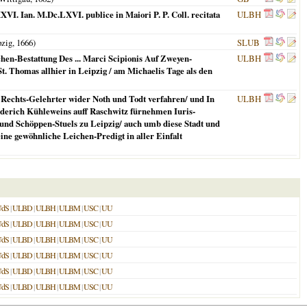
XVI. Ian. M.Dc.LXVI. publice in Maiori P. P. Coll. recitata
ULBH
pzig
,
1666
)
SLUB
ichen-Bestattung Des ... Marci Scipionis Auf Zweyen-
ULBH
. Thomas allhier in Leipzig / am Michaelis Tage als den
 Rechts-Gelehrter wider Noth und Todt verfahren/ und In
ULBH
Friederich Kühleweins auff Raschwitz fürnehmen Iuris-
t und Schöppen-Stuels zu Leipzig/ auch umb diese Stadt und
ne gewöhnliche Leichen-Predigt in aller Einfalt
UdS
|
ULBD
|
ULBH
|
ULBM
|
USC
|
UU
UdS
|
ULBD
|
ULBH
|
ULBM
|
USC
|
UU
UdS
|
ULBD
|
ULBH
|
ULBM
|
USC
|
UU
UdS
|
ULBD
|
ULBH
|
ULBM
|
USC
|
UU
UdS
|
ULBD
|
ULBH
|
ULBM
|
USC
|
UU
UdS
|
ULBD
|
ULBH
|
ULBM
|
USC
|
UU