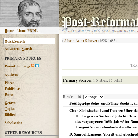
H
ome
|
About PRDL
«
Johann Adam Scherzer
(1628-1683)
Advanced
S
earch
PRIMARY SOURCES
TRA
R
ecent Findings
Authors
Primary Sources
(16 titles, 16 vols.)
Places
Publishers
Dates
Results 1-16
G
enres
Bettlägerige Sehe- und Söhne-Sucht ...
(
L
T
opics
Chur-Sächsisches LandTrauren Uber den
B
iblical
Hertzogen zu Sachsen/ Jülich/ Cleve 
des vergangenen 1656. Jahrs/ im Name
Scholastica
Langen/ Superintendente daselbsten
OTHER RESOURCES
D. Samuel Langens Abtritt und Abschied