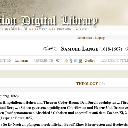
Scholastica
›
Leipzig
Samuel Lange
(1618-1667)
DE
Lutheran
|
Zedler
DITION
REFERENCE
ACADEMIC TITL
THEOLOGY
(16)
eipzig
,
1666
)
 Hingefallenen Hohen und Theuren Ceder-Baum/ Den Durchleuchtigsten ... Fürs
und Berg ... : Seinen gewesenen gnädigsten Churfürsten und Herrn/ Und Dessen zwa
n Jesu/ genommenen Abschied / Gehalten und angestellet auß dem Zachar. Xi, 2. Zu
(
Leipzig
: Bauer,
1657
)
 : So Er Nach empfangenen ordentlichen Beruff Eines Ehrenvesten und Hochweise