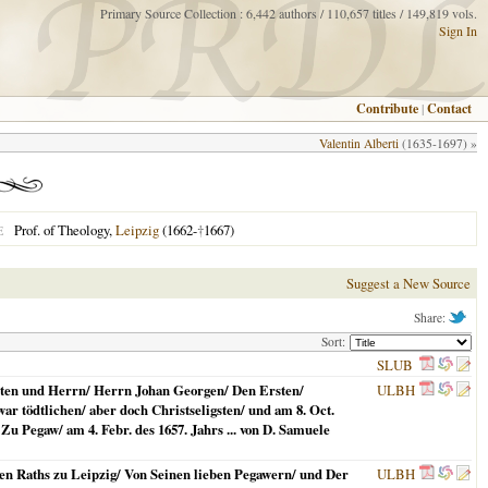
Primary Source Collection : 6,442 authors / 110,657 titles / 149,819 vols.
Sign In
Contribute
|
Contact
Valentin Alberti
(1635-1697) »
Prof. of Theology,
Leipzig
(1662-
†
1667)
E
Suggest a New Source
Share:
Sort:
SLUB
ten und Herrn/ Herrn Johan Georgen/ Den Ersten/
ULBH
r tödtlichen/ aber doch Christseligsten/ und am 8. Oct.
 Pegaw/ am 4. Febr. des 1657. Jahrs ... von D. Samuele
n Raths zu Leipzig/ Von Seinen lieben Pegawern/ und Der
ULBH