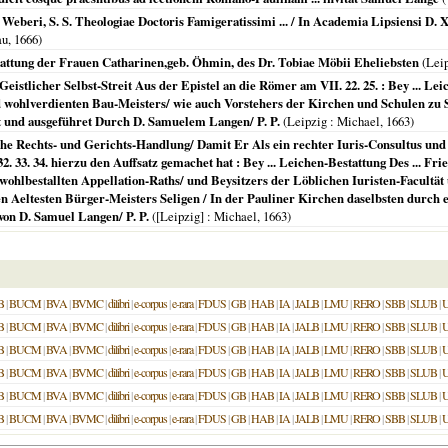
 Weberi, S. S. Theologiae Doctoris Famigeratissimi ... / In Academia Lipsiensi D. X
au,
1666
)
stattung der Frauen Catharinen,geb. Öhmin, des Dr. Tobiae Möbii Eheliebsten
(
Lei
Geistlicher Selbst-Streit Aus der Epistel an die Römer am VII. 22. 25. : Bey ... Le
 wohlverdienten Bau-Meisters/ wie auch Vorstehers der Kirchen und Schulen zu St
llet und ausgeführet Durch D. Samuelem Langen/ P. P.
(
Leipzig
: Michael,
1663
)
che Rechts- und Gerichts-Handlung/ Damit Er Als ein rechter Iuris-Consultus und
32. 33. 34. hierzu den Auffsatz gemachet hat : Bey ... Leichen-Bestattung Des ... 
 wohlbestallten Appellation-Raths/ und Beysitzers der Löblichen Iuristen-Facultä
eltesten Bürger-Meisters Seligen / In der Pauliner Kirchen daselbsten durch ei
von D. Samuel Langen/ P. P.
(
[Leipzig]
: Michael,
1663
)
B
|
BUCM
|
BVA
|
BVMC
|
dilibri
|
e-corpus
|
e-rara
|
FDUS
|
GB
|
HAB
|
IA
|
JALB
|
LMU
|
RERO
|
SBB
|
SLUB
|
B
|
BUCM
|
BVA
|
BVMC
|
dilibri
|
e-corpus
|
e-rara
|
FDUS
|
GB
|
HAB
|
IA
|
JALB
|
LMU
|
RERO
|
SBB
|
SLUB
|
B
|
BUCM
|
BVA
|
BVMC
|
dilibri
|
e-corpus
|
e-rara
|
FDUS
|
GB
|
HAB
|
IA
|
JALB
|
LMU
|
RERO
|
SBB
|
SLUB
|
B
|
BUCM
|
BVA
|
BVMC
|
dilibri
|
e-corpus
|
e-rara
|
FDUS
|
GB
|
HAB
|
IA
|
JALB
|
LMU
|
RERO
|
SBB
|
SLUB
|
B
|
BUCM
|
BVA
|
BVMC
|
dilibri
|
e-corpus
|
e-rara
|
FDUS
|
GB
|
HAB
|
IA
|
JALB
|
LMU
|
RERO
|
SBB
|
SLUB
|
B
|
BUCM
|
BVA
|
BVMC
|
dilibri
|
e-corpus
|
e-rara
|
FDUS
|
GB
|
HAB
|
IA
|
JALB
|
LMU
|
RERO
|
SBB
|
SLUB
|