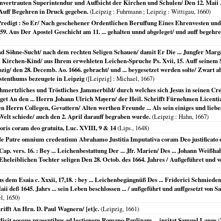
anvertrauten Superintendur und Auffsicht der Kirchen und Schulen/ Den 12. Maii 
Auff Begehren in Druck gegeben.
(
Leipzig : Fuhrmann ; Leipzig
: Wittigau,
1660
)
redigt : So Er/ Nach geschehener Ordentlichen Beruffung Eines Ehrenvesten und 
59. Aus Der Apostel Geschicht am 11. ... gehalten unnd abgeleget/ und auff bege
d Söhne-Sucht/ nach dem rechten Seligen Schauen/ damit Er Die ... Jungfer Marg
nd Kirchen-Kind/ aus Ihrem erwehleten Leichen-Spruche Ps. Xvii, 15. Auff seinem 
zig/ den 28. Decemb. Ao. 1666. gebracht/ und ... beygesetzet werden solte/ Zwart
tenthums bezeugete in Leipzig
(
[Leipzig]
: Michael,
1667
)
ertzliches und Tröstliches Jammerbild/ durch welches sich Jesus in seinen Cre
iget An den ... Herrn Johann Ulrich Mayern/ der Heil. Schrifft Fürnehmen Licentia
 Herrn Collegen, Gevattern/ Alten werthen Freunde ... Als sein einiges und liebes
r Welt schiede/ auch den 2. April darauff begraben wurde.
(
Leipzig
: Hahn,
1667
)
toris coram deo gratuita, Luc. XVIII, 9 & 14
(
Lips.
,
1648
)
e Patre omnium credentium Abrahamo Justitia Imputativa coram Deo justificato
ap. vers. 16. : Bey ... Leichenbestattung Der ... Jfr. Marien/ Des ... Johann We
heleiblichen Tochter seligen Den 28. Octob. des 1664. Jahres / Außgeführet und v
 dem Esaia c. Xxxii, 17,18. : bey ... Leichenbegängnüß Des ... Friderici Schmied
i deß 1645. Jahrs ... sein Leben beschlossen ... / außgeführt und auffgesetzt von S
el,
1650
)
rifft An Hrn. D. Paul Wagnern/ [et]c.
(
Leipzig
,
1661
)
icit eosque praesntibus ad lectionem Romano-Paulinam ... invitat Samuel Lange
(