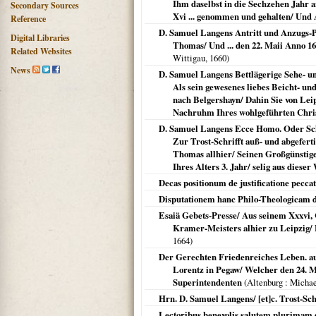
Ihm daselbst in die Sechzehen Jahr 
Secondary Sources
Xvi ... genommen und gehalten/ Und 
Reference
D. Samuel Langens Antritt und Anzugs-P
Digital Libraries
Thomas/ Und ... den 22. Maii Anno 16
Related Websites
Wittigau,
1660
)
News
D. Samuel Langens Bettlägerige Sehe- un
Als sein gewesenes liebes Beicht- u
nach Belgershayn/ Dahin Sie von Leip
Nachruhm Ihres wohlgeführten Chris
D. Samuel Langens Ecce Homo. Oder Schm
Zur Trost-Schrifft auß- und abgefert
Thomas allhier/ Seinen Großgünstigen
Ihres Alters 3. Jahr/ selig aus diese
Decas positionum de justificatione pecca
Disputationem hanc Philo-Theologicam d
Esaiä Gebets-Presse/ Aus seinem Xxxvi, C
Kramer-Meisters alhier zu Leipzig/ E
1664
)
Der Gerechten Friedenreiches Leben. aus
Lorentz in Pegaw/ Welcher den 24. Mai
Superintendenten
(
Altenburg
: Micha
Hrn. D. Samuel Langens/ [et]c. Trost-Sch
Lectoribus benevolis salutem plurimam d