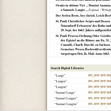
Oratio in obitum Viri ... Domini Ananiae
a Samuele Langio ...
(
Lipsiae
: Wittig
Der Seelen Beste, bey christl. Leich-Be
St. Pauli Christlicher Scipio und Dessen 
Nauendorff Erbsassen/ des Raths und
29. Sept. des 1663. Jahres auffgeste
St. Pauli Process-Ordnung Oder Geistli
der Epistel an die Römer am Iix. 31. 
Consulti, Churfl. Durchl. zu Sachsen
Gemeines Wesen Hochwohlverdienten A
vorgetragen Den 26. Maii Anno 1663. 
Search Digital Libraries
“Lange”
BFL
|
BNF
|
BNP
|
BS
“Langen”
BFL
|
BNF
|
BNP
|
BS
“Langius”
BFL
|
BNF
|
BNP
|
BS
“Samuel Lange”
BFL
|
BNF
|
BNP
|
BS
“Samuel Langen”
BFL
|
BNF
|
BNP
|
BS
“Samuel Langius”
BFL
|
BNF
|
BNP
|
BS