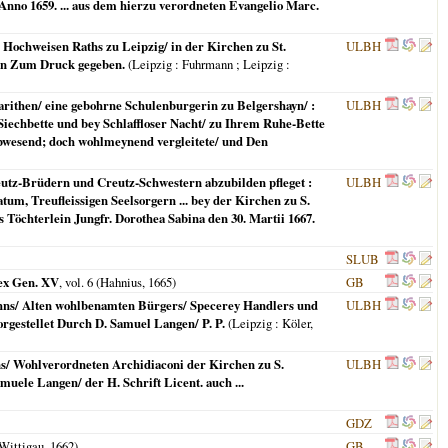
Anno 1659. ... aus dem hierzu verordneten Evangelio Marc.
Hochweisen Raths zu Leipzig/ in der Kirchen zu St.
ULBH
hren Zum Druck gegeben.
(
Leipzig : Fuhrmann ; Leipzig
:
arithen/ eine gebohrne Schulenburgerin zu Belgershayn/ :
ULBH
Siechbette und bey Schlaffloser Nacht/ zu Ihrem Ruhe-Bette
 abwesend; doch wohlmeynend vergleitete/ und Den
utz-Brüdern und Creutz-Schwestern abzubilden pfleget :
ULBH
tum, Treufleissigen Seelsorgern ... bey der Kirchen zu S.
 Töchterlein Jungfr. Dorothea Sabina den 30. Martii 1667.
SLUB
 ex Gen. XV
, vol. 6 (Hahnius,
1665
)
GB
ißhahns/ Alten wohlbenamten Bürgers/ Specerey Handlers und
ULBH
orgestellet Durch D. Samuel Langen/ P. P.
(
Leipzig
: Köler,
ens/ Wohlverordneten Archidiaconi der Kirchen zu S.
ULBH
amuele Langen/ der H. Schrift Licent. auch ...
GDZ
Wittigau,
1662
)
GB