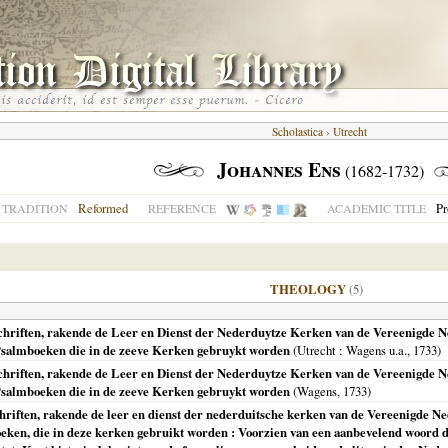
Scholastica
›
Utrecht
Johannes Ens
(1682-1732)
Reformed
Pr
TRADITION
REFERENCE
ACADEMIC TITLE
THEOLOGY
(5)
Schriften, rakende de Leer en Dienst der Nederduytze Kerken van de Vereenigde 
e Psalmboeken die in de zeeve Kerken gebruykt worden
(
Utrecht
: Wagens u.a.,
1733
)
 Schriften, rakende de Leer en Dienst der Nederduytze Kerken van de Vereenigde 
e Psalmboeken die in de zeeve Kerken gebruykt worden
(Wagens,
1733
)
chriften, rakende de leer en dienst der nederduitsche kerken van de Vereenigde Ne
eken, die in deze kerken gebruikt worden : Voorzien van een aanbevelend woord do