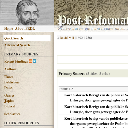
H
ome
|
About PRDL
«
David Mill
(1692-1756)
Advanced
S
earch
PRIMARY SOURCES
R
ecent Findings
Authors
Primary Sources
(5 titles, 5 vols.)
Places
Publishers
Dates
Results 1-5
Kort historisch Berigt van de publicke 
G
enres
Liturgie, door gans gevoegt agter d
T
opics
B
iblical
Kort historisch Berigt van de publicke
Liturgie, door gans gevoegt agter d
Scholastica
Kort historisch berigt van de publieke s
OTHER RESOURCES
doorgaans gevoegd achter de Psalmbo