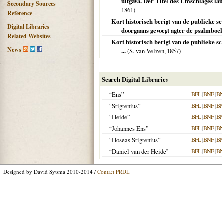
uitgava. Der Titel des Umschlages la
Secondary Sources
1861
)
Reference
Kort historisch berigt van de publieke s
Digital Libraries
doorgaans gevoegt agter de psalmboe
Related Websites
Kort historisch berigt van de publieke s
News
...
(S. van Velzen,
1857
)
Search Digital Libraries
“Ens”
BFL
|
BNF
|
B
“Stigtenius”
BFL
|
BNF
|
B
“Heide”
BFL
|
BNF
|
B
“Johannes Ens”
BFL
|
BNF
|
B
“Hoseas Stigtenius”
BFL
|
BNF
|
B
“Daniel van der Heide”
BFL
|
BNF
|
B
Designed by David Sytsma 2010-2014 /
Contact PRDL