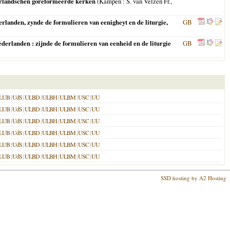
ederlandschen goreformeerde kerken
(
Kampen
: S. van Velzen Fr.,
rlanden, zynde de formulieren van eenigheyt en de liturgie,
GB
ederlanden : zijnde de formulieren van eenheid en de liturgie
GB
LUB
|
UdS
|
ULBD
|
ULBH
|
ULBM
|
USC
|
UU
LUB
|
UdS
|
ULBD
|
ULBH
|
ULBM
|
USC
|
UU
LUB
|
UdS
|
ULBD
|
ULBH
|
ULBM
|
USC
|
UU
LUB
|
UdS
|
ULBD
|
ULBH
|
ULBM
|
USC
|
UU
LUB
|
UdS
|
ULBD
|
ULBH
|
ULBM
|
USC
|
UU
LUB
|
UdS
|
ULBD
|
ULBH
|
ULBM
|
USC
|
UU
SSD hosting by A2 Hosting