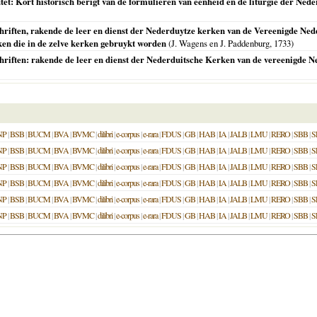
utet: Kort historisch berigt van de formulieren van eenheid en de liturgie der N
chriften, rakende de leer en dienst der Nederduytze kerken van de Vereenigde Nede
ken die in de zelve kerken gebruykt worden
(J. Wagens en J. Paddenburg,
1733
)
chriften: rakende de leer en dienst der Nederduitsche Kerken van de vereenigde N
NP
|
BSB
|
BUCM
|
BVA
|
BVMC
|
dilibri
|
e-corpus
|
e-rara
|
FDUS
|
GB
|
HAB
|
IA
|
JALB
|
LMU
|
RERO
|
SBB
|
S
NP
|
BSB
|
BUCM
|
BVA
|
BVMC
|
dilibri
|
e-corpus
|
e-rara
|
FDUS
|
GB
|
HAB
|
IA
|
JALB
|
LMU
|
RERO
|
SBB
|
S
NP
|
BSB
|
BUCM
|
BVA
|
BVMC
|
dilibri
|
e-corpus
|
e-rara
|
FDUS
|
GB
|
HAB
|
IA
|
JALB
|
LMU
|
RERO
|
SBB
|
S
NP
|
BSB
|
BUCM
|
BVA
|
BVMC
|
dilibri
|
e-corpus
|
e-rara
|
FDUS
|
GB
|
HAB
|
IA
|
JALB
|
LMU
|
RERO
|
SBB
|
S
NP
|
BSB
|
BUCM
|
BVA
|
BVMC
|
dilibri
|
e-corpus
|
e-rara
|
FDUS
|
GB
|
HAB
|
IA
|
JALB
|
LMU
|
RERO
|
SBB
|
S
NP
|
BSB
|
BUCM
|
BVA
|
BVMC
|
dilibri
|
e-corpus
|
e-rara
|
FDUS
|
GB
|
HAB
|
IA
|
JALB
|
LMU
|
RERO
|
SBB
|
S