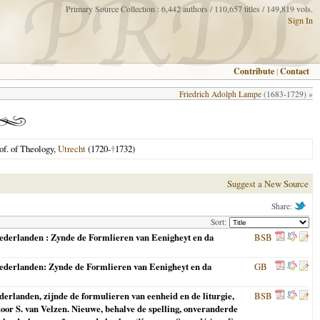
Primary Source Collection : 6,442 authors / 110,657 titles / 149,819 vols.
Sign In
Contribute
|
Contact
Friedrich Adolph Lampe
(1683-1729) »
of. of Theology,
Utrecht
(1720-
†
1732)
Suggest a New Source
Share:
Sort:
Nederlanden : Zynde de Formlieren van Eenigheyt en da
BSB
Nederlanden: Zynde de Formlieren van Eenigheyt en da
GB
derlanden, zijnde de formulieren van eenheid en de liturgie,
BSB
or S. van Velzen. Nieuwe, behalve de spelling, onveranderde