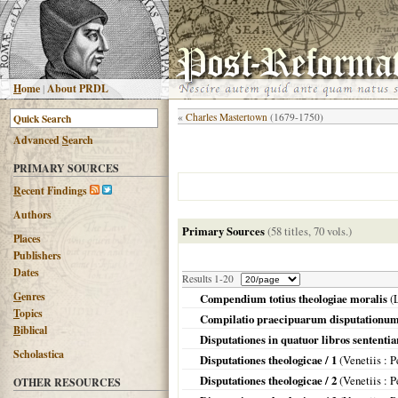
H
ome
|
About PRDL
«
Charles Mastertown
(1679-1750)
Advanced
S
earch
PRIMARY SOURCES
R
ecent Findings
Authors
Primary Sources
(58 titles, 70 vols.)
Places
Publishers
Dates
Results 1-20
G
enres
Compendium totius theologiae moralis
(
T
opics
Compilatio praecipuarum disputationum 
B
iblical
Disputationes in quatuor libros sententi
Scholastica
Disputationes theologicae / 1
(
Venetiis
: P
Disputationes theologicae / 2
(
Venetiis
: P
OTHER RESOURCES