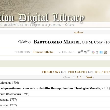
Authors
Bartolomeo Mastri
, O.F.M. Conv. (1
IT
EN
Roman Catholic
TRADITION
REFERENCE
THEOLOGY
(42)
|
PHILOSOPHY
(28)
|
RELATED
‹ Prev
1
Next ›
2
3
Lehmann,
1706
)
et quaestionum, cum suis probabilioribus opinionibus Theologiae Moralis
, vol. 
arum
(Balleonius,
1698
)
ezzana,
1757
)
ezzana,
1757
)