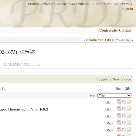
Primary Source Collection : 6,442 authors / 110,657 titles / 149,819 vols.
Sign In
Contribute
|
Contact
Gerardus van Aalst
(1752-1816) »
602-1673)
n/a
ACADEMIC TITLE
Suggest a New Source
(1)
Share:
Sort:
GB
2 (apud Hieronymum Palot,
1682
)
GB
GB
BSB
BSB