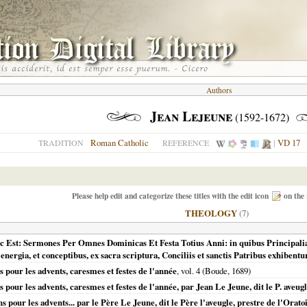
Authors
Jean Lejeune
(1592-1672)
Roman Catholic
|
VD 17
TRADITION
REFERENCE
Please help edit and categorize these titles with the edit icon
on the 
THEOLOGY
(7)
 Est: Sermones Per Omnes Dominicas Et Festa Totius Anni: in quibus Principalia 
nergia, et conceptibus, ex sacra scriptura, Conciliis et sanctis Patribus exhibentu
 pour les advents, caresmes et festes de l'année
, vol. 4 (Boude,
1689
)
 pour les advents, caresmes et festes de l'année, par Jean Le Jeune, dit le P. aveug
 pour les advents... par le Père Le Jeune, dit le Père l'aveugle, prestre de l'Orato