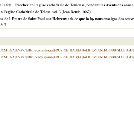
 la foy ... Prechez en l'église cathédrale de Toulouse, pendant les Avents des année
en l'eglise Cathédrale de Tolose
, vol. 3 (Jean Boude,
1667
)
me de l'Epitre de Saint Paul aux Hebreux : de ce que la foy nous enseigne des oeuvre
667
)
UCM
|
BVA
|
BVMC
|
dilibri
|
e-corpus
|
e-rara
|
FDUS
|
GB
|
HAB
|
IA
|
JALB
|
LMU
|
RERO
|
SBB
|
SLUB
|
UdS
|
UCM
|
BVA
|
BVMC
|
dilibri
|
e-corpus
|
e-rara
|
FDUS
|
GB
|
HAB
|
IA
|
JALB
|
LMU
|
RERO
|
SBB
|
SLUB
|
UdS
|