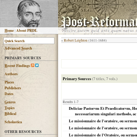
H
ome
|
About PRDL
«
Robert Leighton
(1611-1684)
Advanced
S
earch
PRIMARY SOURCES
R
ecent Findings
Authors
Primary Sources
(7 titles, 7 vols.)
Places
Publishers
Dates
G
enres
Results 1-7
T
opics
Deliciae Pastorvm Et Praedicatorvm, Hoc
B
iblical
necessariarum singulari methodo, ac e
Le missionnaire de l'oratoire, ou sermons
Scholastica
Le missionnaire de l'oratoire, ou sermons
OTHER RESOURCES
Le missionnaire de l'Oratoire, ou sermons