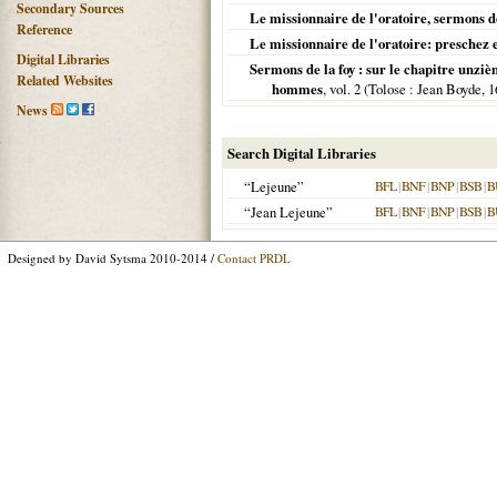
Secondary Sources
Le missionnaire de l'oratoire, sermons de
Reference
Le missionnaire de l'oratoire: preschez 
Digital Libraries
Sermons de la foy : sur le chapitre unziè
Related Websites
hommes
, vol. 2 (
Tolose
: Jean Boyde,
1
News
Search Digital Libraries
“Lejeune”
BFL
|
BNF
|
BNP
|
BSB
|
B
“Jean Lejeune”
BFL
|
BNF
|
BNP
|
BSB
|
B
Designed by David Sytsma 2010-2014 /
Contact PRDL