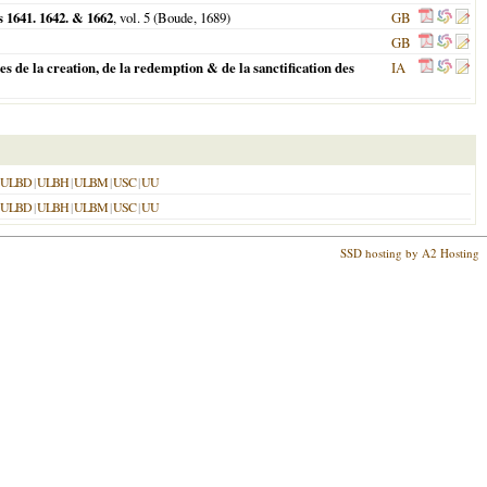
s 1641. 1642. & 1662
, vol. 5 (Boude,
1689
)
GB
GB
s de la creation, de la redemption & de la sanctification des
IA
ULBD
|
ULBH
|
ULBM
|
USC
|
UU
ULBD
|
ULBH
|
ULBM
|
USC
|
UU
SSD hosting by A2 Hosting