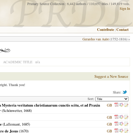
Primary Source Collection : 6,442 authors / 110,657 titles / 149,819 vols.
Sign In
Contribute
|
Contact
Gerardus van Aalst
(1752-1816) »
n/a
ACADEMIC TITLE
Suggest a New Source
right. Thank you!
Share:
Sort:
Mysteria veritatum christianarum cunctis scitu, et ad Praxin
GB
r
(Schönwetter,
1668
)
GB
le
(Lallemant,
1685
)
GB
ire de Jesus
(
1670
)
GB