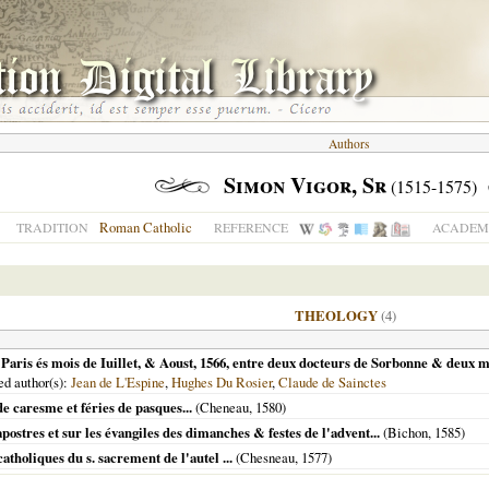
Authors
Simon Vigor, Sr
(1515-1575)
Roman Catholic
TRADITION
REFERENCE
ACADEMI
THEOLOGY
(4)
Paris és mois de Iuillet, & Aoust, 1566, entre deux docteurs de Sorbonne & deux mi
ded author(s):
Jean de L'Espine
,
Hughes Du Rosier
,
Claude de Sainctes
e caresme et féries de pasques...
(Cheneau,
1580
)
ostres et sur les évangiles des dimanches & festes de l'advent...
(Bichon,
1585
)
atholiques du s. sacrement de l'autel ...
(Chesneau,
1577
)