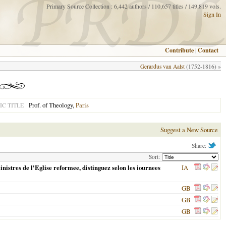
Primary Source Collection : 6,442 authors / 110,657 titles / 149,819 vols.
Sign In
Contribute
|
Contact
Gerardus van Aalst
(1752-1816) »
Prof. of Theology,
Paris
C TITLE
Suggest a New Source
Share:
Sort:
nistres de l'Eglise reformee, distinguez selon les iournees
IA
GB
GB
GB