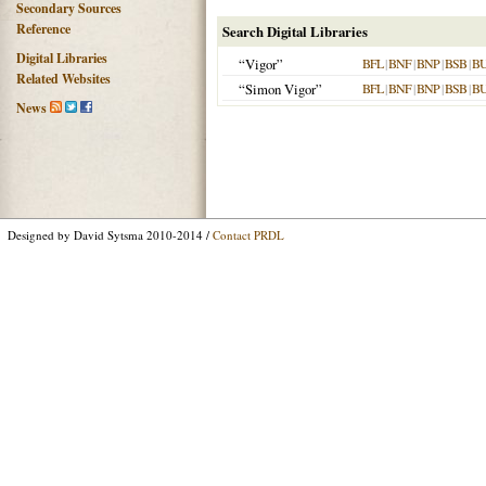
Secondary Sources
Reference
Search Digital Libraries
Digital Libraries
“Vigor”
BFL
|
BNF
|
BNP
|
BSB
|
B
Related Websites
“Simon Vigor”
BFL
|
BNF
|
BNP
|
BSB
|
B
News
Designed by David Sytsma 2010-2014 /
Contact PRDL