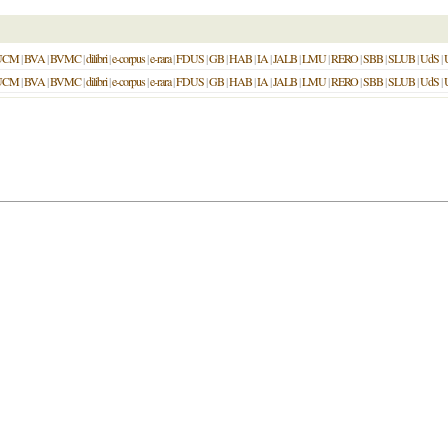
UCM
|
BVA
|
BVMC
|
dilibri
|
e-corpus
|
e-rara
|
FDUS
|
GB
|
HAB
|
IA
|
JALB
|
LMU
|
RERO
|
SBB
|
SLUB
|
UdS
|
UCM
|
BVA
|
BVMC
|
dilibri
|
e-corpus
|
e-rara
|
FDUS
|
GB
|
HAB
|
IA
|
JALB
|
LMU
|
RERO
|
SBB
|
SLUB
|
UdS
|