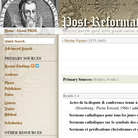
H
ome
|
About PRDL
«
Nicolas Vignier
(1575-1645)
Advanced
S
earch
PRIMARY SOURCES
R
ecent Findings
Authors
Primary Sources
(4 titles, 4 vols.)
Places
Publishers
Dates
Results 1-4
Actes de la dispute & conference tenue à 
G
enres
(
Strasbourg
: Pierre Estiard,
1566
) / ad
T
opics
B
iblical
Sermons catholiques pour tous les jours d
Sermons catholiques sur le symbole des ap
Scholastica
Sermons et prédications chréstiennes et c
OTHER RESOURCES