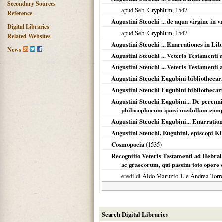
Secondary Sources
apud Seb. Gryphium,
1547
Reference
Augustini Steuchi ... de aqua virgine in
Digital Libraries
apud Seb. Gryphium,
1547
Related Websites
Augustini Steuchi ... Enarrationes in Li
News
Augustini Steuchi ... Veteris Testamenti
Augustini Steuchi ... Veteris Testamenti
Augustini Steuchi Eugubini bibliothecar
Augustini Steuchi Eugubini bibliothecar
Augustini Steuchi Eugubini... De peren
philosophorum quasi medullam compl
Augustini Steuchi Eugubini... Enarratio
Augustini Steuchi, Eugubini, episcopi Ki
Cosmopoeia
(
1535
)
Recognitio Veteris Testamenti ad Hebrai
ac graecorum, qui passim toto opere ci
eredi di Aldo Manuzio 1. e Andrea Torr
Search Digital Libraries