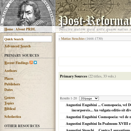
H
ome
|
About PRDL
«
Mattias Steuchius
(1644-1730)
Advanced
S
earch
PRIMARY SOURCES
R
ecent Findings
Authors
Primary Sources
(22 titles, 33 vols.)
Places
Publishers
Dates
G
enres
Results 1-20
T
opics
Augustini Eugubini ... Cosmopoeia, vel 
B
iblical
incorporeis... An vulgata editio sit d
Scholastica
Augustini Eugubini Cosmopoeia: vel de m
Augustini Eugubini In Psalmum XVIII et
OTHER RESOURCES
Augustini Steuchi ... Contra Laurentium 