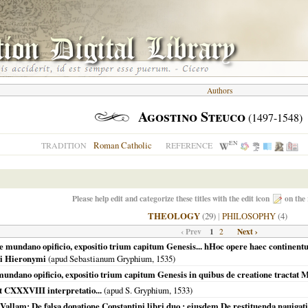
Authors
Agostino Steuco
(1497-1548)
EN
Roman Catholic
TRADITION
REFERENCE
Please help edit and categorize these titles with the edit icon
on the 
THEOLOGY
(29)
|
PHILOSOPHY
(4)
‹ Prev
1
Next ›
2
De mundano opificio, expositio trium capitum Genesis... hHoc opere haec continent
ivi Hieronymi
(apud Sebastianum Gryphium,
1535
)
undano opificio, expositio trium capitum Genesis in quibus de creatione tractat 
 CXXXVIII interpretatio...
(apud S. Gryphium,
1533
)
Vallam: De falsa donatione Constantini libri duo ; eiusdem De restituenda nauigat