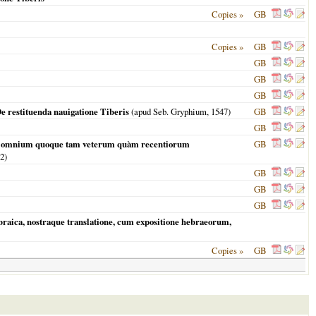
Copies »
GB
Copies »
GB
GB
GB
GB
e restituenda nauigatione Tiberis
(apud Seb. Gryphium,
1547
)
GB
GB
 sed omnium quoque tam veterum quàm recentiorum
GB
2
)
GB
GB
GB
braica, nostraque translatione, cum expositione hebraeorum,
Copies »
GB