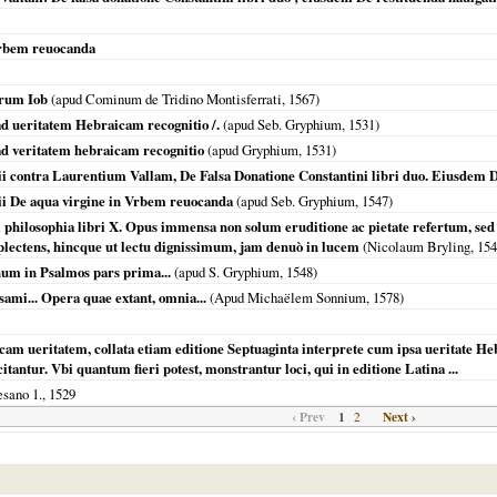
 vrbem reuocanda
brum Iob
(apud Cominum de Tridino Montisferrati,
1567
)
 ad ueritatem Hebraicam recognitio /.
(apud Seb. Gryphium,
1531
)
 ad veritatem hebraicam recognitio
(apud Gryphium,
1531
)
ii contra Laurentium Vallam, De Falsa Donatione Constantini libri duo. Eiusdem D
ii De aqua virgine in Vrbem reuocanda
(apud Seb. Gryphium,
1547
)
ni philosophia libri X. Opus immensa non solum eruditione ac pietate refertum,
ectens, hincque ut lectu dignissimum, jam denuò in lucem
(Nicolaum Bryling,
154
num in Psalmos pars prima...
(apud S. Gryphium,
1548
)
sami... Opera quae extant, omnia...
(Apud Michaëlem Sonnium,
1578
)
cam ueritatem, collata etiam editione Septuaginta interprete cum ipsa ueritate He
tantur. Vbi quantum fieri potest, monstrantur loci, qui in editione Latina ...
esano 1.,
1529
‹ Prev
1
Next ›
2