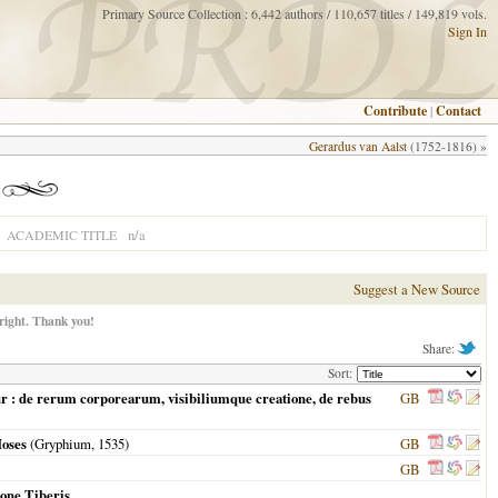
Primary Source Collection : 6,442 authors / 110,657 titles / 149,819 vols.
Sign In
Contribute
|
Contact
Gerardus van Aalst
(1752-1816) »
n/a
ACADEMIC TITLE
Suggest a New Source
right. Thank you!
Share:
Sort:
ur : de rerum corporearum, visibiliumque creatione, de rebus
GB
Moses
(Gryphium,
1535
)
GB
GB
ione Tiberis