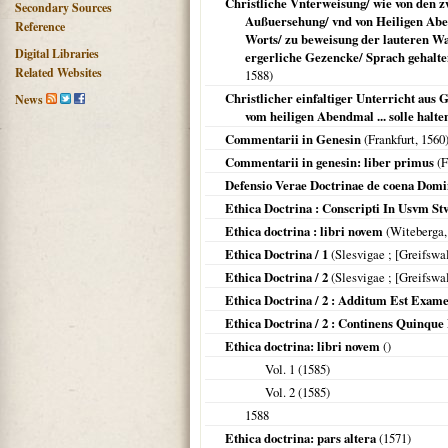
Christliche Vnterweisung/ wie von den z
Secondary Sources
Außuersehung/ vnd von Heiligen Abe
Reference
Worts/ zu beweisung der lauteren Wa
Digital Libraries
ergerliche Gezencke/ Sprach gehalte
Related Websites
1588
)
Christlicher einfaltiger Unterricht aus 
News
vom heiligen Abendmal ... solle halte
Commentarii in Genesin
(
Frankfurt
,
1560
Commentarii in genesin: liber primus
(
F
Defensio Verae Doctrinae de coena Domin
Ethica Doctrina : Conscripti In Usvm Stv
Ethica doctrina : libri novem
(
Witeberga
Ethica Doctrina / 1
(
Slesvigae ; [Greifswa
Ethica Doctrina / 2
(
Slesvigae ; [Greifswa
Ethica Doctrina / 2 : Additum Est Exame
Ethica Doctrina / 2 : Continens Quinque
Ethica doctrina: libri novem
()
Vol. 1 (
1585
)
Vol. 2 (
1585
)
1588
Ethica doctrina: pars altera
(
1571
)