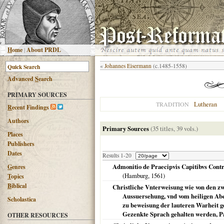
H
ome
|
About PRDL
«
Johannes Eisermann
(c.1485-1558)
Advanced
S
earch
PRIMARY SOURCES
Lutheran
TRADITION
R
ecent Findings
Authors
Primary Sources
(35 titles, 39 vols.)
Places
Publishers
Dates
Results 1-20
Admonitio de Praecipvis Capitibvs Cont
G
enres
(
Hamburg
,
1561
)
T
opics
B
iblical
Christliche Vnterweisung wie von den zw
Aussuersehung, vnd vom heiligen Ab
Scholastica
zu beweisung der lauteren Warheit g
Gezenkte Sprach gehalten werden, Pa
OTHER RESOURCES