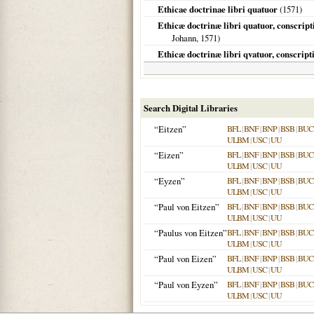
Ethicae doctrinae libri quatuor
(
1571
)
Ethicæ doctrinæ libri quatuor, conscript
Johann,
1571
)
Ethicæ doctrinæ libri qvatuor, conscript
Search Digital Libraries
“Eitzen”
BFL
|
BNF
|
BNP
|
BSB
|
BU
ULBM
|
USC
|
UU
“Eizen”
BFL
|
BNF
|
BNP
|
BSB
|
BU
ULBM
|
USC
|
UU
“Eyzen”
BFL
|
BNF
|
BNP
|
BSB
|
BU
ULBM
|
USC
|
UU
“Paul von Eitzen”
BFL
|
BNF
|
BNP
|
BSB
|
BU
ULBM
|
USC
|
UU
“Paulus von Eitzen”
BFL
|
BNF
|
BNP
|
BSB
|
BU
ULBM
|
USC
|
UU
“Paul von Eizen”
BFL
|
BNF
|
BNP
|
BSB
|
BU
ULBM
|
USC
|
UU
“Paul von Eyzen”
BFL
|
BNF
|
BNP
|
BSB
|
BU
ULBM
|
USC
|
UU