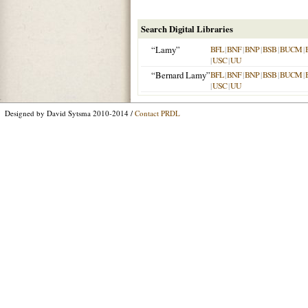
Search Digital Libraries
“Lamy”
BFL
|
BNF
|
BNP
|
BSB
|
BUCM
|
|
USC
|
UU
“Bernard Lamy”
BFL
|
BNF
|
BNP
|
BSB
|
BUCM
|
|
USC
|
UU
Designed by David Sytsma 2010-2014 /
Contact PRDL