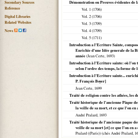
Démonstration ou Preuves évidentes de la
Secondary Sources
Reference
Vol. 1 (
1706
)
Vol. 2 (
1706
)
Digital Libraries
Related Websites
Vol. 3 (
1709
)
Vol. 4 (
1709
)
News
Vol. 5 (
1711
)
Introduction a l'Ecriture Sainte, composée
Enrichie d'une Idée generale de la Bi
année
(Jean Certe,
1693
)
Introduction à l'Ecriture sainte: où l'on t
selon l'ordre des temps, la forme de l
Introduction à l'Ecriture sainte... enrich
P. François Boyer]
Jean Certe,
1699
Traité de religion contre les athées, les 
Traité historique de l'ancienne Pâque des 
la veille de sa mort, et ce que l'on e
André Pralard,
1693
Traité historique de l'ancienne paque des 
veille de sa mort [et] ce que l'on en 
Pralard ((París)) (chés André Pralard,
1