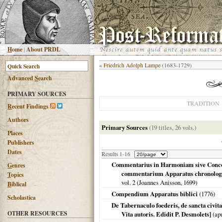
H
ome
|
About PRDL
«
Friedrich Adolph Lampe
(1683-1729)
Advanced
S
earch
PRIMARY SOURCES
TRADITION
R
ecent Findings
Authors
Primary Sources
(19 titles, 26 vols.)
Places
Publishers
Dates
Results 1-16
Commentarius in Harmoniam sive Concor
G
enres
commentarium Apparatus chronologic
T
opics
vol. 2 (Joannes Anisson,
1699
)
B
iblical
Compendium Apparatus biblici
(
1776
)
Scholastica
De Tabernaculo foederis, de sancta civit
OTHER RESOURCES
Vita autoris. Edidit P. Desmolets]
(apu